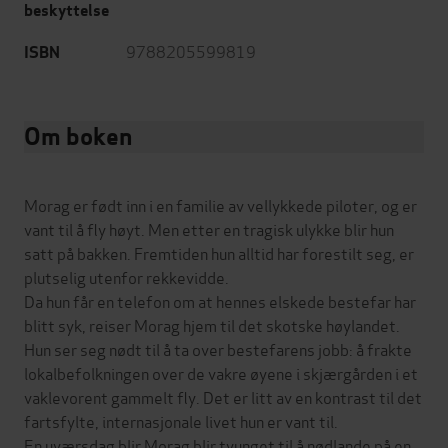
beskyttelse
9788205599819
ISBN
Om boken
Morag er født inn i en familie av vellykkede piloter, og er
vant til å fly høyt. Men etter en tragisk ulykke blir hun
satt på bakken. Fremtiden hun alltid har forestilt seg, er
plutselig utenfor rekkevidde.
Da hun får en telefon om at hennes elskede bestefar har
blitt syk, reiser Morag hjem til det skotske høylandet.
Hun ser seg nødt til å ta over bestefarens jobb: å frakte
lokalbefolkningen over de vakre øyene i skjærgården i et
vaklevorent gammelt fly. Det er litt av en kontrast til det
fartsfylte, internasjonale livet hun er vant til.
En uværsdag blir Morag blir tvunget til å nødlande på en