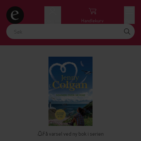
Logg inn
Handlekurv
Meny
Få varsel ved ny bok i serien