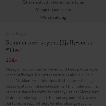
Få varsel ved ny bok av forfatteren
Legg til i ønskeliste
Gratis utdrag
Jenny Colgan
Sommer over skyene
(Sjøfly-serien
#1)
229,-
Morag er født inn i en familie av vellykkede piloter, og er
vant til å fly høyt. Men etter en tragisk ulykke blir hun
satt på bakken. Fremtiden hun alltid har forestilt seg, er
plutselig utenfor rekkevidde.Da hun får en telefon om at
hennes elskede bestefar har blitt syk, reiser Morag hjem
til det skotske høylandet. Hun ser seg nødt til å ta over
bestefarens jobb: å frakte lokalbefolkningen over …