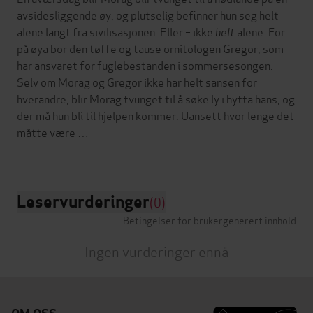
avsidesliggende øy, og plutselig befinner hun seg helt
alene langt fra sivilisasjonen. Eller – ikke
helt
alene. For
på øya bor den tøffe og tause ornitologen Gregor, som
har ansvaret for fuglebestanden i sommersesongen.
Selv om Morag og Gregor ikke har helt sansen for
hverandre, blir Morag tvunget til å søke ly i hytta hans, og
der må hun bli til hjelpen kommer. Uansett hvor lenge det
måtte være …
Leservurderinger
(0)
Betingelser for brukergenerert innhold
Ingen vurderinger ennå