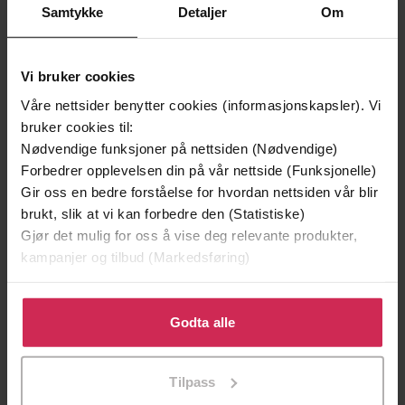
Samtykke
Detaljer
Om
Vi bruker cookies
Våre nettsider benytter cookies (informasjonskapsler). Vi
bruker cookies til:
Nødvendige funksjoner på nettsiden (Nødvendige)
Forbedrer opplevelsen din på vår nettside (Funksjonelle)
Gir oss en bedre forståelse for hvordan nettsiden vår blir
brukt, slik at vi kan forbedre den (Statistiske)
Gjør det mulig for oss å vise deg relevante produkter,
199,-
349,-
kampanjer og tilbud (Markedsføring)
Minnesota
Utskudd
Jo Nesbø
Jørn Lier Horst
Klikk på «Godta alle» for å gi oss ditt samtykke til å
EBOK
EBOK
bruke cookies for alle disse formålene. Du kan også
Godta alle
tilpasse ditt samtykke til spesifikke formål ved å klikke
på «Tilpass». Du kan når som helst trekke tilbake eller
Tilpass
endre ditt samtykke.