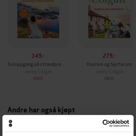
149,-
279,-
Soloppgang på strandpromenaden
Husrom og hjerterom
Jenny Colgan
Jenny Colgan
EBOK
EBOK
Andre har også kjøpt
Premium
Premium
Vinner av Rivertonprisen
Første gang på tilbud