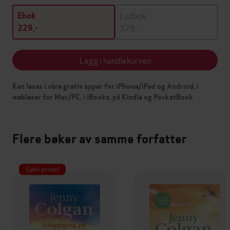
Lydbok
Ebok
379,-
229,-
Legg i handlekurven
Kan leses i våre gratis apper for iPhone/iPad og Android, i
webleser for Mac/PC, i iBooks, på Kindle og PocketBook
Flere bøker av samme forfatter
Sjekk prisen!