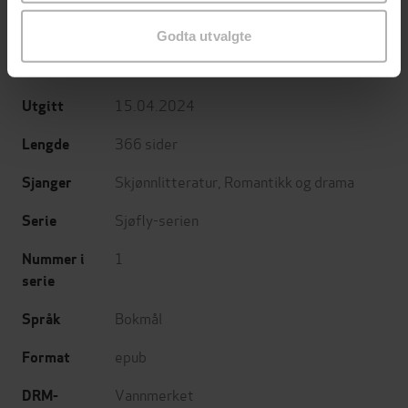
Jenny Colgan
(forfatter),
Hege Frydenlund
Forfattere
(oversetter)
Godta utvalgte
Gyldendal
Forlag
15.04.2024
Utgitt
366
sider
Lengde
Skjønnlitteratur
,
Romantikk og drama
Sjanger
Sjøfly-serien
Serie
1
Nummer i
serie
Bokmål
Språk
epub
Format
Vannmerket
DRM-