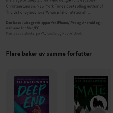
Christina Lauren, New York Times bestselling author of
The Unhoneymooners*When a fake relationsh…
Kan leses i våre gratis apper for iPhone/iPad og Android og i
webleser for Mac/PC
Kan leses i iBooks, på PC, Kindle og PocketBook
Flere bøker av samme forfatter