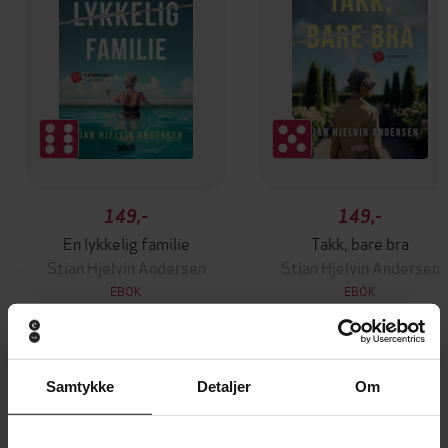
149,-
149,-
En lykkelig familie
Takk, bare bra
Stian Hjelvin Andersen
Stian Hjelvin Andersen
EBOK
EBOK
Samtykke
Detaljer
Om
A TikTok sensation and must-read STEM
Undertittel
romance