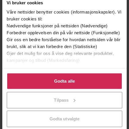
Vi bruker cookies
Ali Hazelwood
(forfatter)
Forfattere
Våre nettsider benytter cookies (informasjonskapsler). Vi
Sphere
Forlag
bruker cookies til:
Nødvendige funksjoner på nettsiden (Nødvendige)
27.09.2021
Utgitt
Forbedrer opplevelsen din på vår nettside (Funksjonelle)
Gir oss en bedre forståelse for hvordan nettsiden vår blir
Skjønnlitteratur
,
Erotikk
,
Romantikk og
Sjanger
brukt, slik at vi kan forbedre den (Statistiske)
drama
,
Fantasy og science fiction
Gjør det mulig for oss å vise deg relevante produkter,
English
Språk
kampanjer og tilbud (Markedsføring)
epub
Format
Klikk på «Godta alle» for å gi oss ditt samtykke til å
bruke cookies for alle disse formålene. Du kan også
Godta alle
LCP
DRM-
tilpasse ditt samtykke til spesifikke formål ved å klikke
beskyttelse
på «Tilpass». Du kan når som helst trekke tilbake eller
Tilpass
9781408725757
endre ditt samtykke.
ISBN
Godta utvalgte
Om boken