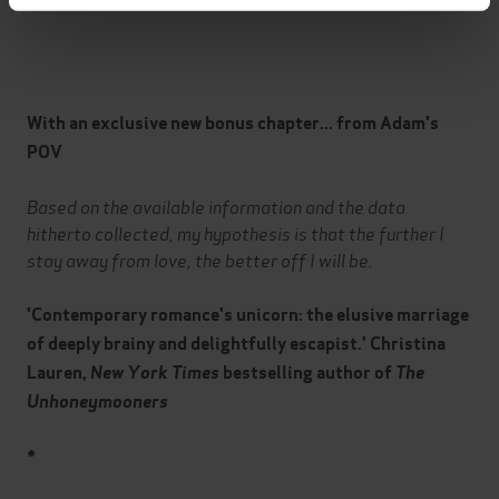
With an exclusive new bonus chapter... from Adam's
POV
Based on the available information and the data
hitherto collected, my hypothesis is that the further I
stay away from love, the better off I will be.
'Contemporary romance's unicorn: the elusive marriage
of deeply brainy and delightfully escapist.' Christina
Lauren,
New York Times
bestselling author of
The
Unhoneymooners
*