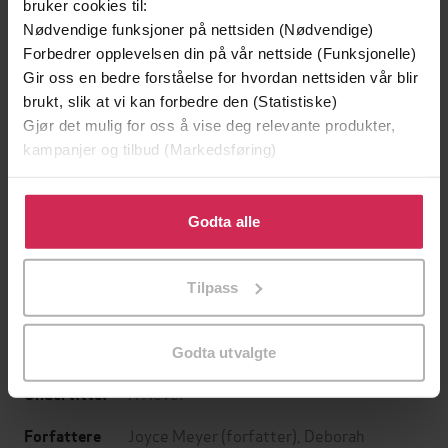
bruker cookies til:
Nødvendige funksjoner på nettsiden (Nødvendige)
Forbedrer opplevelsen din på vår nettside (Funksjonelle)
Gir oss en bedre forståelse for hvordan nettsiden vår blir
brukt, slik at vi kan forbedre den (Statistiske)
Gjør det mulig for oss å vise deg relevante produkter,
kampanjer og tilbud (Markedsføring)
Klikk på «Godta alle» for å gi oss ditt samtykke til å
199,-
349,-
bruke cookies for alle disse formålene. Du kan også
Godta alle
Minnesota
Utskudd
tilpasse ditt samtykke til spesifikke formål ved å klikke
Jo Nesbø
Jørn Lier Horst
på «Tilpass». Du kan når som helst trekke tilbake eller
EBOK
EBOK
Tilpass
endre ditt samtykke.
Godta utvalgte
A Novel
Undertittel
Joyce Meyer
(forfatter),
Deborah
Forfattere