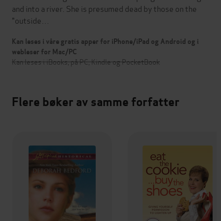
and into a river. She is presumed dead by those on the
"outside…
Kan leses i våre gratis apper for iPhone/iPad og Android og i
webleser for Mac/PC
Kan leses i iBooks, på PC, Kindle og PocketBook
Flere bøker av samme forfatter