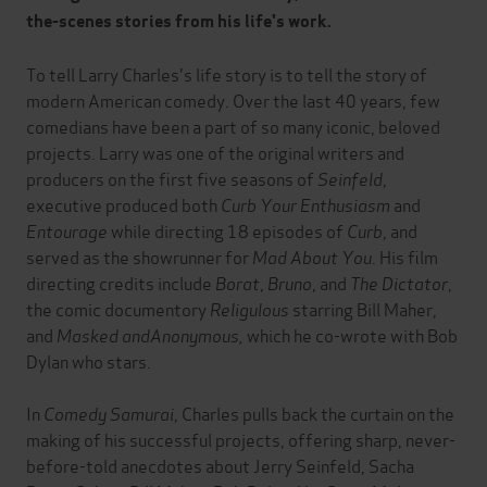
the-scenes stories from his life's work.
To tell Larry Charles's life story is to tell the story of
modern American comedy. Over the last 40 years, few
comedians have been a part of so many iconic, beloved
projects. Larry was one of the original writers and
producers on the first five seasons of
Seinfeld
,
executive produced both
Curb Your Enthusiasm
and
Entourage
while directing 18 episodes of
Curb
, and
served as the showrunner for
Mad About You
. His film
directing credits include
Borat
,
Bruno
, and
The Dictator
,
the comic documentory
Religulous
starring Bill Maher,
and
Masked and
Anonymous,
which he co-wrote with Bob
Dylan who stars.
In
Comedy Samurai
, Charles pulls back the curtain on the
making of his successful projects, offering sharp, never-
before-told anecdotes about Jerry Seinfeld, Sacha