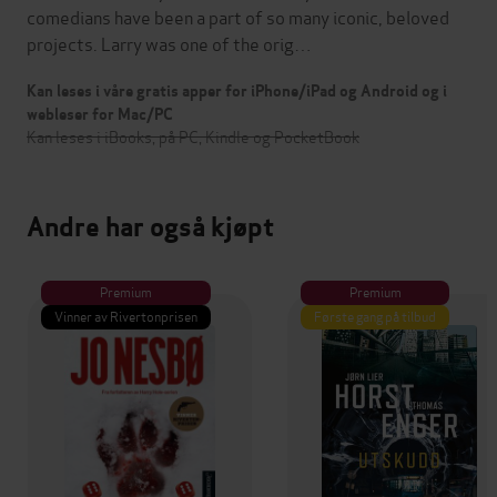
comedians have been a part of so many iconic, beloved
projects. Larry was one of the orig…
Kan leses i våre gratis apper for iPhone/iPad og Android og i
webleser for Mac/PC
Kan leses i iBooks, på PC, Kindle og PocketBook
Andre har også kjøpt
Premium
Premium
Vinner av Rivertonprisen
Første gang på tilbud