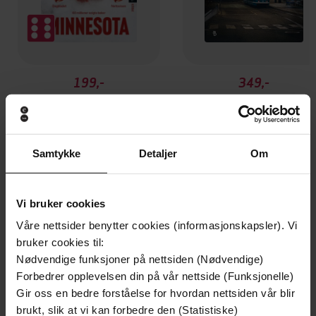
199,-
349,-
Minnesota
Utskudd
Jo Nesbø
Jørn Lier Horst
EBOK
EBOK
Samtykke
Detaljer
Om
Vi bruker cookies
Forty Years of Blood, Guts, and Laughter
Undertittel
Våre nettsider benytter cookies (informasjonskapsler). Vi
Larry Charles
(forfatter)
Forfattere
bruker cookies til:
Nødvendige funksjoner på nettsiden (Nødvendige)
Grand Central Publishing
Forlag
Forbedrer opplevelsen din på vår nettside (Funksjonelle)
Gir oss en bedre forståelse for hvordan nettsiden vår blir
17.06.2025
Utgitt
brukt, slik at vi kan forbedre den (Statistiske)