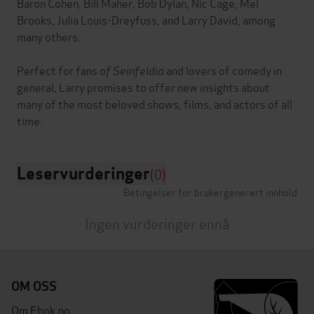
Baron Cohen, Bill Maher, Bob Dylan, Nic Cage, Mel
Brooks, Julia Louis-Dreyfuss, and Larry David, among
many others.
Perfect for fans o
f Seinfeldia
and lovers of comedy in
general, Larry promises to offer new insights about
many of the most beloved shows, films, and actors of all
Leservurderinger
(0)
Betingelser for brukergenerert innhold
Ingen vurderinger ennå
OM OSS
Om Ebok.no