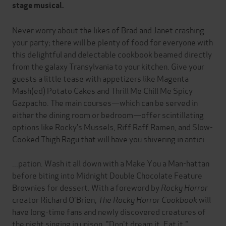
stage musical.
Never worry about the likes of Brad and Janet crashing
your party; there will be plenty of food for everyone with
this delightful and delectable cookbook beamed directly
from the galaxy Transylvania to your kitchen. Give your
guests a little tease with appetizers like Magenta
Mash(ed) Potato Cakes and Thrill Me Chill Me Spicy
Gazpacho. The main courses—which can be served in
either the dining room or bedroom—offer scintillating
options like Rocky’s Mussels, Riff Raff Ramen, and Slow-
Cooked Thigh Ragu that will have you shivering in antici...
...pation. Wash it all down with a Make You a Man-hattan
before biting into Midnight Double Chocolate Feature
Brownies for dessert. With a foreword by
Rocky Horror
creator Richard O'Brien,
The Rocky Horror Cookbook
will
have long-time fans and newly discovered creatures of