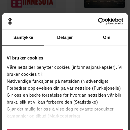
199,-
349,-
Minnesota
Utskudd
Samtykke
Detaljer
Om
Jo Nesbø
Jørn Lier Horst
EBOK
EBOK
Vi bruker cookies
Våre nettsider benytter cookies (informasjonskapsler). Vi
bruker cookies til:
50 Savory, Sweet, and Seductive Recipes
Undertittel
Nødvendige funksjoner på nettsiden (Nødvendige)
from the Cult Musical [Officially Licensed]
Forbedrer opplevelsen din på vår nettside (Funksjonelle)
Gir oss en bedre forståelse for hvordan nettsiden vår blir
Kim Laidlaw
(forfatter)
Forfattere
brukt, slik at vi kan forbedre den (Statistiske)
Running Press Adult
Forlag
Gjør det mulig for oss å vise deg relevante produkter,
kampanjer og tilbud (Markedsføring)
23.08.2025
Utgitt
Klikk på «Godta alle» for å gi oss ditt samtykke til å