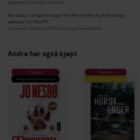
beamed directly from the…
Kan leses i våre gratis apper for iPhone/iPad og Android og i
webleser for Mac/PC
Kan leses i iBooks, på PC, Kindle og PocketBook
Andre har også kjøpt
Premium
Premium
Vinner av Rivertonprisen
Første gang på tilbud