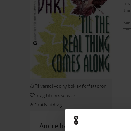
Iri
thi
Kan 
Kan 
Få varsel ved ny bok av forfatteren
Legg til i ønskeliste
Gratis utdrag
Andre har også kjøpt