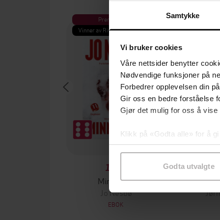
Samtykke
Premium
Pre
Vinner av Rivertonprisen
Første gan
Vi bruker cookies
Våre nettsider benytter cooki
Nødvendige funksjoner på ne
Forbedrer opplevelsen din på
Gir oss en bedre forståelse fo
Gjør det mulig for oss å vise
Klikk på «Godta alle» for å gi
samtykke til spesifikke formå
199,-
Godta utvalgte
Minnesota
Jo Nesbø
Jørn
EBOK