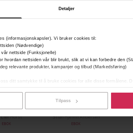
Detaljer
mium
Premium
g på tilbud
es (informasjonskapsler). Vi bruker cookies til:
ttsiden (Nødvendige)
 vår nettside (Funksjonelle)
r hvordan nettsiden vår blir brukt, slik at vi kan forbedre den (St
 deg relevante produkter, kampanjer og tilbud (Markedsføring)
 oss ditt samtykke til å bruke cookies for alle disse formålene. D
l ved å klikke på «Tilpass». Du kan når som helst trekke tilbake
349,-
149,-
Tilpass
Utskudd
En lykkelig familie
 Lier Horst
Stian Hjelvin Andersen
P
EBOK
EBOK