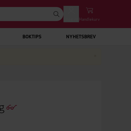
Logg inn
Handlekurv
BOKTIPS
NYHETSBREV
Lukk
×
ng