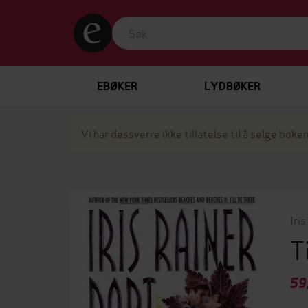
EBØKER
LYDBØKER
Vi har dessverre ikke tillatelse til å selge boken
Iri
T
59