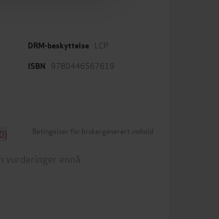
LCP
DRM-beskyttelse
9780446567619
ISBN
Betingelser for brukergenerert innhold
0)
n vurderinger ennå