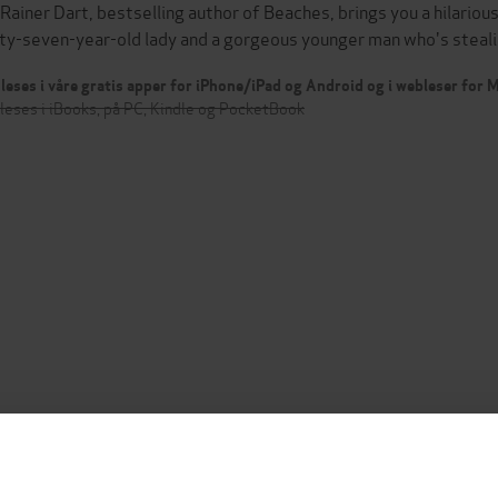
s Rainer Dart, bestselling author of Beaches, brings you a hilario
rty-seven-year-old lady and a gorgeous younger man who's steali
leses i våre gratis apper for iPhone/iPad og Android og i webleser for
leses i iBooks, på PC, Kindle og PocketBook