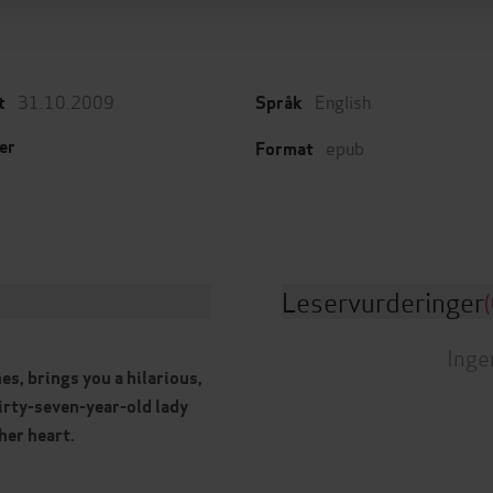
31.10.2009
English
t
Språk
epub
er
Format
Leservurderinger
(
Inge
es, brings you a hilarious,
irty-seven-year-old lady
her heart.