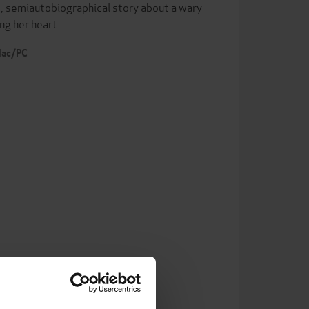
us, semiautobiographical story about a wary
ng her heart.
 Mac/PC