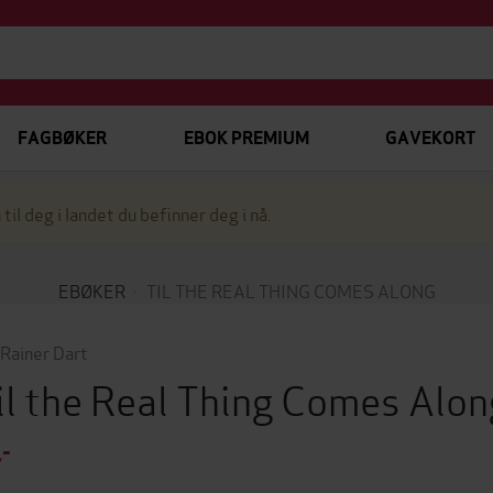
FAGBØKER
EBOK PREMIUM
GAVEKORT
 til deg i landet du befinner deg i nå.
EBØKER
TIL THE REAL THING COMES ALONG
s Rainer Dart
il the Real Thing Comes Alo
,-