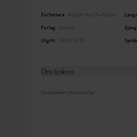
Reidulf Hov
(forfatter)
Forfattere
Leng
Hovtun
Forlag
Sjang
19.03.2015
Utgitt
Språ
Om boken