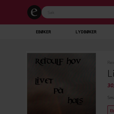
EBØKER
LYDBØKER
Rei
L
30
Små
E