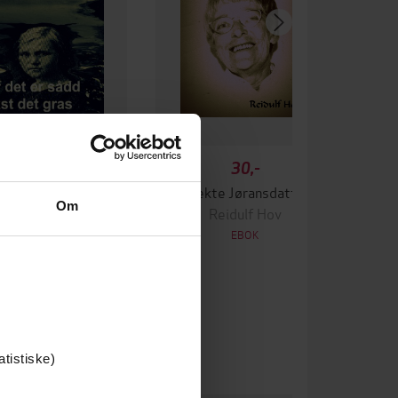
29,-
30,-
Der det er sådd vekst det gras
Ei ekte Jøransdatter
Om
Reidulf Hov
Reidulf Hov
EBOK
EBOK
atistiske)