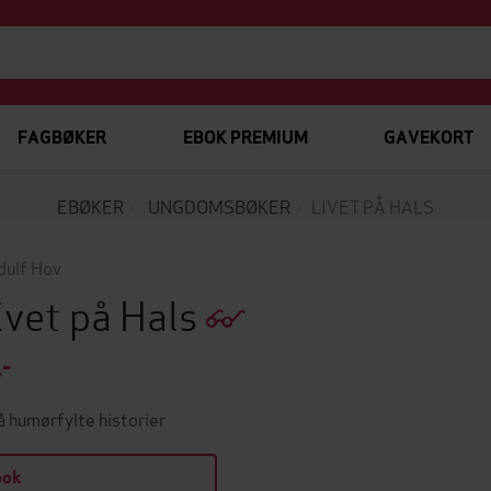
FAGBØKER
EBOK PREMIUM
GAVEKORT
EBØKER
UNGDOMSBØKER
LIVET PÅ HALS
dulf Hov
ivet på Hals
,-
 humørfylte historier
bok