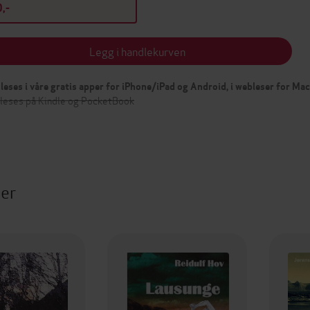
,-
Legg i handlekurven
leses i våre gratis apper for iPhone/iPad og Android, i webleser for Ma
 leses på Kindle og PocketBook
ter