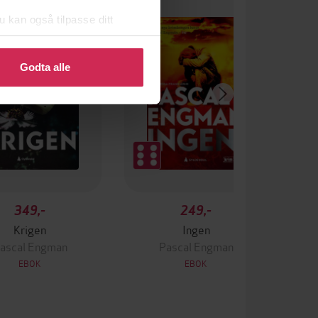
u kan også tilpasse ditt
 eller endre ditt samtykke.
Godta alle
349,-
249,-
Krigen
Ingen
ascal Engman
Pascal Engman
EBOK
EBOK