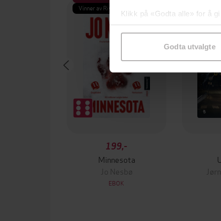
Vinner av Rivertonprisen
Første gan
Klikk på «Godta alle» for å gi
samtykke til spesifikke formå
Godta utvalgte
199,-
Minnesota
Jo Nesbø
Jørn
EBOK