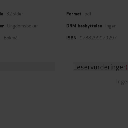
32
sider
pdf
de
Format
Ungdomsbøker
Ingen
er
DRM-beskyttelse
Bokmål
9788299970297
k
ISBN
Leservurderinger
(
Inge