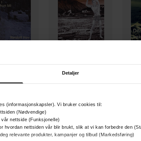
29,-
29,-
skal hun bli
Lausunge
Detaljer
idulf Hov
Reidulf Hov
EBOK
EBOK
es (informasjonskapsler). Vi bruker cookies til:
ttsiden (Nødvendige)
 vår nettside (Funksjonelle)
r hvordan nettsiden vår blir brukt, slik at vi kan forbedre den (St
 deg relevante produkter, kampanjer og tilbud (Markedsføring)
mium
Premium