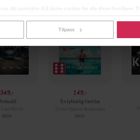
g på tilbud
 oss ditt samtykke til å bruke cookies for alle disse formålene. D
l ved å klikke på «Tilpass». Du kan når som helst trekke tilbake
Tilpass
349,-
149,-
Utskudd
En lykkelig familie
 Lier Horst
Stian Hjelvin Andersen
P
EBOK
EBOK