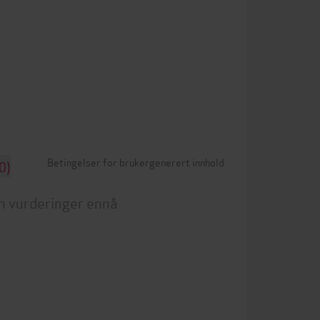
Betingelser for brukergenerert innhold
0)
n vurderinger ennå