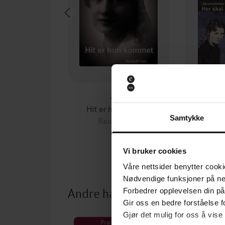
29,-
Hit er hun kommet
Her 
Samtykke
Reidulf Hov
Re
EBOK
Vi bruker cookies
Våre nettsider benytter cooki
Nødvendige funksjoner på ne
Andre har også kjøpt
Forbedrer opplevelsen din på
Gir oss en bedre forståelse fo
Gjør det mulig for oss å vise
Premium
Pre