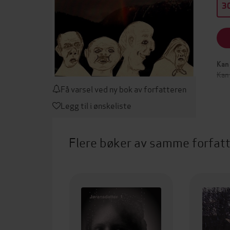
30
Kan 
Kan
Få varsel ved ny bok av forfatteren
Legg til i ønskeliste
Flere bøker av samme forfat