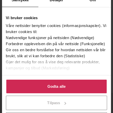
Vi bruker cookies
Våre nettsider benytter cookies (informasjonskapsler). Vi
bruker cookies til:
Nødvendige funksjoner på nettsiden (Nødvendige)
Forbedrer opplevelsen din på vår nettside (Funksjonelle)
Gir oss en bedre forståelse for hvordan nettsiden vår blir
125,-
brukt, slik at vi kan forbedre den (Statistiske)
Gjør det mulig for oss å vise deg relevante produkter,
Garden to Garden
kampanjer og tilbud (Markedsføring)
Marian Jordan Ellis
EBOK
Klikk på «Godta alle» for å gi oss ditt samtykke til å
bruke cookies for alle disse formålene. Du kan også
Godta alle
tilpasse ditt samtykke til spesifikke formål ved å klikke
på «Tilpass». Du kan når som helst trekke tilbake eller
Tilpass
endre ditt samtykke.
OM OSS