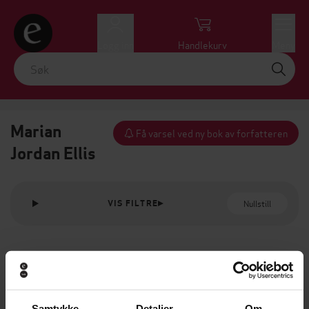
Logg inn
Handlekurv
Meny
Marian
Få varsel ved ny bok av forfatteren
Jordan Ellis
Nullstill
VIS FILTRE
Samtykke
Detaljer
Om