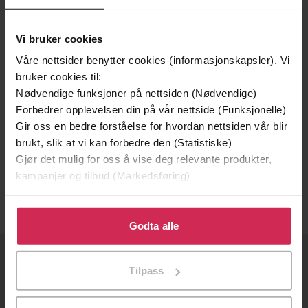
Vi bruker cookies
Våre nettsider benytter cookies (informasjonskapsler). Vi
bruker cookies til:
Nødvendige funksjoner på nettsiden (Nødvendige)
Forbedrer opplevelsen din på vår nettside (Funksjonelle)
Gir oss en bedre forståelse for hvordan nettsiden vår blir
260,-
brukt, slik at vi kan forbedre den (Statistiske)
Air Bound
Gjør det mulig for oss å vise deg relevante produkter,
Christine Feehan
kampanjer og tilbud (Markedsføring)
LYDBOK
Klikk på «Godta alle» for å gi oss ditt samtykke til å
bruke cookies for alle disse formålene. Du kan også
Godta alle
tilpasse ditt samtykke til spesifikke formål ved å klikke
på «Tilpass». Du kan når som helst trekke tilbake eller
OM OSS
Tilpass
endre ditt samtykke.
Om Ebok.no