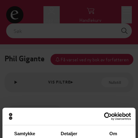
Logg inn
Handlekurv
Meny
Phil Gigante
Få varsel ved ny bok av forfatteren
Nullstill
VIS FILTRE
Samtykke
Detaljer
Om