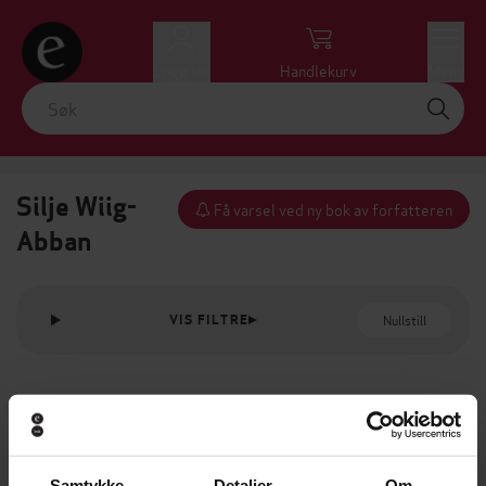
Logg inn
Handlekurv
Meny
Silje Wiig-
Få varsel ved ny bok av forfatteren
Abban
Nullstill
VIS FILTRE
Samtykke
Detaljer
Om