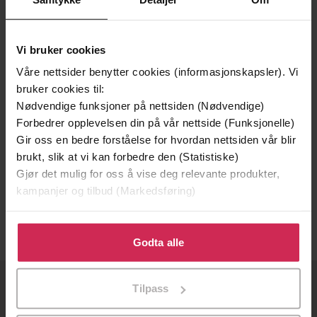
Vi bruker cookies
Våre nettsider benytter cookies (informasjonskapsler). Vi
bruker cookies til:
Nødvendige funksjoner på nettsiden (Nødvendige)
Forbedrer opplevelsen din på vår nettside (Funksjonelle)
Gir oss en bedre forståelse for hvordan nettsiden vår blir
259,-
brukt, slik at vi kan forbedre den (Statistiske)
Gjør det mulig for oss å vise deg relevante produkter,
Sosialpsykologi for team og organisasjoner
kampanjer og tilbud (Markedsføring)
Sindre Olafsrud
EBOK
Klikk på «Godta alle» for å gi oss ditt samtykke til å
bruke cookies for alle disse formålene. Du kan også
Godta alle
tilpasse ditt samtykke til spesifikke formål ved å klikke
på «Tilpass». Du kan når som helst trekke tilbake eller
Tilpass
endre ditt samtykke.
OM OSS