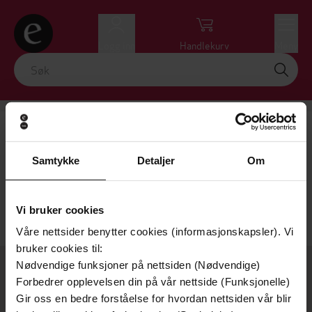
Logg inn
Handlekurv
Meny
Susan Miller
Få varsel ved ny bok av forfatteren
Samtykke
Detaljer
Om
Nullstill
VIS FILTRE
Vi bruker cookies
Beklager! Vi kunne ikke finne det du søkte etter.
Våre nettsider benytter cookies (informasjonskapsler). Vi
bruker cookies til:
Nødvendige funksjoner på nettsiden (Nødvendige)
OM OSS
Forbedrer opplevelsen din på vår nettside (Funksjonelle)
Gir oss en bedre forståelse for hvordan nettsiden vår blir
Om Ebok.no