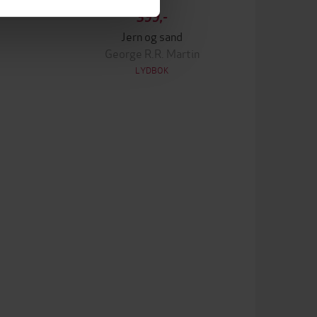
399,-
Jern og sand
George R.R. Martin
LYDBOK