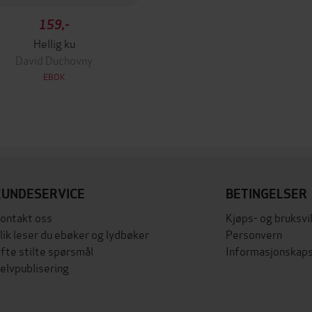
159,-
Hellig ku
David Duchovny
EBOK
KUNDESERVICE
BETINGELSER
ontakt oss
Kjøps- og bruksvi
lik leser du ebøker og lydbøker
Personvern
fte stilte spørsmål
Informasjonskaps
elvpublisering