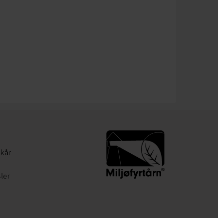
lkår
ler