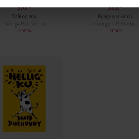
399,-
399,-
Stål og snø
Kongenes kamp
George R.R. Martin
George R.R. Martin
LYDBOK
LYDBOK