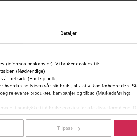
399,-
399,-
Kampen om jerntronen
I vargens tid
George R.R. Martin
George R.R. Martin
LYDBOK
LYDBOK
Detaljer
mium
Premium
es (informasjonskapsler). Vi bruker cookies til:
ttsiden (Nødvendige)
 vår nettside (Funksjonelle)
r hvordan nettsiden vår blir brukt, slik at vi kan forbedre den (St
 deg relevante produkter, kampanjer og tilbud (Markedsføring)
 oss ditt samtykke til å bruke cookies for alle disse formålene. D
l ved å klikke på «Tilpass». Du kan når som helst trekke tilbake
Tilpass