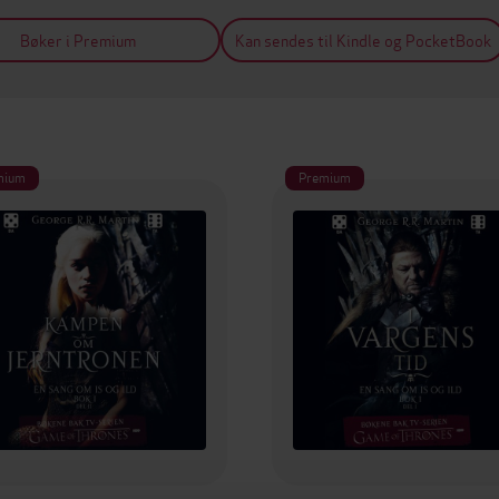
Bøker i Premium
Kan sendes til Kindle og PocketBook
mium
Premium