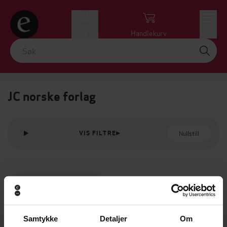
Logg inn
Handlekurv
Meny
JC norske forlag
Nullstill
VIS FILTRE
Samtykke
Detaljer
Om