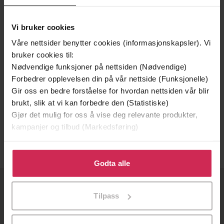
Vi bruker cookies
Våre nettsider benytter cookies (informasjonskapsler). Vi
bruker cookies til:
Nødvendige funksjoner på nettsiden (Nødvendige)
Forbedrer opplevelsen din på vår nettside (Funksjonelle)
Gir oss en bedre forståelse for hvordan nettsiden vår blir
249,-
brukt, slik at vi kan forbedre den (Statistiske)
Mørkt nett
Gjør det mulig for oss å vise deg relevante produkter,
Jon Christian Møller
kampanjer og tilbud (Markedsføring)
EBOK
Klikk på «Godta alle» for å gi oss ditt samtykke til å
bruke cookies for alle disse formålene. Du kan også
Godta alle
tilpasse ditt samtykke til spesifikke formål ved å klikke
på «Tilpass». Du kan når som helst trekke tilbake eller
OM OSS
Tilpass
endre ditt samtykke.
Om Ebok.no
Ledige stillinger