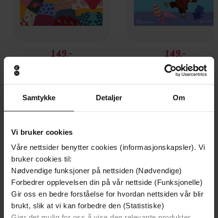
149,-
149,-
Mias pappa flytter
Fest hos Albert Åberg
Gunilla Bergström
Gunilla Bergström
LYDBOK
LYDBOK
Samtykke
Detaljer
Om
Vi bruker cookies
Andre har også kjøpt
Våre nettsider benytter cookies (informasjonskapsler). Vi
bruker cookies til:
Premium
Premium
Nødvendige funksjoner på nettsiden (Nødvendige)
Boka bak filmen
Forbedrer opplevelsen din på vår nettside (Funksjonelle)
Gir oss en bedre forståelse for hvordan nettsiden vår blir
brukt, slik at vi kan forbedre den (Statistiske)
Gjør det mulig for oss å vise deg relevante produkter,