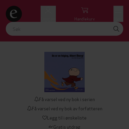
Logg inn
Handlekurv
Meny
Få varsel ved ny bok i serien
Få varsel ved ny bok av forfatteren
Legg til i ønskeliste
Gratis utdrag