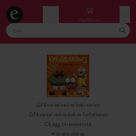
Logg inn
Handlekurv
Meny
Få varsel ved ny bok i serien
Få varsel ved ny bok av forfatteren
Legg til i ønskeliste
Gratis utdrag