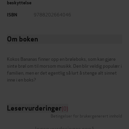
beskyttelse
9788202664046
ISBN
Om boken
Kokos Bananas finner opp en brøleboks, som kan gjøre
sinte brøl om til morsom musikk. Den blir veldig populær i
familien, men er det egentlig så lurt å stenge alt sinnet
inne i en boks?
Leservurderinger
(0)
Betingelser for brukergenerert innhold
Ingen vurderinger ennå