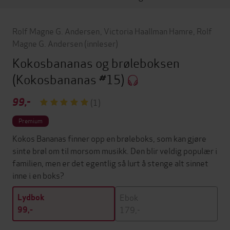
Rolf Magne G. Andersen
,
Victoria Haallman Hamre
,
Rolf
Magne G. Andersen
(innleser)
Kokosbananas og brøleboksen
(Kokosbananas #15)
99,-
(1)
Premium
Kokos Bananas finner opp en brøleboks, som kan gjøre
sinte brøl om til morsom musikk. Den blir veldig populær i
familien, men er det egentlig så lurt å stenge alt sinnet
inne i en boks?
Ebok
Lydbok
179,-
99,-