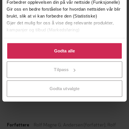
Forbedrer opplevelsen din på vår nettside (Funksjonelle)
Gir oss en bedre forståelse for hvordan nettsiden vår blir
brukt, slik at vi kan forbedre den (Statistiske)
Gjør det mulig for oss å vise deg relevante produkter,
kampanjer og tilbud (Markedsføring)
Klikk på «Godta alle» for å gi oss ditt samtykke til å
bruke cookies for alle disse formålene. Du kan også
Godta alle
tilpasse ditt samtykke til spesifikke formål ved å klikke
på «Tilpass». Du kan når som helst trekke tilbake eller
Tilpass
449,-
169,-
endre ditt samtykke.
Klanen
Tørst
Pascal Engman
Jo Nesbø
Godta utvalgte
LYDBOK
LYDBOK
Rolf Magne G. Andersen
(forfatter),
Rolf
Forfattere