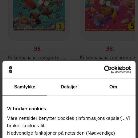
99,-
99,-
Kokosbananas og godteristøvsugeren
Kokosbananas og
Rolf Magne G. Andersen
Rolf Magne G. Andersen
LYDBOK
LYDBOK
Samtykke
Detaljer
Om
Andre har også kjøpt
Vi bruker cookies
Våre nettsider benytter cookies (informasjonskapsler). Vi
Vi anbefaler
bruker cookies til:
Nødvendige funksjoner på nettsiden (Nødvendige)