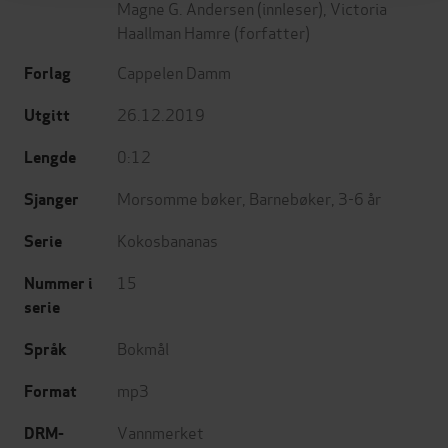
Magne G. Andersen
(innleser),
Victoria
Haallman Hamre
(forfatter)
Cappelen Damm
Forlag
26.12.2019
Utgitt
0:12
Lengde
Morsomme bøker
,
Barnebøker
,
3-6 år
Sjanger
Kokosbananas
Serie
15
Nummer i
serie
Bokmål
Språk
mp3
Format
Vannmerket
DRM-