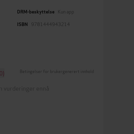
Kun app
DRM-beskyttelse
9781444943214
ISBN
Betingelser for brukergenerert innhold
0)
n vurderinger ennå