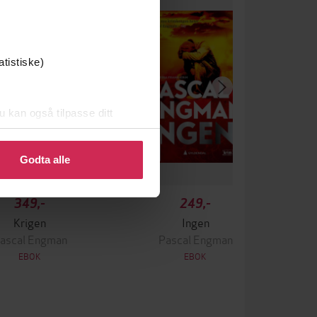
atistiske)
u kan også tilpasse ditt
 eller endre ditt samtykke.
Godta alle
349,-
249,-
Krigen
Ingen
ascal Engman
Pascal Engman
EBOK
EBOK