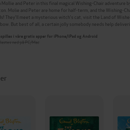
n Mollie and Peter in this final magical Wishing-Chair adventure 
ton. Molie and Peter are home for half-term, and the Wishing-Cha
ds! They'll meet a mysterious witch's cat, visit the Land of Wishe
nbow. But best of all, a certain jolly somebody needs help delive
spilles i våre gratis apper for iPhone/iPad og Android
 lastes ned på PC/Mac
ter