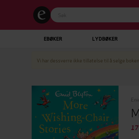
EBØKER
LYDBØKER
Vi har dessverre ikke tillatelse til å selge boken
Eni
M
17