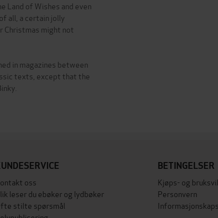
the Land of Wishes and even
 all, a certain jolly
r Christmas might not
lished in magazines between
ssic texts, except that the
inky.
KUNDESERVICE
BETINGELSER
ontakt oss
Kjøps- og bruksvi
lik leser du ebøker og lydbøker
Personvern
fte stilte spørsmål
Informasjonskaps
elvpublisering