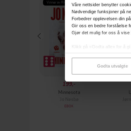
Vinner av Rivertonprisen
Første gan
Våre nettsider benytter cooki
Nødvendige funksjoner på ne
Forbedrer opplevelsen din på
Gir oss en bedre forståelse fo
Gjør det mulig for oss å vise
Klikk på «Godta alle» for å gi
samtykke til spesifikke formå
Godta utvalgte
199,-
Minnesota
Jo Nesbø
Jørn
EBOK