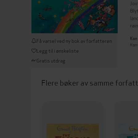
Joi
Bly
lan
rai
Kan 
Få varsel ved ny bok av forfatteren
Kan
Legg til i ønskeliste
Gratis utdrag
Flere bøker av samme forfat