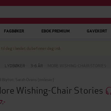
FAGBØKER
EBOK PREMIUM
GAVEKORT
 til deg i landet du befinner deg i nå.
LYDBØKER
3-6 ÅR
MORE WISHING-CHAIR STORIES
d Blyton
,
Sarah Ovens
(innleser)
ore Wishing-Chair Stories
7,-