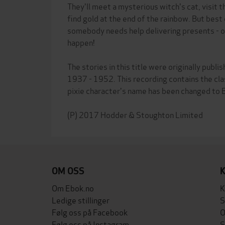
They'll meet a mysterious witch's cat, visit 
find gold at the end of the rainbow. But best of
somebody needs help delivering presents - o
happen!
The stories in this title were originally pub
1937 - 1952. This recording contains the cla
pixie character's name has been changed to B
OM OSS
Om Ebok.no
K
Ledige stillinger
S
Følg oss på Facebook
O
Følg oss på Instagram
S