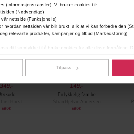
g på tilbud
es (informasjonskapsler). Vi bruker cookies til:
ttsiden (Nødvendige)
 vår nettside (Funksjonelle)
r hvordan nettsiden vår blir brukt, slik at vi kan forbedre den (St
 deg relevante produkter, kampanjer og tilbud (Markedsføring)
 oss ditt samtykke til å bruke cookies for alle disse formålene. D
l ved å klikke på «Tilpass». Du kan når som helst trekke tilbake
Tilpass
349,-
149,-
Utskudd
En lykkelig familie
 Lier Horst
Stian Hjelvin Andersen
P
EBOK
EBOK