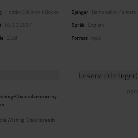
Hodder Children's Books
Barnebøker
,
Fantasy
g
Sjanger
05.10.2017
English
t
Språk
2:58
mp3
de
Format
Leservurderinger
(
Inge
Wishing-Chair adventure by
on.
the Wishing-Chair is ready