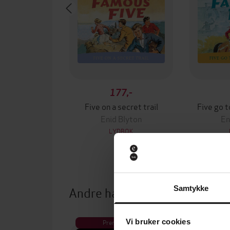
177,-
Five on a secret trail
Five go 
Enid Blyton
En
LYDBOK
Andre har også kjøpt
Samtykke
Vi bruker cookies
Premium
Pre