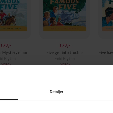
177,-
177,-
to Mystery moor
Five get into trouble
Five hav
id Blyton
Enid Blyton
LYDBOK
LYDBOK
Detaljer
mium
Premium