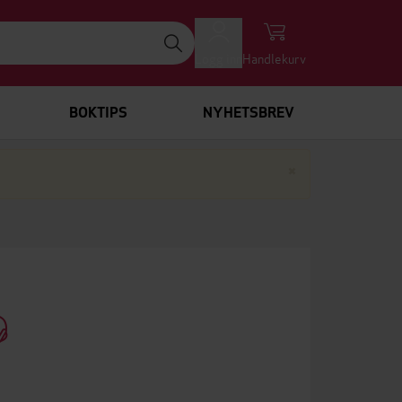
Logg inn
Handlekurv
BOKTIPS
NYHETSBREV
Lukk
×