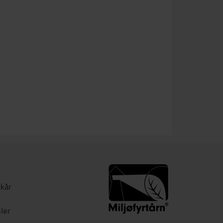
lkår
ler