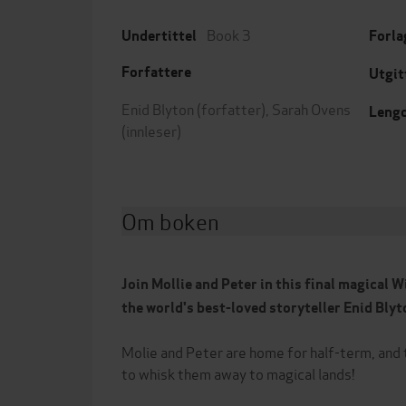
Book 3
Undertittel
Forla
Forfattere
Utgit
Enid Blyton
(forfatter),
Sarah Ovens
Leng
(innleser)
Om boken
Join Mollie and Peter in this final magical 
the world's best-loved storyteller Enid Blyt
Molie and Peter are home for half-term, and 
to whisk them away to magical lands!