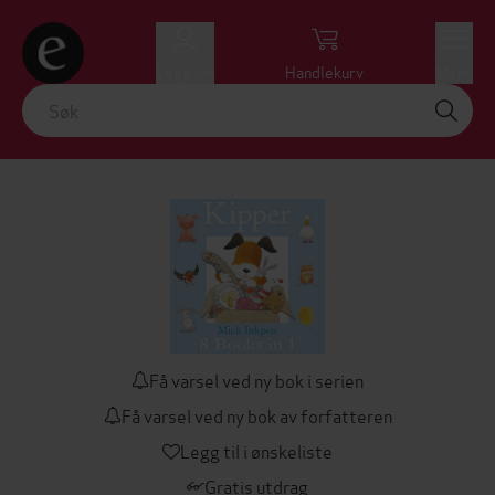
Logg inn
Handlekurv
Meny
Få varsel ved ny bok i serien
Få varsel ved ny bok av forfatteren
Legg til i ønskeliste
Gratis utdrag