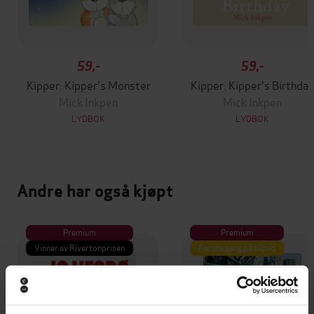
59,-
59,-
Kipper: Kipper's Monster
Kipper: Kipper's Birthday
Mick Inkpen
Mick Inkpen
LYDBOK
LYDBOK
Andre har også kjøpt
Premium
Premium
Vinner av Rivertonprisen
Første gang på tilbud