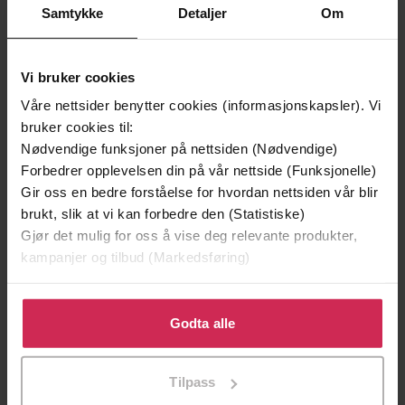
Samtykke
Detaljer
Om
Vi bruker cookies
Våre nettsider benytter cookies (informasjonskapsler). Vi
bruker cookies til:
Nødvendige funksjoner på nettsiden (Nødvendige)
129,-
129,-
Forbedrer opplevelsen din på vår nettside (Funksjonelle)
Minnesota
Utskudd
Gir oss en bedre forståelse for hvordan nettsiden vår blir
Jo Nesbø
Jørn Lier Horst
brukt, slik at vi kan forbedre den (Statistiske)
EBOK
EBOK
Gjør det mulig for oss å vise deg relevante produkter,
kampanjer og tilbud (Markedsføring)
Klikk på «Godta alle» for å gi oss ditt samtykke til å
bruke cookies for alle disse formålene. Du kan også
Godta alle
8 books in 1
Undertittel
tilpasse ditt samtykke til spesifikke formål ved å klikke
på «Tilpass». Du kan når som helst trekke tilbake eller
Mick Inkpen
(forfatter),
Dawn French
Forfattere
Tilpass
endre ditt samtykke.
(innleser)