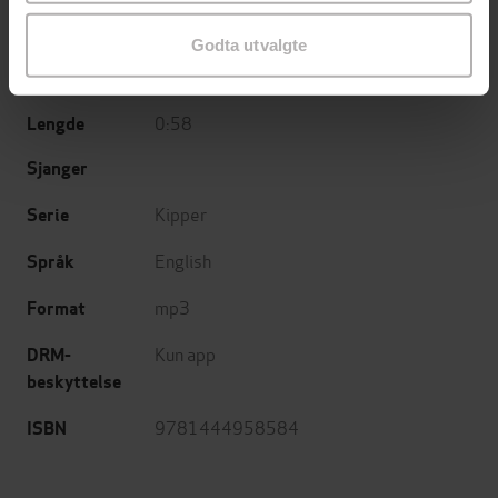
Hodder Children's Books
Forlag
Godta utvalgte
10.04.2020
Utgitt
0:58
Lengde
Sjanger
Kipper
Serie
English
Språk
mp3
Format
Kun app
DRM-
beskyttelse
9781444958584
ISBN