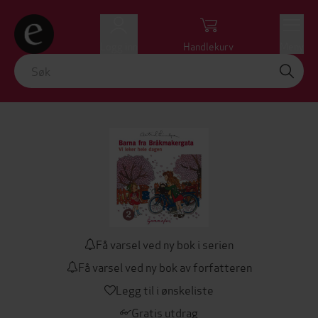
Logg inn
Handlekurv
Meny
Få varsel ved ny bok i serien
Få varsel ved ny bok av forfatteren
Legg til i ønskeliste
Gratis utdrag