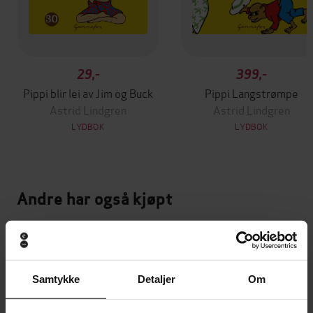
29,-
399,-
Pippi blir lei av Jim og Buck
Pippi Langstrømpe
Astrid Lindgren
Astrid Lindgren
LYDBOK
LYDBOK
Andre har også kjøpt
Premium
Samtykke
Detaljer
Om