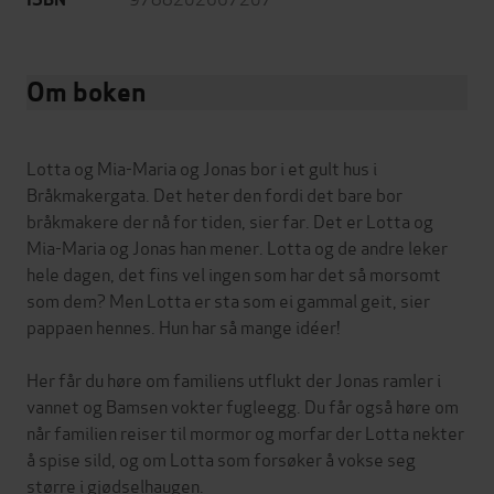
Om boken
Lotta og Mia-Maria og Jonas bor i et gult hus i
Bråkmakergata. Det heter den fordi det bare bor
bråkmakere der nå for tiden, sier far. Det er Lotta og
Mia-Maria og Jonas han mener. Lotta og de andre leker
hele dagen, det fins vel ingen som har det så morsomt
som dem? Men Lotta er sta som ei gammal geit, sier
pappaen hennes. Hun har så mange idéer!
Her får du høre om familiens utflukt der Jonas ramler i
vannet og Bamsen vokter fugleegg. Du får også høre om
når familien reiser til mormor og morfar der Lotta nekter
å spise sild, og om Lotta som forsøker å vokse seg
større i gjødselhaugen.