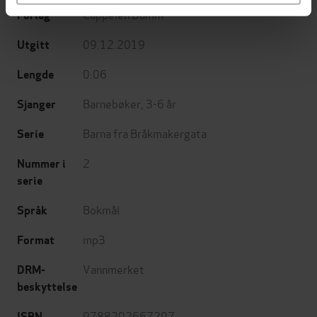
Cappelen Damm
Forlag
09.12.2019
Utgitt
0:06
Lengde
Barnebøker
,
3-6 år
Sjanger
Barna fra Bråkmakergata
Serie
2
Nummer i
serie
Bokmål
Språk
mp3
Format
Vannmerket
DRM-
beskyttelse
9788202667207
ISBN