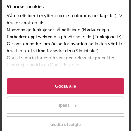
Vi bruker cookies
Våre nettsider benytter cookies (informasjonskapsler). Vi
bruker cookies til:
Nødvendige funksjoner på nettsiden (Nødvendige)
Forbedrer opplevelsen din på vår nettside (Funksjonelle)
Gir oss en bedre forståelse for hvordan nettsiden vår blir
brukt, slik at vi kan forbedre den (Statistiske)
29,-
199,-
Gjør det mulig for oss å vise deg relevante produkter,
Pippi går på sirkus
Sommer med Karsten o
kampanjer og tilbud (Markedsføring)
Astrid Lindgren
Tor Åge Bringsværd
Klikk på «Godta alle» for å gi oss ditt samtykke til å
LYDBOK
LYDBOK
bruke cookies for alle disse formålene. Du kan også
Godta alle
tilpasse ditt samtykke til spesifikke formål ved å klikke
på «Tilpass». Du kan når som helst trekke tilbake eller
Tilpass
endre ditt samtykke.
Astrid Lindgren
(forfatter),
Jo Giæver
Forfattere
Tenfjord
(oversetter),
Jannike Kruse
(innleser)
Godta utvalgte