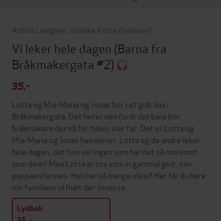
Astrid Lindgren
,
Jannike Kruse
(innleser)
Vi leker hele dagen
(Barna fra
Bråkmakergata #2)
35,-
Lotta og Mia-Maria og Jonas bor i et gult hus i
Bråkmakergata. Det heter den fordi det bare bor
bråkmakere der nå for tiden, sier far. Det er Lotta og
Mia-Maria og Jonas han mener. Lotta og de andre leker
hele dagen, det fins vel ingen som har det så morsomt
som dem? Men Lotta er sta som ei gammal geit, sier
pappaen hennes. Hun har så mange idéer! Her får du høre
om familiens utflukt der Jonas ra…
Lydbok
35,-