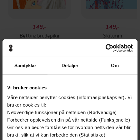
149,-
149,-
Bettina brudepike
Skituren
Sidsel Jøranlid
Sidsel Jøranlid
LYDBOK
LYDBOK
Samtykke
Detaljer
Om
Andre har også kjøpt
Vi bruker cookies
Våre nettsider benytter cookies (informasjonskapsler). Vi
Boka bak TV-serien
bruker cookies til:
Nødvendige funksjoner på nettsiden (Nødvendige)
Forbedrer opplevelsen din på vår nettside (Funksjonelle)
Gir oss en bedre forståelse for hvordan nettsiden vår blir
brukt, slik at vi kan forbedre den (Statistiske)