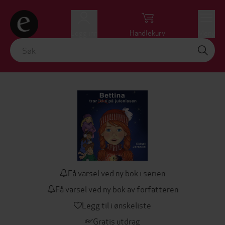
Logg inn
Handlekurv
Meny
Få varsel ved ny bok i serien
Få varsel ved ny bok av forfatteren
Legg til i ønskeliste
Gratis utdrag