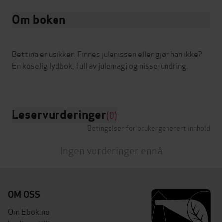
Om boken
Bettina er usikker. Finnes julenissen eller gjør han ikke?
En koselig lydbok, full av julemagi og nisse-undring.
Leservurderinger
(0)
Betingelser for brukergenerert innhold
Ingen vurderinger ennå
OM OSS
Om Ebok.no