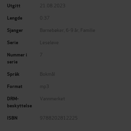
21.08.2023
Utgitt
0:37
Lengde
Barnebøker
,
6-9 år
,
Familie
Sjanger
Leseløve
Serie
7
Nummer i
serie
Bokmål
Språk
mp3
Format
Vannmerket
DRM-
beskyttelse
9788202812225
ISBN