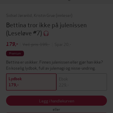
Sidsel Jøranlid
,
Kristin Grue
(innleser)
Bettina tror ikke på julenissen
(Leseløve #7)
179,-
|
Veil. pris: 199,-
|
Spar 20,-
Premium
Bettina er usikker. Finnes julenissen eller gjør han ikke?
En koselig lydbok, full av julemagi og nisse-undring.
Ebok
Lydbok
229,-
179,-
Legg i handlekurven
eller