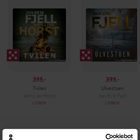
399,-
399,-
Tvilen
Ulvestuen
Jørn Lier Horst
Jan-Erik Fjell
LYDBOK
LYDBOK
Andre har også kjøpt