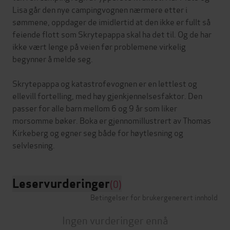
Lisa går den nye campingvognen nærmere etter i
sømmene, oppdager de imidlertid at den ikke er fullt så
feiende flott som Skrytepappa skal ha det til. Og de har
ikke vært lenge på veien før problemene virkelig
begynner å melde seg.
Skrytepappa og katastrofevognen er en lettlest og
ellevill fortelling, med høy gjenkjennelsesfaktor. Den
passer for alle barn mellom 6 og 9 år som liker
morsomme bøker. Boka er gjennomillustrert av Thomas
Kirkeberg og egner seg både for høytlesning og
Leservurderinger
(0)
Betingelser for brukergenerert innhold
Ingen vurderinger ennå