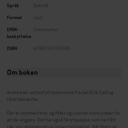
Bokmål
Språk
mp3
Format
Vannmerket
DRM-
beskyttelse
9788234706585
ISBN
Om boken
Andre bok i actionfylt humorserie fra Jan-Erik Fjell og
Ulrik Høisæther
Det er sommerferie, og Mats og Lisa har store planer for
alt de vil gjøre. Det har også Skrytepappa, som har fått
tak i en campingvogn av ypperste kvalitet. Når Mats og