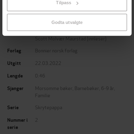
Tilpass
endre ditt samtykke.
Godta utvalgte
Ulrik Høisæther
(forfatter),
Jan-Erik Fjell
Forfattere
(forfatter),
Thomas Kirkeberg
(forfatter),
Scott Molvær Maurstad
(innleser)
Bonnier norsk forlag
Forlag
22.03.2022
Utgitt
0:46
Lengde
Morsomme bøker
,
Barnebøker
,
6-9 år
,
Sjanger
Familie
Skrytepappa
Serie
2
Nummer i
serie