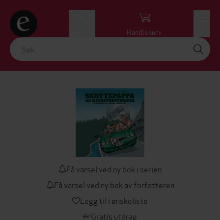
Logg inn
Handlekurv
Meny
Få varsel ved ny bok i serien
Få varsel ved ny bok av forfatteren
Legg til i ønskeliste
Gratis utdrag