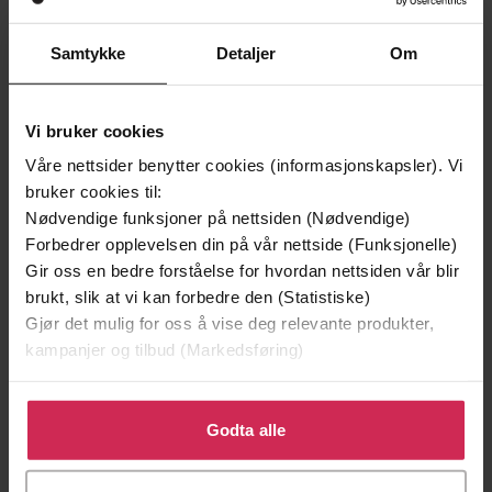
Premium
Samtykke
Detaljer
Om
Vi bruker cookies
Våre nettsider benytter cookies (informasjonskapsler). Vi
bruker cookies til:
Nødvendige funksjoner på nettsiden (Nødvendige)
Forbedrer opplevelsen din på vår nettside (Funksjonelle)
Gir oss en bedre forståelse for hvordan nettsiden vår blir
brukt, slik at vi kan forbedre den (Statistiske)
Gjør det mulig for oss å vise deg relevante produkter,
kampanjer og tilbud (Markedsføring)
239,-
169,-
Klikk på «Godta alle» for å gi oss ditt samtykke til å
Harry Potter og de vises stein
Bienes historie
bruke cookies for alle disse formålene. Du kan også
Godta alle
J.K. Rowling
Maja Lunde
tilpasse ditt samtykke til spesifikke formål ved å klikke
LYDBOK
LYDBOK
på «Tilpass». Du kan når som helst trekke tilbake eller