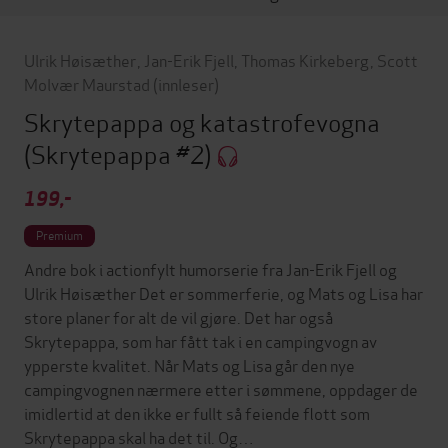
Ulrik Høisæther
,
Jan-Erik Fjell
,
Thomas Kirkeberg
,
Scott
Molvær Maurstad
(innleser)
Skrytepappa og katastrofevogna
(Skrytepappa #2)
199,-
Premium
Andre bok i actionfylt humorserie fra Jan-Erik Fjell og
Ulrik Høisæther Det er sommerferie, og Mats og Lisa har
store planer for alt de vil gjøre. Det har også
Skrytepappa, som har fått tak i en campingvogn av
ypperste kvalitet. Når Mats og Lisa går den nye
campingvognen nærmere etter i sømmene, oppdager de
imidlertid at den ikke er fullt så feiende flott som
Skrytepappa skal ha det til. Og…