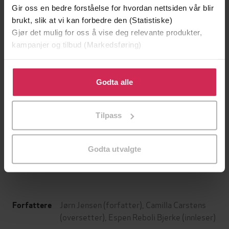
Gir oss en bedre forståelse for hvordan nettsiden vår blir
brukt, slik at vi kan forbedre den (Statistiske)
Gjør det mulig for oss å vise deg relevante produkter,
kampanjer og tilbud (Markedsføring)
Klikk på «Godta alle» for å gi oss ditt samtykke til å
bruke cookies for alle disse formålene. Du kan også
Godta alle
tilpasse ditt samtykke til spesifikke formål ved å klikke
på «Tilpass». Du kan når som helst trekke tilbake eller
129,-
129,-
Tilpass
endre ditt samtykke.
Minnesota
Utskudd
Jo Nesbø
Jørn Lier Horst
Godta utvalgte
EBOK
EBOK
Jørn Jensen
(forfatter),
Camilla Carstens
Forfattere
(oversetter),
Espen Reboli Bjerke
(innleser)