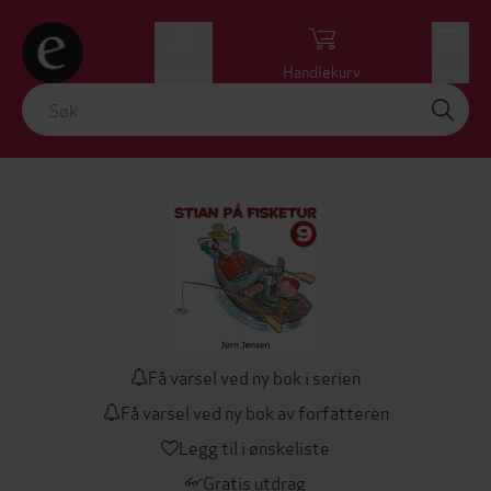
Logg inn
Handlekurv
Meny
Få varsel ved ny bok i serien
Få varsel ved ny bok av forfatteren
Legg til i ønskeliste
Gratis utdrag