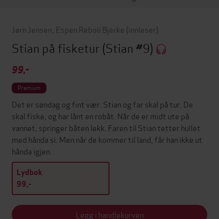
Jørn Jensen
,
Espen Reboli Bjerke
(innleser)
Stian på fisketur
(Stian #9)
99,-
Premium
Det er søndag og fint vær. Stian og far skal på tur. De
skal fiske, og har lånt en robåt. Når de er midt ute på
vannet, springer båten lekk. Faren til Stian tetter hullet
med hånda si. Men når de kommer til land, får han ikke ut
hånda igjen.
Lydbok
99,-
Legg i handlekurven