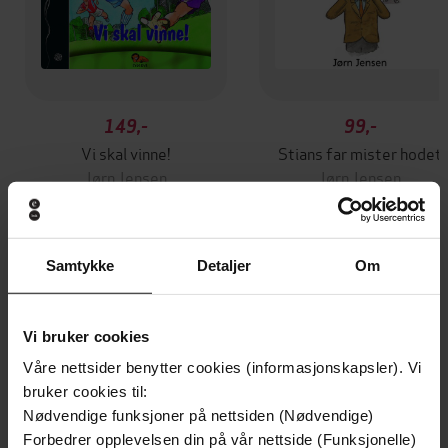
149,-
99,-
Vi skal vinne!
Stians far mister hodet
Jørn Jensen
Jørn Jensen
LYDBOK
LYDBOK
Samtykke
Detaljer
Om
Andre har også kjøpt
Vi bruker cookies
Premium
Premium
Våre nettsider benytter cookies (informasjonskapsler). Vi
Vinner av Rivertonprisen
Første gang på tilbud
bruker cookies til:
Nødvendige funksjoner på nettsiden (Nødvendige)
Forbedrer opplevelsen din på vår nettside (Funksjonelle)