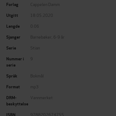
Cappelen Damm
Forlag
18.05.2020
Utgitt
0:06
Lengde
Barnebøker
,
6-9 år
Sjanger
Stian
Serie
9
Nummer i
serie
Bokmål
Språk
mp3
Format
Vannmerket
DRM-
beskyttelse
9788202674755
ISBN