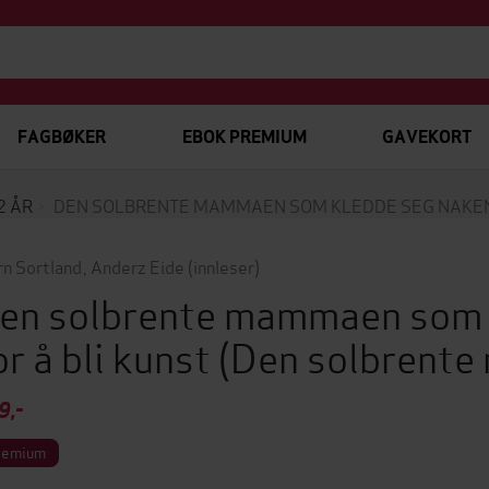
FAGBØKER
EBOK PREMIUM
GAVEKORT
2 ÅR
DEN SOLBRENTE MAMMAEN SOM KLEDDE SEG NAKEN 
rn Sortland
,
Anderz Eide
(innleser)
en solbrente mammaen som 
or å bli kunst
(Den solbrent
9,-
remium