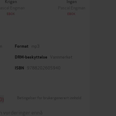
Krigen
Ingen
ascal Engman
Pascal Engman
EBOK
EBOK
n
mp3
Format
Vannmerket
DRM-beskyttelse
9788202605940
ISBN
Betingelser for brukergenerert innhold
0)
n vurderinger ennå