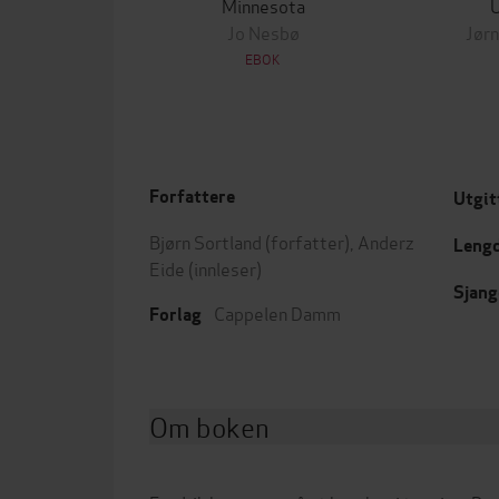
Minnesota
Jo Nesbø
Jørn
EBOK
Forfattere
Utgit
Bjørn Sortland
(forfatter),
Anderz
Leng
Eide
(innleser)
Sjang
Cappelen Damm
Forlag
Om boken