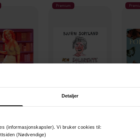
Premium
Premi
Detaljer
199,-
149,-
Ho tok av seg blusen og sa ho var bibliotekar
Den solbrente mammaen som blei bytta mot ti kamelar
For s
rn Sortland
Bjørn Sortland
B
LYDBOK
LYDBOK
es (informasjonskapsler). Vi bruker cookies til:
ttsiden (Nødvendige)