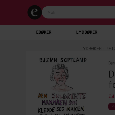
EBØKER
LYDBØKER
LYDBØKER
9-1
Bjø
D
f
14
P