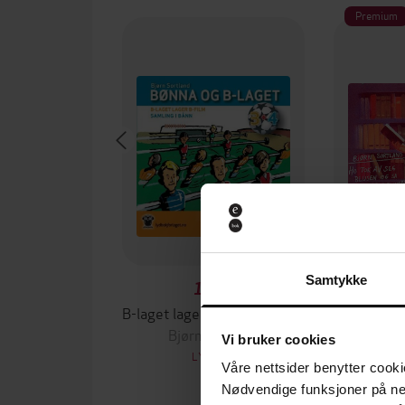
Premium
Samtykke
129,-
B-laget lager b-film ; Samling i bånn
Bjørn Sortland
Bjø
Vi bruker cookies
LYDBOK
Våre nettsider benytter cooki
Nødvendige funksjoner på ne