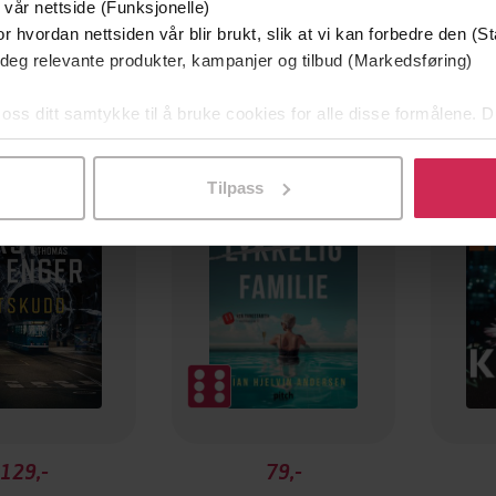
 vår nettside (Funksjonelle)
r hvordan nettsiden vår blir brukt, slik at vi kan forbedre den (St
 deg relevante produkter, kampanjer og tilbud (Markedsføring)
 oss ditt samtykke til å bruke cookies for alle disse formålene. D
mium
Premium
l ved å klikke på «Tilpass». Du kan når som helst trekke tilbake
g på tilbud
Tilpass
129,-
79,-