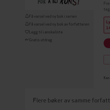
Fre
teg
Få varsel ved ny bok i serien
L
Få varsel ved ny bok av forfatteren
14
Legg til i ønskeliste
Gratis utdrag
Kan 
Flere bøker av samme forfat