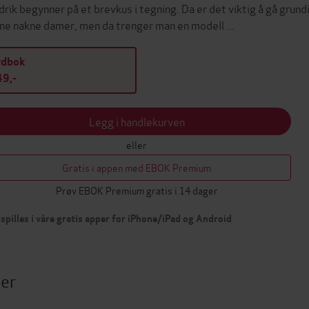
drik begynner på et brevkus i tegning. Da er det viktig å gå grun
ne nakne damer, men da trenger man en modell ...
ydbok
9,-
Legg i handlekurven
eller
Gratis i appen med EBOK Premium
Prøv EBOK Premium gratis i 14 dager
spilles i våre gratis apper for iPhone/iPad og Android
ter