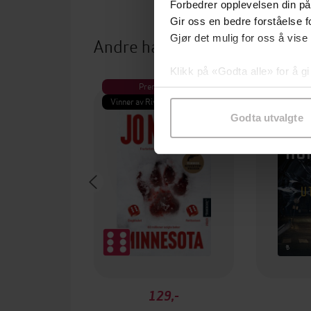
Forbedrer opplevelsen din på
Gir oss en bedre forståelse fo
Gjør det mulig for oss å vise
Andre har også kjøpt
Klikk på «Godta alle» for å gi
Premium
Pre
samtykke til spesifikke formå
Vinner av Rivertonprisen
Første gan
Godta utvalgte
129,-