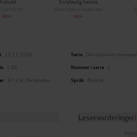
Utskudd
En lykkelig familie
 Lier Horst
Stian Hjelvin Andersen
P
EBOK
EBOK
15.11.2018
Den solbrente mammae
t
Serie
1:06
2
de
Nummer i serie
9-12 år
,
Barnebøker
Bokmål
er
Språk
Leservurderinger
(
Inge