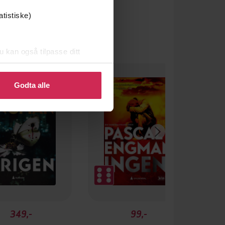
atistiske)
u kan også tilpasse ditt
 eller endre ditt samtykke.
Godta alle
349,-
99,-