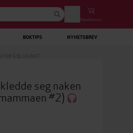
Logg inn
Handlekurv
BOKTIPS
NYHETSBREV
FOR Å BLI KUNST
kledde seg naken
e mammaen #2)