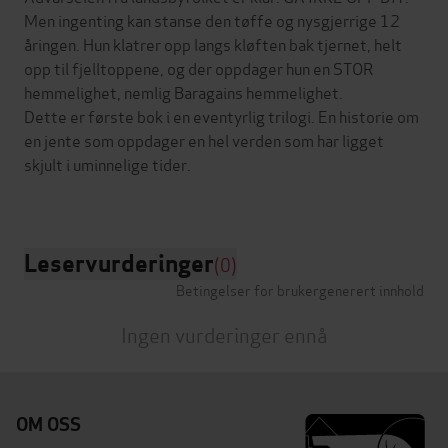
Men ingenting kan stanse den tøffe og nysgjerrige 12
åringen. Hun klatrer opp langs kløften bak tjernet, helt
opp til fjelltoppene, og der oppdager hun en STOR
hemmelighet, nemlig Baragains hemmelighet.
Dette er første bok i en eventyrlig trilogi. En historie om
en jente som oppdager en hel verden som har ligget
skjult i uminnelige tider.
Leservurderinger
(0)
Betingelser for brukergenerert innhold
Ingen vurderinger ennå
OM OSS