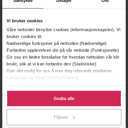
Samtykke
Detaljer
Om
Premium
Premium
Vinner av Rivertonprisen
Første gang på tilbud
Vi bruker cookies
Våre nettsider benytter cookies (informasjonskapsler). Vi
bruker cookies til:
Nødvendige funksjoner på nettsiden (Nødvendige)
Forbedrer opplevelsen din på vår nettside (Funksjonelle)
Gir oss en bedre forståelse for hvordan nettsiden vår blir
brukt, slik at vi kan forbedre den (Statistiske)
Gjør det mulig for oss å vise deg relevante produkter,
kampanjer og tilbud (Markedsføring)
199,-
349,-
Klikk på «Godta alle» for å gi oss ditt samtykke til å
bruke cookies for alle disse formålene. Du kan også
Godta alle
Minnesota
Utskudd
tilpasse ditt samtykke til spesifikke formål ved å klikke
Jo Nesbø
Jørn Lier Horst
på «Tilpass». Du kan når som helst trekke tilbake eller
EBOK
EBOK
Tilpass
endre ditt samtykke.