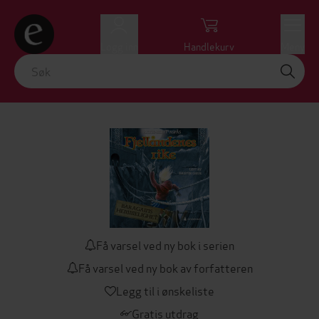
Logg inn
Handlekurv
Meny
Få varsel ved ny bok i serien
Få varsel ved ny bok av forfatteren
Legg til i ønskeliste
Gratis utdrag