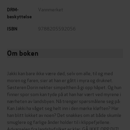
Vannmerket
DRM-
beskyttelse
9788205592056
ISBN
Om boken
Jakki kan bare ikke være død, selv om alle, til og med
moren og faren, sier at han er gått i myra og druknet.
Søsteren Dorin nekter simpelthen å gi opp håpet. Og hun
finner spor som kan tyde på at han har vært ved myrene i
nærheten av landsbyen. Nå trenger spørsmålene seg på:
Kan Jakki ha våget seg helt inn i den mørke kløften? Har
han blitt lokket av noen? Det snakkes om at både skumle
smuglere og farlige ånder holder til i klippefjellene.
Advarselen fra landsbyfolket er klar: GÅ IKKE OPP DIT!