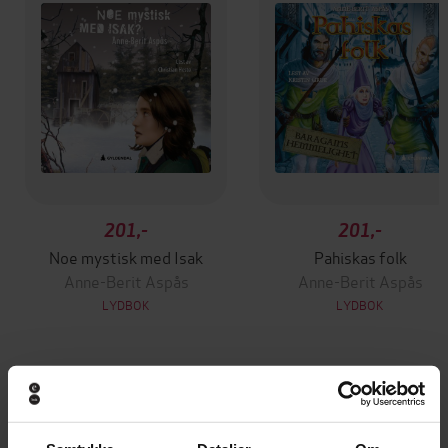
201,-
201,-
Noe mystisk med Isak
Pahiskas folk
Anne-Berit Aspås
Anne-Berit Aspås
LYDBOK
LYDBOK
Andre har også kjøpt