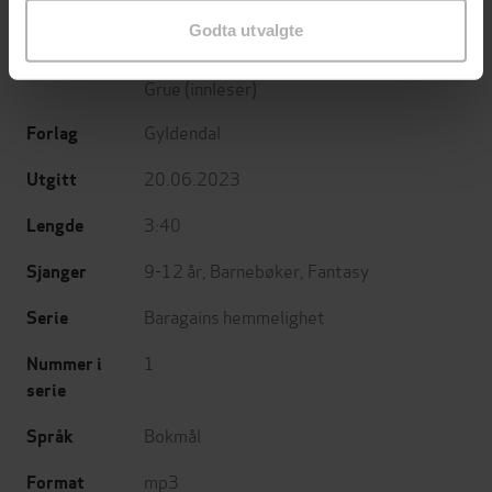
Godta utvalgte
Anne-Berit Aspås
(forfatter),
Kristin
Forfattere
Grue
(innleser)
Gyldendal
Forlag
20.06.2023
Utgitt
3:40
Lengde
9-12 år
,
Barnebøker
,
Fantasy
Sjanger
Baragains hemmelighet
Serie
1
Nummer i
serie
Bokmål
Språk
mp3
Format