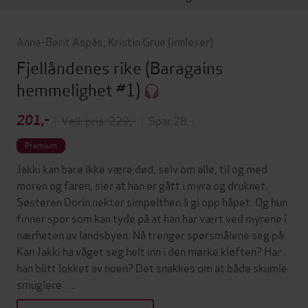
Anne-Berit Aspås
,
Kristin Grue
(innleser)
Fjellåndenes rike
(Baragains
hemmelighet #1)
201,-
|
Veil. pris: 229,-
|
Spar 28,-
Premium
Jakki kan bare ikke være død, selv om alle, til og med
moren og faren, sier at han er gått i myra og druknet.
Søsteren Dorin nekter simpelthen å gi opp håpet. Og hun
finner spor som kan tyde på at han har vært ved myrene i
nærheten av landsbyen. Nå trenger spørsmålene seg på:
Kan Jakki ha våget seg helt inn i den mørke kløften? Har
han blitt lokket av noen? Det snakkes om at både skumle
smuglere …