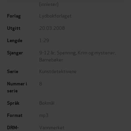
(innleser)
Lydbokforlaget
Forlag
20.03.2008
Utgitt
1:29
Lengde
9-12 år
,
Spenning
,
Krim og mysterier
,
Sjanger
Barnebøker
Kunstdetektivene
Serie
8
Nummer i
serie
Bokmål
Språk
mp3
Format
Vannmerket
DRM-