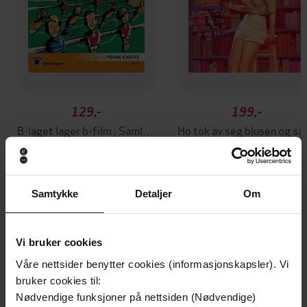
129,-
199,-
B-laget lager b-film ; Samling i bånn
Ho tok av seg 
Bjørn Sortland
Bjørn Sortland
LYDBOK
LYDBOK
Samtykke
Detaljer
Om
Andre har også kjøpt
Vi bruker cookies
Våre nettsider benytter cookies (informasjonskapsler). Vi
Premium
bruker cookies til:
Nødvendige funksjoner på nettsiden (Nødvendige)