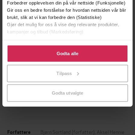
Forbedrer opplevelsen din på vår nettside (Funksjonelle)
Gir oss en bedre forståelse for hvordan nettsiden vår blir
brukt, slik at vi kan forbedre den (Statistiske)
Gjør det mulig for oss å vise deg relevante produkter,
kampanjer og tilbud (Markedsføring)
Klikk på «Godta alle» for å gi oss ditt samtykke til å
bruke cookies for alle disse formålene. Du kan også
Godta alle
tilpasse ditt samtykke til spesifikke formål ved å klikke
på «Tilpass». Du kan når som helst trekke tilbake eller
Tilpass
endre ditt samtykke.
129,-
129,-
Angkor-mysteriet
Roma-mysteriet
Bjørn Sortland
Bjørn Sortland
Godta utvalgte
LYDBOK
LYDBOK
Bjørn Sortland
(forfatter),
Aksel Hennie
Forfattere