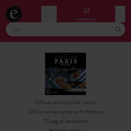
Logg inn
Handlekurv
Meny
Få varsel ved ny bok i serien
Få varsel ved ny bok av forfatteren
Legg til i ønskeliste
Gratis utdrag