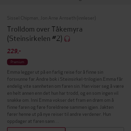
Sissel Chipman
,
Jon Arne Arnseth
(innleser)
Trolldom over Tåkemyra
(Steinsirkelen #2)
229,-
Premium
Emma legger ut på en farlig reise for å finne sin
forsvunne far.Andre bok i Steinsirkel-trilogien.Emma får
endelig vite sannheten om faren sin. Han viser seg å være
en helt annen enn det hun har trodd, og en som ingen vil
snakke om. Inni Emma vokser det fram en drøm om å
finne faren og føre foreldrene sammen igjen. Jakten
fører henne ut på nye reiser til andre verdener. Hun
oppdager at faren sann…