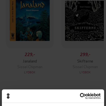
229,-
299,-
Janaland
Skifterne
Sissel Chipman
Sissel Chipman
LYDBOK
LYDBOK
Andre har også kjøpt