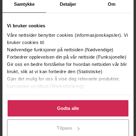
Samtykke
Detaljer
Om
Premium
Vi bruker cookies
Våre nettsider benytter cookies (informasjonskapsler). Vi
bruker cookies til:
Nødvendige funksjoner på nettsiden (Nødvendige)
Forbedrer opplevelsen din på vår nettside (Funksjonelle)
Gir oss en bedre forståelse for hvordan nettsiden vår blir
brukt, slik at vi kan forbedre den (Statistiske)
Gjør det mulig for oss å vise deg relevante produkter,
kampanjer og tilbud (Markedsføring)
229,-
149,-
Klikk på «Godta alle» for å gi oss ditt samtykke til å
Det henger en engel alene i skogen
Blodsporet til Santa Fe
bruke cookies for alle disse formålene. Du kan også
Godta alle
Samuel Bjørk
Louis Masterson
tilpasse ditt samtykke til spesifikke formål ved å klikke
LYDBOK
LYDBOK
på «Tilpass». Du kan når som helst trekke tilbake eller
Tilpass
endre ditt samtykke.