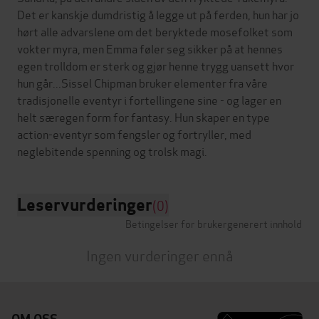
Det er kanskje dumdristig å legge ut på ferden, hun har jo
hørt alle advarslene om det beryktede mosefolket som
vokter myra, men Emma føler seg sikker på at hennes
egen trolldom er sterk og gjør henne trygg uansett hvor
hun går...Sissel Chipman bruker elementer fra våre
tradisjonelle eventyr i fortellingene sine - og lager en
helt særegen form for fantasy. Hun skaper en type
action-eventyr som fengsler og fortryller, med
Leservurderinger
(0)
Betingelser for brukergenerert innhold
Ingen vurderinger ennå