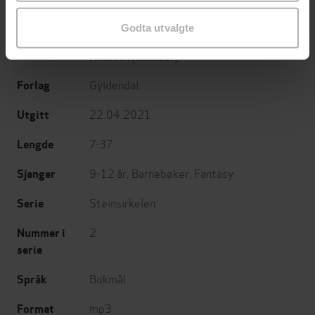
Godta utvalgte
Sissel Chipman
(forfatter),
Jon Arne
Forfattere
Arnseth
(innleser)
Gyldendal
Forlag
22.04.2021
Utgitt
7:37
Lengde
9-12 år
,
Barnebøker
,
Fantasy
Sjanger
Steinsirkelen
Serie
2
Nummer i
serie
Bokmål
Språk
mp3
Format