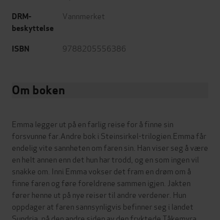
Vannmerket
DRM-
beskyttelse
9788205556386
ISBN
Om boken
Emma legger ut på en farlig reise for å finne sin
forsvunne far.Andre bok i Steinsirkel-trilogien.Emma får
endelig vite sannheten om faren sin. Han viser seg å være
en helt annen enn det hun har trodd, og en som ingen vil
snakke om. Inni Emma vokser det fram en drøm om å
finne faren og føre foreldrene sammen igjen. Jakten
fører henne ut på nye reiser til andre verdener. Hun
oppdager at faren sannsynligvis befinner seg i landet
Sundria, på den andre siden av den fryktede Tåkemyra.