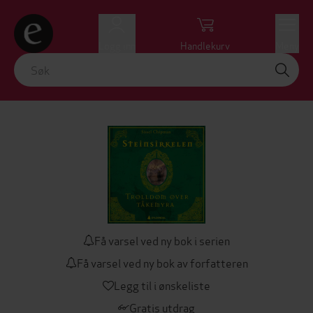
Logg inn
Handlekurv
Meny
Få varsel ved ny bok i serien
Få varsel ved ny bok av forfatteren
Legg til i ønskeliste
Gratis utdrag