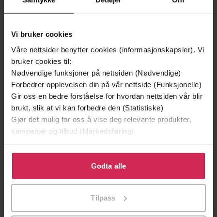
Vi bruker cookies
Våre nettsider benytter cookies (informasjonskapsler). Vi
bruker cookies til:
Nødvendige funksjoner på nettsiden (Nødvendige)
Forbedrer opplevelsen din på vår nettside (Funksjonelle)
Gir oss en bedre forståelse for hvordan nettsiden vår blir
brukt, slik at vi kan forbedre den (Statistiske)
Gjør det mulig for oss å vise deg relevante produkter,
kampanjer og tilbud (Markedsføring)
229,-
229,-
Klikk på «Godta alle» for å gi oss ditt samtykke til å
Frostens datter
Utfrielsen
bruke cookies for alle disse formålene. Du kan også
Ruben Eliassen
Ruben Eliassen
Godta alle
tilpasse ditt samtykke til spesifikke formål ved å klikke
LYDBOK
LYDBOK
på «Tilpass». Du kan når som helst trekke tilbake eller
Tilpass
endre ditt samtykke.