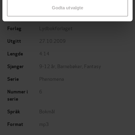
Godta utvalgte
Ruben Eliassen
(forfatter),
Ola G.
Forfattere
Furuseth
(innleser)
Lydbokforlaget
Forlag
27.10.2009
Utgitt
4:14
Lengde
9-12 år
,
Barnebøker
,
Fantasy
Sjanger
Phenomena
Serie
6
Nummer i
serie
Bokmål
Språk
mp3
Format