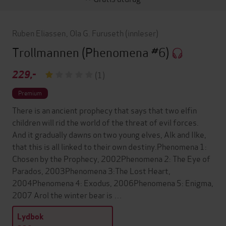
Ruben Eliassen
,
Ola G. Furuseth
(innleser)
Trollmannen
(Phenomena #6)
229,-
(1)
Premium
There is an ancient prophecy that says that two elfin
children will rid the world of the threat of evil forces.
And it gradually dawns on two young elves, Alk and Ilke,
that this is all linked to their own destiny.Phenomena 1:
Chosen by the Prophecy, 2002Phenomena 2: The Eye of
Parados, 2003Phenomena 3:The Lost Heart,
2004Phenomena 4: Exodus, 2006Phenomena 5: Enigma,
2007 Arol the winter bear is …
Lydbok