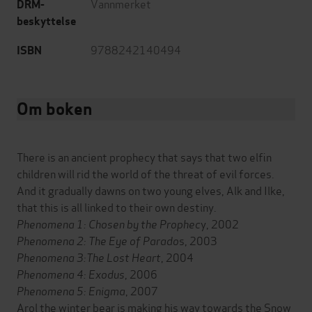
Vannmerket
DRM-
beskyttelse
9788242140494
ISBN
Om boken
There is an ancient prophecy that says that two elfin
children will rid the world of the threat of evil forces.
And it gradually dawns on two young elves, Alk and Ilke,
that this is all linked to their own destiny.
Phenomena 1: Chosen by the Prophec
y, 2002
Phenomena 2: The Eye of Parado
s, 2003
Phenomena 3:The Lost Heart
, 2004
Phenomena 4: Exodus
, 2006
Phenomena 5: Enigma
, 2007
Arol the winter bear is making his way towards the Snow