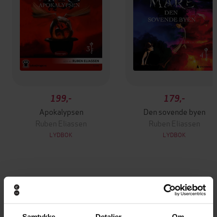
199,-
179,-
Apokalypsen
Den sovende byen
Ruben Eliassen
Ruben Eliassen
LYDBOK
LYDBOK
Andre har også kjøpt
Premium
Premium
Samtykke
Detaljer
Om