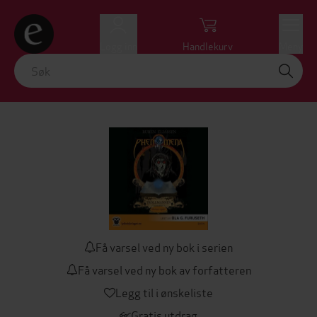
Logg inn
Handlekurv
Meny
Få varsel ved ny bok i serien
Få varsel ved ny bok av forfatteren
Legg til i ønskeliste
Gratis utdrag