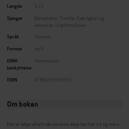
3:21
Lengde
Barnebøker
,
Familie
,
Kjærlighet og
Sjanger
vennskap
,
Ungdomsbøker
Nynorsk
Språk
mp3
Format
Vannmerket
DRM-
beskyttelse
9788234004315
ISBN
Om boken
Det er ikkje så lett når ein enno ikkje har fylt 14 og mora