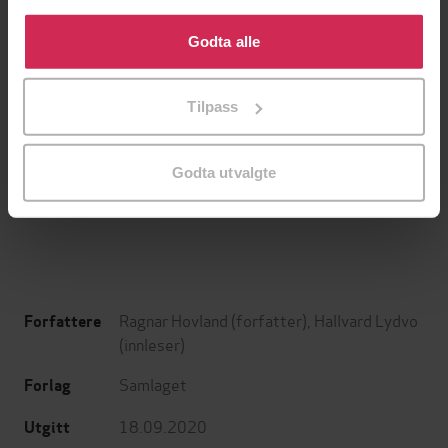
Klikk på «Godta alle» for å gi oss ditt samtykke til å
bruke cookies for alle disse formålene. Du kan også
Godta alle
tilpasse ditt samtykke til spesifikke formål ved å klikke
på «Tilpass». Du kan når som helst trekke tilbake eller
Tilpass
endre ditt samtykke.
199,-
349,-
Minnesota
Utskudd
Godta utvalgte
Jo Nesbø
Jørn Lier Horst
EBOK
EBOK
Ragnar Hovland
(forfatter),
Hallvard Lydvo
Forfattere
(innleser)
Samlaget
Forlag
18.09.2020
Utgitt