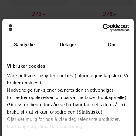
279,-
379,-
Bjørnen Alfred og Hunden Samue
1964
Ragnar Hovland
Ragnar Hovland
LYDBOK
LYDBOK
Samtykke
Detaljer
Om
Vi bruker cookies
Andre har også kjøpt
Våre nettsider benytter cookies (informasjonskapsler). Vi
bruker cookies til:
Premium
Premium
Nødvendige funksjoner på nettsiden (Nødvendige)
Vinner av Rivertonprisen
Første gang på tilbud
Forbedrer opplevelsen din på vår nettside (Funksjonelle)
Gir oss en bedre forståelse for hvordan nettsiden vår blir
brukt, slik at vi kan forbedre den (Statistiske)
Gjør det mulig for oss å vise deg relevante produkter,
kampanjer og tilbud (Markedsføring)