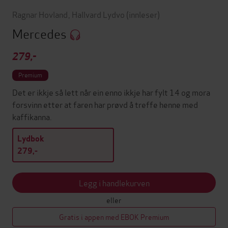
Ragnar Hovland
,
Hallvard Lydvo
(innleser)
Mercedes
279,-
Premium
Det er ikkje så lett når ein enno ikkje har fylt 14 og mora
forsvinn etter at faren har prøvd å treffe henne med
kaffikanna.
Lydbok
279,-
Legg i handlekurven
eller
Gratis i appen med EBOK Premium