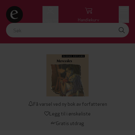
Logg inn
Handlekurv
Meny
Få varsel ved ny bok av forfatteren
Legg til i ønskeliste
Gratis utdrag