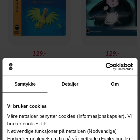
129,-
129,-
Jafs
Pitbull-Terje blir ond
Endre Lund Eriksen
Endre Lund Eriksen
LYDBOK
LYDBOK
Samtykke
Detaljer
Om
Vi bruker cookies
Andre har også kjøpt
Våre nettsider benytter cookies (informasjonskapsler). Vi
bruker cookies til:
Nødvendige funksjoner på nettsiden (Nødvendige)
Forbedrer opplevelsen din på vår nettside (Funksjonelle)