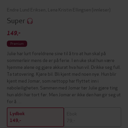
Endre Lund Eriksen
,
Lena Kristin Ellingsen
(innleser)
Super
149,-
Premium
Julie har lurt foreldrene sine til å tro at hun skal på
sommerleir mens de er på ferie. I en uke skal hun være
hjemme alene og gjøre akkurat hva hun vil. Drikke seg full.
Ta tatovering. Kjøre bil. Bli kjent med noen nye. Hun blir
kjent med Jomar, som nettopp har flyttet inn i
naboleiligheten. Sammen med Jomar tør Julie gjøre ting
hun aldri har tort før. Men Jomar er ikke den han gir seg ut
for å …
Ebok
Lydbok
79,-
149,-