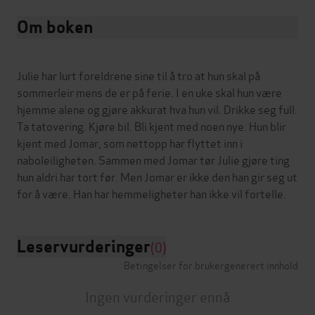
Om boken
Julie har lurt foreldrene sine til å tro at hun skal på
sommerleir mens de er på ferie. I en uke skal hun være
hjemme alene og gjøre akkurat hva hun vil. Drikke seg full.
Ta tatovering. Kjøre bil. Bli kjent med noen nye. Hun blir
kjent med Jomar, som nettopp har flyttet inn i
naboleiligheten. Sammen med Jomar tør Julie gjøre ting
hun aldri har tort før. Men Jomar er ikke den han gir seg ut
Leservurderinger
(0)
Betingelser for brukergenerert innhold
Ingen vurderinger ennå