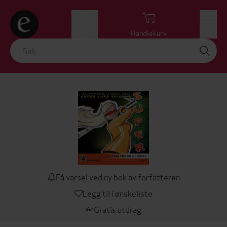
Logg inn
Handlekurv
Meny
Få varsel ved ny bok av forfatteren
Legg til i ønskeliste
Gratis utdrag