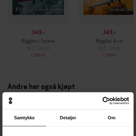
349,-
349,-
Biggles i Spania
Biggles & co
W.E. Johns
W.E. Johns
LYDBOK
LYDBOK
Andre har også kjøpt
Premium
Premium
Vinner av Rivertonprisen
Første gang på tilbud
Samtykke
Detaljer
Om