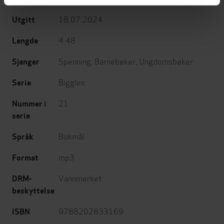
18.07.2024
Utgitt
4:48
Lengde
Spenning
,
Barnebøker
,
Ungdomsbøker
Sjanger
Biggles
Serie
21
Nummer i
serie
Bokmål
Språk
mp3
Format
Vannmerket
DRM-
beskyttelse
9788202833169
ISBN