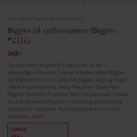
W.E. Johns
,
Preben Olram
(innleser)
Biggles på sydhavsøyene
(Biggles
#21)
349,-
Om noe virker for godt til å være sant, er det
sannsynligvis ikke sant. I denne lydboken jakter Biggles
og følgesvennene hans på perler.Biggles, Algy og Ginger
møter en gammel venn, Sandy Macaster. Sandy fløy i
Biggles’ skvadron i Frankrike. Nå er han på besøk i London
for å hente inn startkapital til et selskap som skal lete
etter perler i sydhavet. Noen av perlene er store som
peanøtter, sier S…
Lydbok
349,-