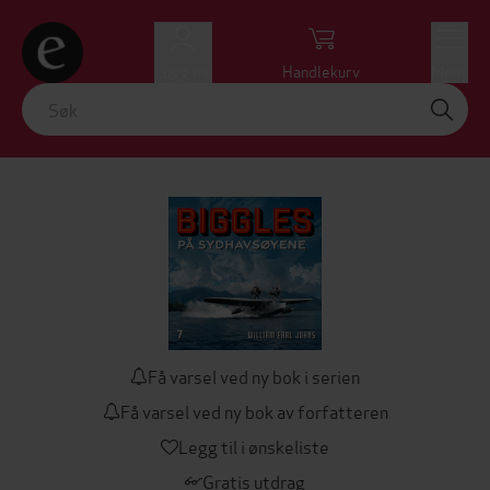
Logg inn
Handlekurv
Meny
Få varsel ved ny bok i serien
Få varsel ved ny bok av forfatteren
Legg til i ønskeliste
Gratis utdrag