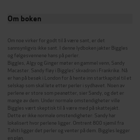
Om boken
Om noe virker for godt til å være sant, er det
sannsynligvis ikke sant. I denne lydboken jakter Biggles
og følgesvennene hans på perler.
Biggles, Algy og Ginger møter en gammel venn, Sandy
Macaster. Sandy fløy i Biggles’ skvadron i Frankrike. Nå
er han på besøk i London for å hente inn startkapital til et
selskap som skal lete etter perler i sydhavet. Noen av
perlene er store som peanøtter, sier Sandy, og det er
mange av dem. Under normale omstendigheter ville
Biggles vært skeptisk til å være med på skattejakt.
Dette er ikke normale omstendigheter: Sandy har
lokalisert hvor perlene ligger. Omtrent 800 sjømil fra
Tahiti ligger det perler og venter på dem. Biggles legger
en plan.