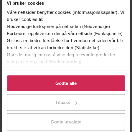
Vi bruker cookies
Våre nettsider benytter cookies (informasjonskapsler). Vi
bruker cookies til:
Nødvendige funksjoner på nettsiden (Nødvendige)
Forbedrer opplevelsen din på vår nettside (Funksjonelle)
Gir oss en bedre forståelse for hvordan nettsiden vår blir
brukt, slik at vi kan forbedre den (Statistiske)
Gjør det mulig for oss å vise deg relevante produkter,
199,-
349,-
kampanjer og tilbud (Markedsføring)
Minnesota
Utskudd
Jo Nesbø
Jørn Lier Horst
Klikk på «Godta alle» for å gi oss ditt samtykke til å
EBOK
EBOK
bruke cookies for alle disse formålene. Du kan også
Godta alle
tilpasse ditt samtykke til spesifikke formål ved å klikke
på «Tilpass». Du kan når som helst trekke tilbake eller
Tilpass
endre ditt samtykke.
W.E. Johns
(forfatter),
Torfinn Haukås
Forfattere
(oversetter),
Preben Olram
(innleser)
Godta utvalgte
Cappelen Damm
Forlag