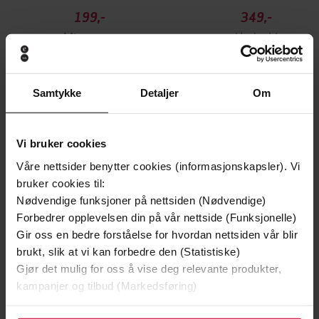
199,-
349,-
Minnesota
Utskudd
Jo Nesbø
Jørn Lier Horst
EBOK
EBOK
Samtykke
Detaljer
Om
Vi bruker cookies
John Freeman
(forfatter),
John Freeman
Forfattere
(innleser)
Våre nettsider benytter cookies (informasjonskapsler). Vi
bruker cookies til:
Little, Brown Book Group
Forlag
Nødvendige funksjoner på nettsiden (Nødvendige)
Forbedrer opplevelsen din på vår nettside (Funksjonelle)
16.01.2020
Utgitt
Gir oss en bedre forståelse for hvordan nettsiden vår blir
4:01
brukt, slik at vi kan forbedre den (Statistiske)
Lengde
Gjør det mulig for oss å vise deg relevante produkter,
Biografier
,
Dokumentar og fakta
Sjanger
kampanjer og tilbud (Markedsføring)
English
Språk