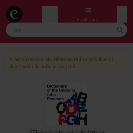
Logg inn
Handlekurv
Meny
Lu
×
Vi har dessverre ikke tillatelse til å selge boken til
deg i landet du befinner deg i nå.
Få varsel ved ny bok av forfatteren