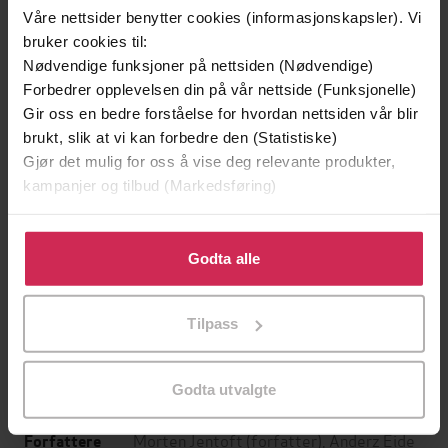
Våre nettsider benytter cookies (informasjonskapsler). Vi
bruker cookies til:
Nødvendige funksjoner på nettsiden (Nødvendige)
Forbedrer opplevelsen din på vår nettside (Funksjonelle)
Gir oss en bedre forståelse for hvordan nettsiden vår blir
brukt, slik at vi kan forbedre den (Statistiske)
Gjør det mulig for oss å vise deg relevante produkter,
kampanjer og tilbud (Markedsføring)
Klikk på «Godta alle» for å gi oss ditt samtykke til å
399,-
399,-
bruke cookies for alle disse formålene. Du kan også
Godta alle
Hvitt hav
Seierherrene
tilpasse ditt samtykke til spesifikke formål ved å klikke
Roy Jacobsen
Roy Jacobsen
på «Tilpass». Du kan når som helst trekke tilbake eller
Tilpass
endre ditt samtykke.
LYDBOK
LYDBOK
Godta utvalgte
Morten Jentoft
(forfatter),
Anderz Eide
Forfattere