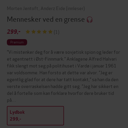
Morten Jentoft
,
Anderz Eide
(innleser)
Mennesker ved en grense
299,-
(1)
Premium
”Vi mistenker deg for å være sovjetisk spion og leder for
et agentnett i Øst-Finnmark.” Anklagene Alfred Halvari
fikk slengt mot seg på politihuset i Vardø i januar 1961
var voldsomme. Han forsto at dette var alvor. ”Jeg er
egentlig glad for at dere har tatt kontakt,” sa han da den
verste overraskelsen hadde gitt seg. ”Jeg har sikkert en
del å fortelle som kan forklare hvorfor dere bruker tid
på…
Lydbok
299,-