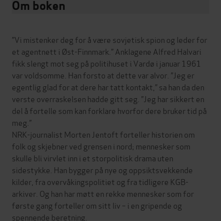
Om boken
”Vi mistenker deg for å være sovjetisk spion og leder for
et agentnett i Øst-Finnmark.” Anklagene Alfred Halvari
fikk slengt mot seg på politihuset i Vardø i januar 1961
var voldsomme. Han forsto at dette var alvor. ”Jeg er
egentlig glad for at dere har tatt kontakt,” sa han da den
verste overraskelsen hadde gitt seg. ”Jeg har sikkert en
del å fortelle som kan forklare hvorfor dere bruker tid på
meg.”
NRK-journalist Morten Jentoft forteller historien om
folk og skjebner ved grensen i nord; mennesker som
skulle bli virvlet inn i et storpolitisk drama uten
sidestykke. Han bygger på nye og oppsiktsvekkende
kilder, fra overvåkingspolitiet og fra tidligere KGB-
arkiver. Og han har møtt en rekke mennesker som for
første gang forteller om sitt liv – i en gripende og
spennende beretning.