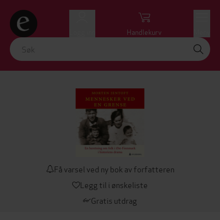
Logg inn
Handlekurv
Meny
Få varsel ved ny bok av forfatteren
Legg til i ønskeliste
Gratis utdrag