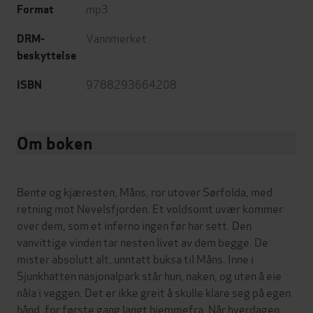
mp3
Format
Vannmerket
DRM-
beskyttelse
9788293664208
ISBN
Om boken
Bente og kjæresten, Måns, ror utover Sørfolda, med
retning mot Nevelsfjorden. Et voldsomt uvær kommer
over dem, som et inferno ingen før har sett. Den
vanvittige vinden tar nesten livet av dem begge. De
mister absolutt alt, unntatt buksa til Måns. Inne i
Sjunkhatten nasjonalpark står hun, naken, og uten å eie
nåla i veggen. Det er ikke greit å skulle klare seg på egen
hånd, for første gang langt hjemmefra. Når hverdagen