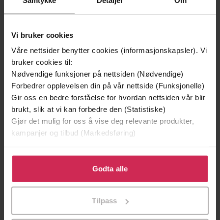
Premium
Premium
Vi bruker cookies
Våre nettsider benytter cookies (informasjonskapsler). Vi
bruker cookies til:
Nødvendige funksjoner på nettsiden (Nødvendige)
Forbedrer opplevelsen din på vår nettside (Funksjonelle)
Gir oss en bedre forståelse for hvordan nettsiden vår blir
brukt, slik at vi kan forbedre den (Statistiske)
Gjør det mulig for oss å vise deg relevante produkter,
kampanjer og tilbud (Markedsføring)
Klikk på «Godta alle» for å gi oss ditt samtykke til å
188,-
199,-
bruke cookies for alle disse formålene. Du kan også
Godta alle
Odysseen
Slåttekar i himmelen
tilpasse ditt samtykke til spesifikke formål ved å klikke
Homer
Edvard Hoem
på «Tilpass». Du kan når som helst trekke tilbake eller
LYDBOK
LYDBOK
Tilpass
endre ditt samtykke.