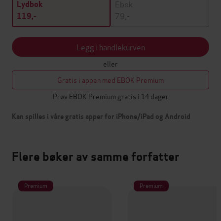
Ebok
Lydbok
79,-
119,-
Legg i handlekurven
eller
Gratis i appen med EBOK Premium
Prøv EBOK Premium gratis i 14 dager
Kan spilles i våre gratis apper for iPhone/iPad og Android
Flere bøker av samme forfatter
Premium
Premium