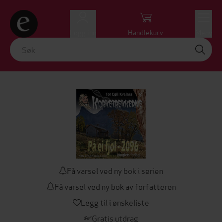
Logg inn
Handlekurv
Meny
Få varsel ved ny bok i serien
Få varsel ved ny bok av forfatteren
Legg til i ønskeliste
Gratis utdrag