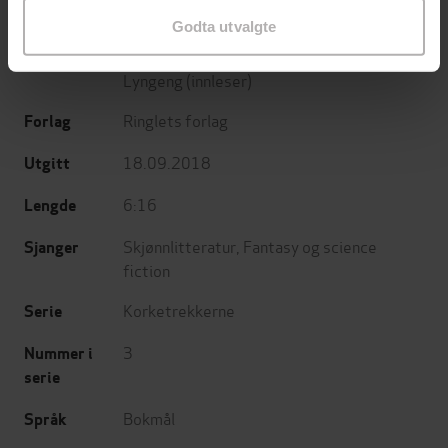
Godta utvalgte
Tor Egil Kvalnes
(forfatter),
Tone-Lise
Forfattere
Lyngeng
(innleser)
Ringlets forlag
Forlag
18.09.2018
Utgitt
6:16
Lengde
Skjønnlitteratur
,
Fantasy og science
Sjanger
fiction
Korketrekkerne
Serie
3
Nummer i
serie
Bokmål
Språk