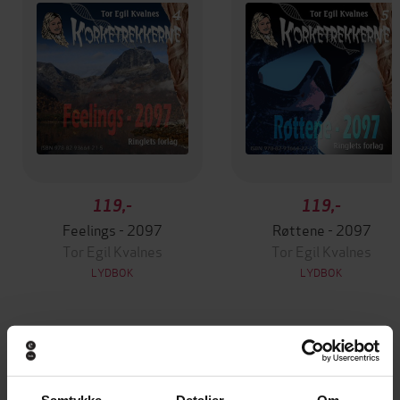
119,-
119,-
Feelings - 2097
Røttene - 2097
Tor Egil Kvalnes
Tor Egil Kvalnes
LYDBOK
LYDBOK
Andre har også kjøpt
Samtykke
Detaljer
Om