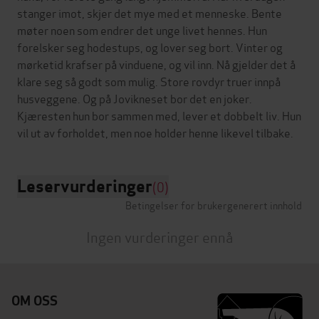
stanger imot, skjer det mye med et menneske. Bente
møter noen som endrer det unge livet hennes. Hun
forelsker seg hodestups, og lover seg bort. Vinter og
mørketid krafser på vinduene, og vil inn. Nå gjelder det å
klare seg så godt som mulig. Store rovdyr truer innpå
husveggene. Og på Jovikneset bor det en joker.
Kjæresten hun bor sammen med, lever et dobbelt liv. Hun
Leservurderinger
(0)
Betingelser for brukergenerert innhold
Ingen vurderinger ennå
OM OSS