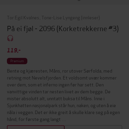
Tor Egil Kvalnes
,
Tone-Lise Lyngeng
(innleser)
På ei fjøl - 2096
(Korketrekkerne #3)
119,-
Premium
Bente og kjæresten, Måns, ror utover Sørfolda, med
retning mot Nevelsfjorden. Et voldsomt uvær kommer
over dem, som et inferno ingen før har sett. Den
vanvittige vinden tar nesten livet av dem begge. De
mister absolutt alt, unntatt buksa til Måns. Inne i
Sjunkhatten nasjonalpark står hun, naken, og uten å eie
nåla i veggen. Det er ikke greit å skulle klare seg på egen
hånd, for første gang langt …