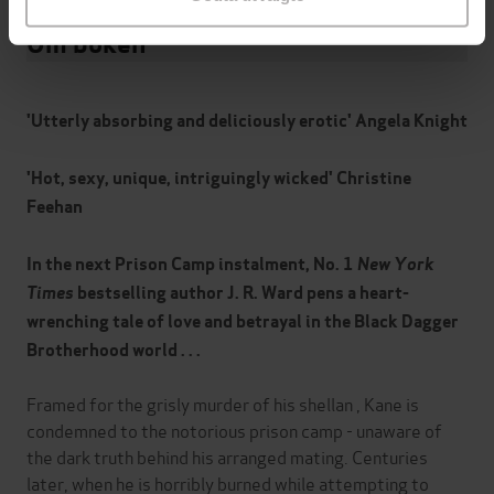
Om boken
'Utterly absorbing and deliciously erotic' Angela Knight
'Hot, sexy, unique, intriguingly wicked' Christine
Feehan
In the next Prison Camp instalment, No. 1
New York
Times
bestselling author J. R. Ward pens a heart-
wrenching tale of love and betrayal in the Black Dagger
Brotherhood world . . .
Framed for the grisly murder of his shellan , Kane is
condemned to the notorious prison camp - unaware of
the dark truth behind his arranged mating. Centuries
later, when he is horribly burned while attempting to