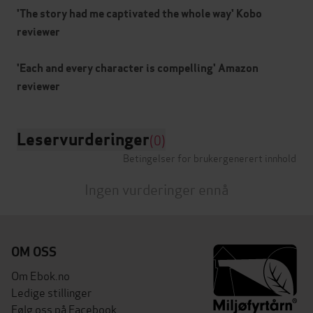
'The story had me captivated the whole way' Kobo
reviewer
'Each and every character is compelling' Amazon
reviewer
Leservurderinger
(0)
Betingelser for brukergenerert innhold
Ingen vurderinger ennå
OM OSS
Om Ebok.no
Ledige stillinger
Følg oss på Facebook