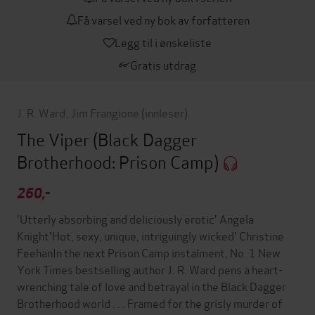
Få varsel ved ny bok av forfatteren
Legg til i ønskeliste
Gratis utdrag
J. R. Ward
,
Jim Frangione
(innleser)
The Viper
(Black Dagger
Brotherhood: Prison Camp)
260,-
'Utterly absorbing and deliciously erotic' Angela
Knight'Hot, sexy, unique, intriguingly wicked' Christine
FeehanIn the next Prison Camp instalment, No. 1 New
York Times bestselling author J. R. Ward pens a heart-
wrenching tale of love and betrayal in the Black Dagger
Brotherhood world . . . Framed for the grisly murder of