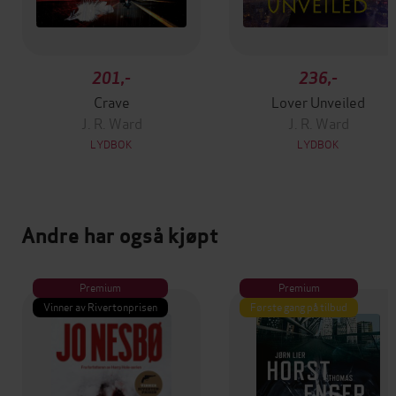
201,-
236,-
Crave
Lover Unveiled
J. R. Ward
J. R. Ward
LYDBOK
LYDBOK
Andre har også kjøpt
Premium
Premium
Vinner av Rivertonprisen
Første gang på tilbud