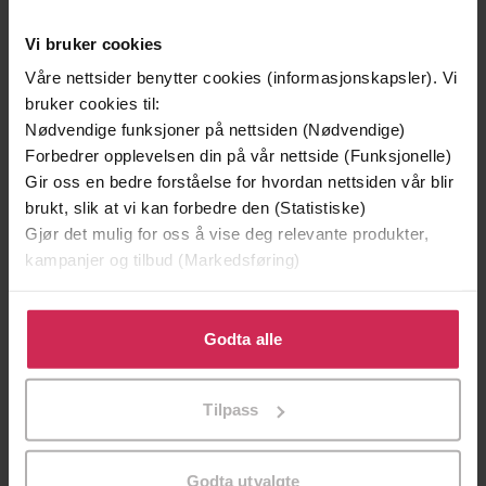
(innleser)
Little, Brown Book Group
Vi bruker cookies
Forlag
Våre nettsider benytter cookies (informasjonskapsler). Vi
20.09.2022
Utgitt
bruker cookies til:
Nødvendige funksjoner på nettsiden (Nødvendige)
11:09
Lengde
Forbedrer opplevelsen din på vår nettside (Funksjonelle)
Skjønnlitteratur
,
Romantikk og drama
Gir oss en bedre forståelse for hvordan nettsiden vår blir
Sjanger
brukt, slik at vi kan forbedre den (Statistiske)
Black Dagger Brotherhood: Prison Camp
Serie
Gjør det mulig for oss å vise deg relevante produkter,
kampanjer og tilbud (Markedsføring)
English
Språk
Klikk på «Godta alle» for å gi oss ditt samtykke til å
mp3
Format
bruke cookies for alle disse formålene. Du kan også
Godta alle
Kun app
tilpasse ditt samtykke til spesifikke formål ved å klikke
DRM-
på «Tilpass». Du kan når som helst trekke tilbake eller
beskyttelse
Tilpass
endre ditt samtykke.
9781405551748
ISBN
Godta utvalgte