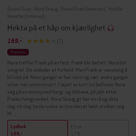
Sissel Gran
,
Nora Skaug
,
Sissel Gran
(innleser)
,
Hedda
Munthe
(innleser)
Hekta på et håp om kjærlighet
169,-
(7)
Premium
Nora treffer Frank på en fest. Frank blir betatt. Nora blir
smigret. De innleder et forhold. Men Frank er vanskelig å
bli klok på. Noen ganger er han varm og nær, andre ganger
virker han uinteressert. I løpet av kort tid befinner Nora
seg på en emosjonell berg- og dalbane, på jakt etter
Franks hengivenhet. Nora Skaug gir her en rå og ekte
dag-til-dag-beskrivelse av hvordan et hekt utvikler seg.
M…
Ebok
Lydbok
179,-
169,-