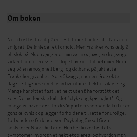
Om boken
Nora treffer Frank på en fest. Frank blir betatt. Nora blir
smigret. De innleder et forhold. Men Frank er vanskelig å
bli klok på. Noen ganger er han varm og nær, andre ganger
virker han uinteressert. I løpet av kort tid befinner Nora
seg på en emosjonell berg- og dalbane, på jakt etter
Franks hengivenhet. Nora Skaug gir her en rå og ekte
dag-til-dag-beskrivelse av hvordan et hekt utvikler seg.
Mange har sittet fast i et hekt uten å ha forstått det
selv. De har kanskje kalt det "ulykkelig kjærlighet". Og
mange vil havne der, fordi vår partnershoppende kultur er
ganske kynisk og legger forholdene til rette for urolige,
forbeholdne forbindelser. Psykolog Sissel Gran
analyserer Noras historie. Hun beskriver hektets
symptomer, hvordan et hekt etableres, og hvordan man