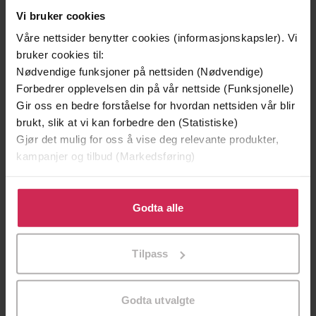
Vi bruker cookies
Våre nettsider benytter cookies (informasjonskapsler). Vi
bruker cookies til:
Nødvendige funksjoner på nettsiden (Nødvendige)
Forbedrer opplevelsen din på vår nettside (Funksjonelle)
Gir oss en bedre forståelse for hvordan nettsiden vår blir
brukt, slik at vi kan forbedre den (Statistiske)
Gjør det mulig for oss å vise deg relevante produkter,
kampanjer og tilbud (Markedsføring)
Klikk på «Godta alle» for å gi oss ditt samtykke til å
129,-
399,-
bruke cookies for alle disse formålene. Du kan også
Godta alle
Minnesota
Satans segl
tilpasse ditt samtykke til spesifikke formål ved å klikke
Jo Nesbø
Tom Egeland
på «Tilpass». Du kan når som helst trekke tilbake eller
LYDBOK
LYDBOK
Tilpass
endre ditt samtykke.
Godta utvalgte