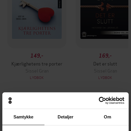
149,-
169,-
Kjærlighetens tre porter
Det er slutt
Sissel Gran
Sissel Gran
LYDBOK
LYDBOK
Andre har også kjøpt
Samtykke
Detaljer
Om
Vinner av Rivertonprisen