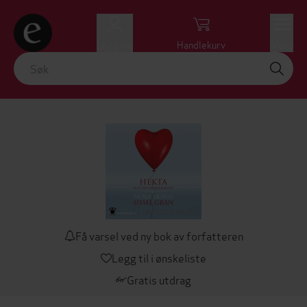
Logg inn
Handlekurv
Meny
Få varsel ved ny bok av forfatteren
Legg til i ønskeliste
Gratis utdrag