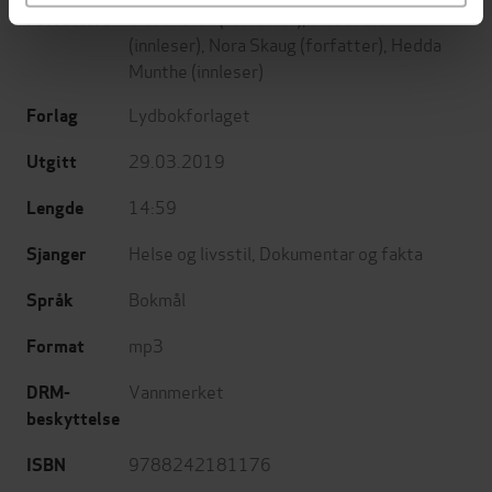
Sissel Gran
(forfatter),
Sissel Gran
Forfattere
(innleser),
Nora Skaug
(forfatter),
Hedda
Munthe
(innleser)
Lydbokforlaget
Forlag
29.03.2019
Utgitt
14:59
Lengde
Helse og livsstil
,
Dokumentar og fakta
Sjanger
Bokmål
Språk
mp3
Format
Vannmerket
DRM-
beskyttelse
9788242181176
ISBN