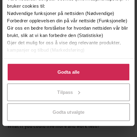
Dokumentar og fakta
Sjanger
bruker cookies til:
Nødvendige funksjoner på nettsiden (Nødvendige)
English
Språk
Forbedrer opplevelsen din på vår nettside (Funksjonelle)
Gir oss en bedre forståelse for hvordan nettsiden vår blir
mp3
Format
brukt, slik at vi kan forbedre den (Statistiske)
Kun app
DRM-
Gjør det mulig for oss å vise deg relevante produkter,
beskyttelse
kampanjer og tilbud (Markedsføring)
9781529381917
ISBN
Klikk på «Godta alle» for å gi oss ditt samtykke til å
bruke cookies for alle disse formålene. Du kan også
Godta alle
tilpasse ditt samtykke til spesifikke formål ved å klikke
på «Tilpass». Du kan når som helst trekke tilbake eller
Om boken
Tilpass
endre ditt samtykke.
What if you could earn money doing what you love?
Godta utvalgte
What if you could live more and work less?