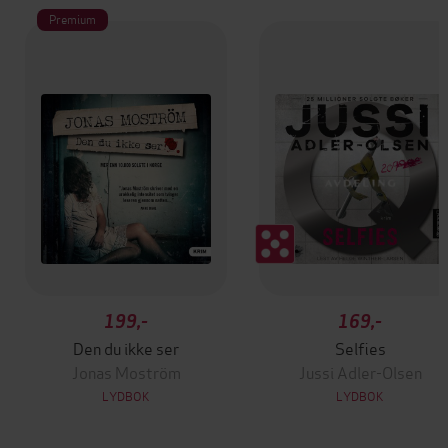
Premium
199,-
169,-
Den du ikke ser
Selfies
Jonas Moström
Jussi Adler-Olsen
LYDBOK
LYDBOK