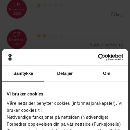
16
November
Erling
2022
07
November
Katharina Stoltz
2022
26
Oktober
Samtykke
Detaljer
Om
Kristin Kaurstad
2022
18
Vi bruker cookies
Oktober
Våre nettsider benytter cookies (informasjonskapsler). Vi
Arne Bård
2022
bruker cookies til:
Nødvendige funksjoner på nettsiden (Nødvendige)
08
Forbedrer opplevelsen din på vår nettside (Funksjonelle)