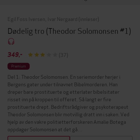
Egil Foss Iversen
,
Ivar Nergaard
(innleser)
Dødelig tro
(Theodor Solomonsen #1)
349,-
(37)
Premium
Del 1: Theodor Solomonsen. En seriemorder herjer i
Bergens gater under tilnavnet Bibelmorderen. Han
dreper bare prostituerte og etterlater bibelsitater
risset inn på kroppen til offeret. Så langt er fire
prostituerte drept. Bedriftsrådgiver og psykoterapeut
Theodor Solomonsen blir motvillig dratt inn i saken. Ved
hjelp av den vakre politietterforskeren Amalie Botega
oppdager Solomonsen at det gå…