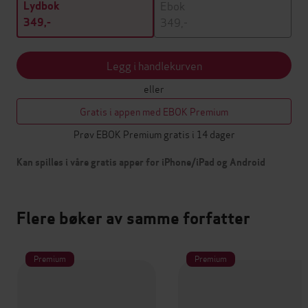
Ebok
Lydbok
349,-
349,-
Legg i handlekurven
eller
Gratis i appen med EBOK Premium
Prøv EBOK Premium gratis i 14 dager
Kan spilles i våre gratis apper for iPhone/iPad og Android
Flere bøker av samme forfatter
Premium
Premium