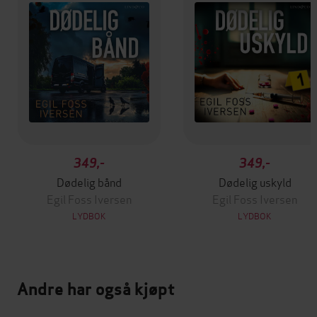
349,-
349,-
Dødelig bånd
Dødelig uskyld
Egil Foss Iversen
Egil Foss Iversen
LYDBOK
LYDBOK
Andre har også kjøpt