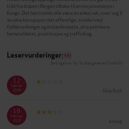
tråd fra drapet i Bergen tilbake til en misjonsstasjon i
Kongo. Det han trodde ville være en enkel sak, viser seg å
avsløre korrupsjon i det offentlige, svindel med
fadderordninger og bistandsstøtte, utro politikere,
Leservurderinger
(48)
Betingelser for brukergenerert innhold
12
Februar
Nina Ruth
2026
18
Februar
solaug
2023