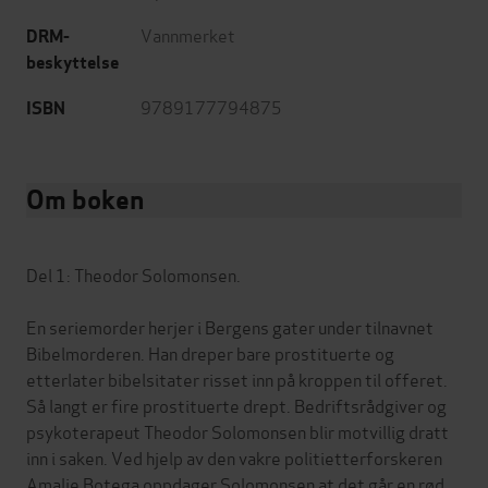
Vannmerket
DRM-
beskyttelse
9789177794875
ISBN
Om boken
Del 1: Theodor Solomonsen.
En seriemorder herjer i Bergens gater under tilnavnet
Bibelmorderen. Han dreper bare prostituerte og
etterlater bibelsitater risset inn på kroppen til offeret.
Så langt er fire prostituerte drept. Bedriftsrådgiver og
psykoterapeut Theodor Solomonsen blir motvillig dratt
inn i saken. Ved hjelp av den vakre politietterforskeren
Amalie Botega oppdager Solomonsen at det går en rød