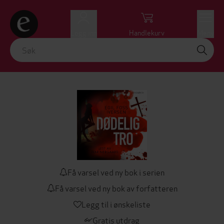
Logg inn
Handlekurv
Meny
Få varsel ved ny bok i serien
Få varsel ved ny bok av forfatteren
Legg til i ønskeliste
Gratis utdrag