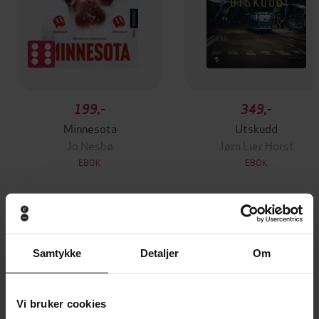
199,-
349,-
Minnesota
Utskudd
Jo Nesbø
Jørn Lier Horst
EBOK
EBOK
A compelling and completely addictive
Undertittel
Samtykke
Detaljer
Om
mystery
Lesley Cookman
(forfatter),
Patience
Forfattere
Tomlinson
(innleser)
Vi bruker cookies