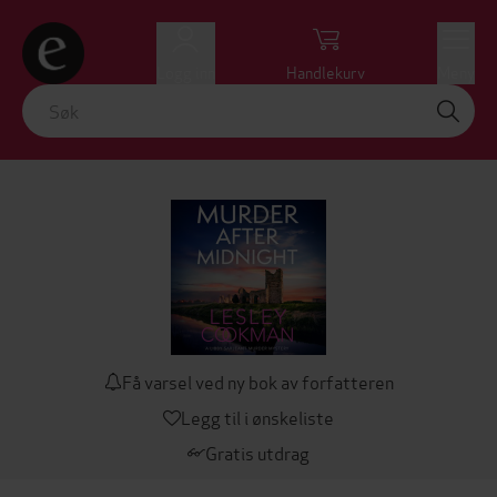
Logg inn
Handlekurv
Meny
Få varsel ved ny bok av forfatteren
Legg til i ønskeliste
Gratis utdrag