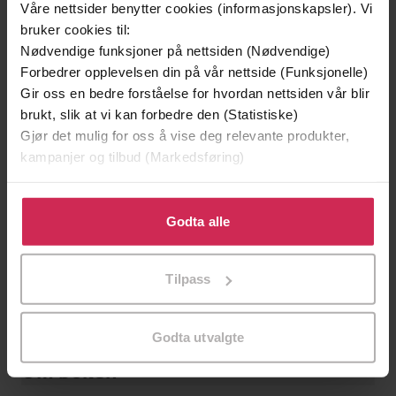
Våre nettsider benytter cookies (informasjonskapsler). Vi
Headline Accent
Forlag
bruker cookies til:
19.08.2021
Nødvendige funksjoner på nettsiden (Nødvendige)
Utgitt
Forbedrer opplevelsen din på vår nettside (Funksjonelle)
9:25
Lengde
Gir oss en bedre forståelse for hvordan nettsiden vår blir
brukt, slik at vi kan forbedre den (Statistiske)
Krim
Sjanger
Gjør det mulig for oss å vise deg relevante produkter,
kampanjer og tilbud (Markedsføring)
English
Språk
mp3
Klikk på «Godta alle» for å gi oss ditt samtykke til å
Format
bruke cookies for alle disse formålene. Du kan også
Godta alle
Kun app
DRM-
tilpasse ditt samtykke til spesifikke formål ved å klikke
beskyttelse
på «Tilpass». Du kan når som helst trekke tilbake eller
Tilpass
endre ditt samtykke.
9781472278531
ISBN
Godta utvalgte
Om boken