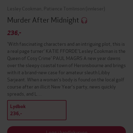
Lesley Cookman
,
Patience Tomlinson
(innleser)
Murder After Midnight
236,-
'With fascinating characters and an intriguing plot, this is
a real page turner' KATIE FFORDE'Lesley Cookman is the
Queen of Cosy Crime' PAUL MAGRS A new year dawns
over the sleepy coastal town of Heronsbourne and brings
with it a brand-new case for amateur sleuth Libby
Sarjeant. When a woman's body is found on the local golf
course after an illicit New Year's party, news quickly
spreads, and L…
Lydbok
236,-
Legg i handlekurven