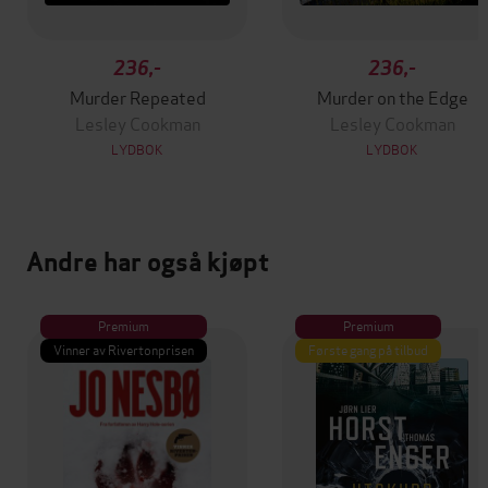
236,-
236,-
Murder Repeated
Murder on the Edge
Lesley Cookman
Lesley Cookman
LYDBOK
LYDBOK
Andre har også kjøpt
Premium
Premium
Vinner av Rivertonprisen
Første gang på tilbud