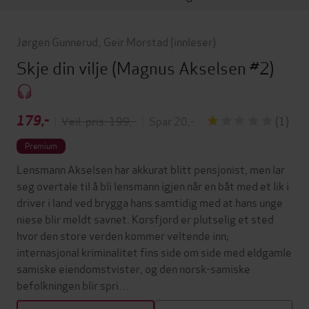
Jørgen Gunnerud
,
Geir Morstad
(innleser)
Skje din vilje
(Magnus Akselsen #2)
179,-
|
Veil. pris: 199,-
|
Spar 20,-
(1)
Premium
Lensmann Akselsen har akkurat blitt pensjonist, men lar
seg overtale til å bli lensmann igjen når en båt med et lik i
driver i land ved brygga hans samtidig med at hans unge
niese blir meldt savnet. Korsfjord er plutselig et sted
hvor den store verden kommer veltende inn;
internasjonal kriminalitet fins side om side med eldgamle
samiske eiendomstvister, og den norsk-samiske
befolkningen blir spri…