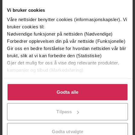
Vinner av Rivertonprisen
Første gang på tilbud
Vi bruker cookies
Våre nettsider benytter cookies (informasjonskapsler). Vi
bruker cookies til:
Nødvendige funksjoner på nettsiden (Nødvendige)
Forbedrer opplevelsen din på vår nettside (Funksjonelle)
Gir oss en bedre forståelse for hvordan nettsiden vår blir
brukt, slik at vi kan forbedre den (Statistiske)
Gjør det mulig for oss å vise deg relevante produkter,
kampanjer og tilbud (Markedsføring)
Klikk på «Godta alle» for å gi oss ditt samtykke til å
bruke cookies for alle disse formålene. Du kan også
Godta alle
299,-
399,-
tilpasse ditt samtykke til spesifikke formål ved å klikke
Minnesota
Døde sjeler synger ikke
på «Tilpass». Du kan når som helst trekke tilbake eller
Jo Nesbø
Jussi Adler-Olsen
Tilpass
endre ditt samtykke.
LYDBOK
LYDBOK
Godta utvalgte