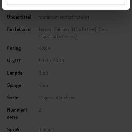
roman om en forbrytelse
Undertittel
Jørgen Gunnerud
(forfatter),
Geir
Forfattere
Morstad
(innleser)
Kolon
Forlag
19.06.2023
Utgitt
8:56
Lengde
Krim
Sjanger
Magnus Akselsen
Serie
2
Nummer i
serie
Bokmål
Språk