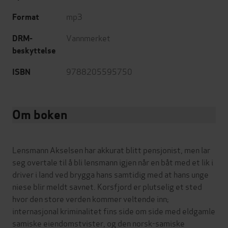
mp3
Format
Vannmerket
DRM-
beskyttelse
9788205595750
ISBN
Om boken
Lensmann Akselsen har akkurat blitt pensjonist, men lar
seg overtale til å bli lensmann igjen når en båt med et lik i
driver i land ved brygga hans samtidig med at hans unge
niese blir meldt savnet. Korsfjord er plutselig et sted
hvor den store verden kommer veltende inn;
internasjonal kriminalitet fins side om side med eldgamle
samiske eiendomstvister, og den norsk-samiske