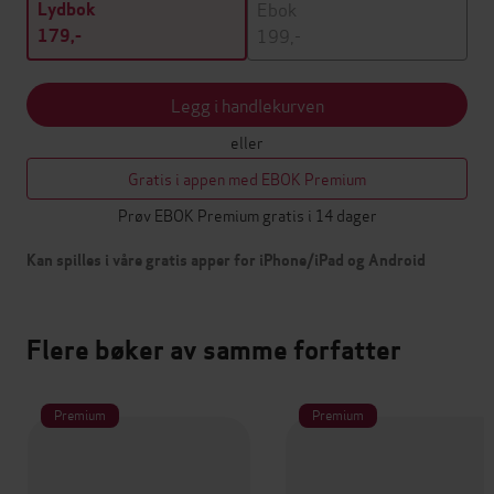
Ebok
Lydbok
199,-
179,-
Legg i handlekurven
eller
Gratis i appen med EBOK Premium
Prøv EBOK Premium gratis i 14 dager
Kan spilles i våre gratis apper for iPhone/iPad og Android
Flere bøker av samme forfatter
Premium
Premium