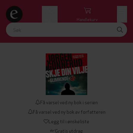
Logg inn
Handlekurv
Meny
Få varsel ved ny bok i serien
Få varsel ved ny bok av forfatteren
Legg til i ønskeliste
Gratis utdrag