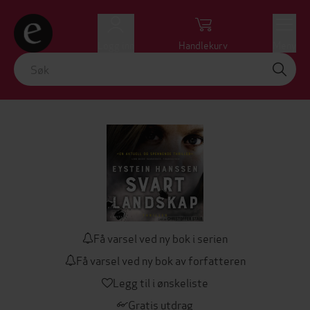
Logg inn
Handlekurv
Meny
Få varsel ved ny bok i serien
Få varsel ved ny bok av forfatteren
Legg til i ønskeliste
Gratis utdrag