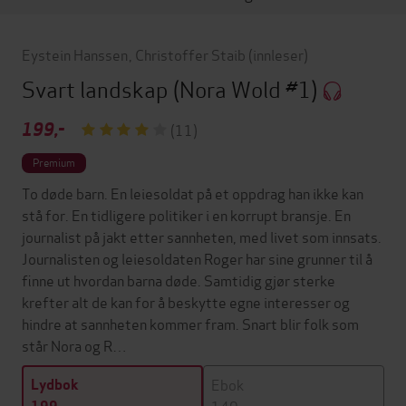
Eystein Hanssen
,
Christoffer Staib
(innleser)
Svart landskap
(Nora Wold #1)
199,-
(11)
Premium
To døde barn. En leiesoldat på et oppdrag han ikke kan
stå for. En tidligere politiker i en korrupt bransje. En
journalist på jakt etter sannheten, med livet som innsats.
Journalisten og leiesoldaten Roger har sine grunner til å
finne ut hvordan barna døde. Samtidig gjør sterke
krefter alt de kan for å beskytte egne interesser og
hindre at sannheten kommer fram. Snart blir folk som
står Nora og R…
Ebok
Lydbok
149,-