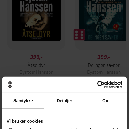
399,-
399,-
Åtseldyr
De ingen savner
Eystein Hanssen
Eystein Hanssen
LYDBOK
LYDBOK
Samtykke
Detaljer
Om
Andre har også kjøpt
Vi bruker cookies
Premium
Premium