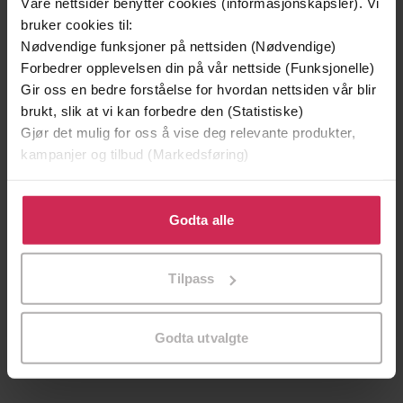
Våre nettsider benytter cookies (informasjonskapsler). Vi
bruker cookies til:
Nødvendige funksjoner på nettsiden (Nødvendige)
Forbedrer opplevelsen din på vår nettside (Funksjonelle)
Gir oss en bedre forståelse for hvordan nettsiden vår blir
brukt, slik at vi kan forbedre den (Statistiske)
Gjør det mulig for oss å vise deg relevante produkter,
kampanjer og tilbud (Markedsføring)
Klikk på «Godta alle» for å gi oss ditt samtykke til å
bruke cookies for alle disse formålene. Du kan også
Godta alle
tilpasse ditt samtykke til spesifikke formål ved å klikke
399,-
399,-
på «Tilpass». Du kan når som helst trekke tilbake eller
Tilpass
Fuglefangerne
Når isen brister
endre ditt samtykke.
Eirik Wekre
Camilla Grebe
LYDBOK
LYDBOK
Godta utvalgte