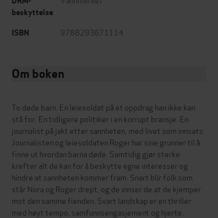
DRM-
beskyttelse
9788293671114
ISBN
Om boken
To døde barn. En leiesoldat på et oppdrag han ikke kan
stå for. En tidligere politiker i en korrupt bransje. En
journalist på jakt etter sannheten, med livet som innsats.
Journalisten og leiesoldaten Roger har sine grunner til å
finne ut hvordan barna døde. Samtidig gjør sterke
krefter alt de kan for å beskytte egne interesser og
hindre at sannheten kommer fram. Snart blir folk som
står Nora og Roger drept, og de innser de at de kjemper
mot den samme fienden. Svart landskap er en thriller