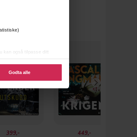
atistiske)
Premium
 gang på tilbud
u kan også tilpasse ditt
 eller endre ditt samtykke.
Godta alle
399,-
449,-