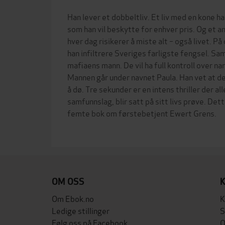
Han lever et dobbeltliv. Et liv med en kone h
som han vil beskytte for enhver pris. Og et a
hver dag risikerer å miste alt – også livet. På
han infiltrere Sveriges farligste fengsel. Sa
mafiaens mann. De vil ha full kontroll over na
Mannen går under navnet Paula. Han vet at de
å dø. Tre sekunder er en intens thriller der all
samfunnslag, blir satt på sitt livs prøve. De
femte bok om førstebetjent Ewert Grens.
OM OSS
Om Ebok.no
K
Ledige stillinger
S
Følg oss på Facebook
O