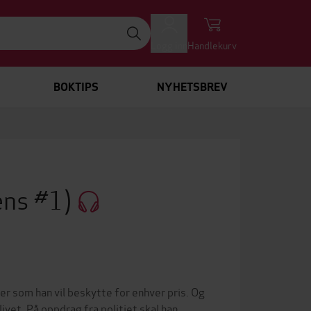
Logg inn
Handlekurv
BOKTIPS
NYHETSBREV
ens #1)
er som han vil beskytte for enhver pris. Og
livet. På oppdrag fra politiet skal han