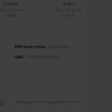
Utskudd
Krigen
ørn Lier Horst
Pascal Engman
LYDBOK
LYDBOK
Vannmerket
DRM-beskyttelse
9788202588625
ISBN
Betingelser for brukergenerert innhold
0)