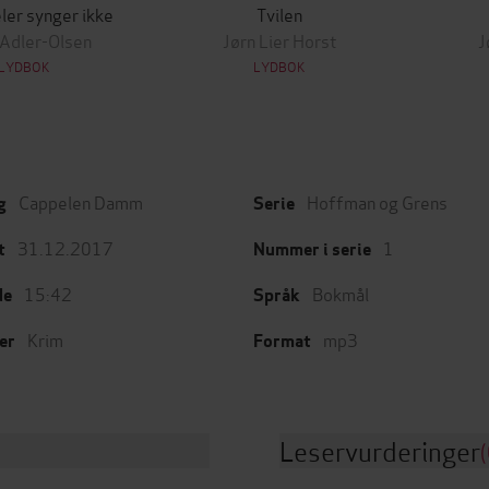
ler synger ikke
Tvilen
 Adler-Olsen
Jørn Lier Horst
J
LYDBOK
LYDBOK
Cappelen Damm
Hoffman og Grens
g
Serie
31.12.2017
1
t
Nummer i serie
15:42
Bokmål
de
Språk
Krim
mp3
er
Format
Leservurderinger
(