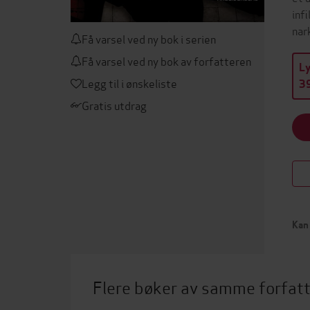
inf
nar
Få varsel ved ny bok i serien
Få varsel ved ny bok av forfatteren
L
Legg til i ønskeliste
39
Gratis utdrag
Kan 
Flere bøker av samme forfat