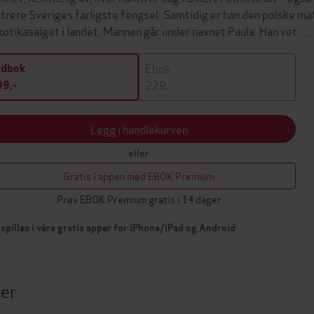
iltrere Sveriges farligste fengsel. Samtidig er han den polske maf
kotikasalget i landet. Mannen går under navnet Paula. Han vet …
Ebok
ydbok
229,-
9,-
Legg i handlekurven
eller
Gratis i appen med EBOK Premium
Prøv EBOK Premium gratis i 14 dager
spilles i våre gratis apper for iPhone/iPad og Android
ter