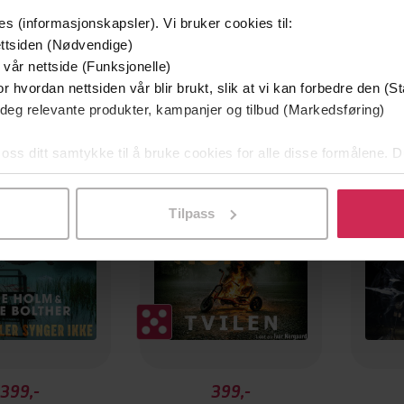
es (informasjonskapsler). Vi bruker cookies til:
ttsiden (Nødvendige)
 vår nettside (Funksjonelle)
r hvordan nettsiden vår blir brukt, slik at vi kan forbedre den (St
 deg relevante produkter, kampanjer og tilbud (Markedsføring)
g på tilbud
Første
 oss ditt samtykke til å bruke cookies for alle disse formålene. D
l ved å klikke på «Tilpass». Du kan når som helst trekke tilbake
Tilpass
399,-
399,-