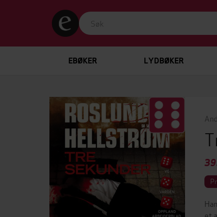
EBØKER
LYDBØKER
And
T
39
P
Han
et 