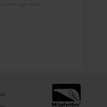
n vurderinger ennå
lkår
ler