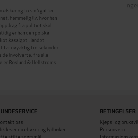
Inge
an elsker og to små gutter
nnet, hemmelig liv, hvor han
 oppdrag fra politiet skal
mtidig er han den polske
rkotikasalget i landet.
t tar nøyaktig tre sekunder
e de involverte, fra alle
tte er Roslund & Hellströms
KUNDESERVICE
BETINGELSER
ontakt oss
Kjøps- og bruksvi
lik leser du ebøker og lydbøker
Personvern
fte stilte spørsmål
Informasjonskaps