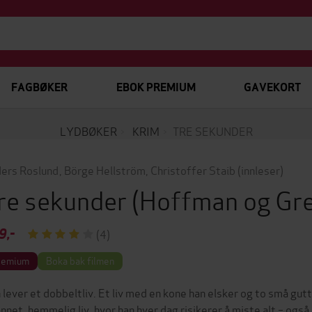
FAGBØKER
EBOK PREMIUM
GAVEKORT
LYDBØKER
KRIM
TRE SEKUNDER
ers Roslund
,
Börge Hellström
,
Christoffer Staib
(innleser)
re sekunder
(Hoffman og Gr
9,-
(4)
remium
Boka bak filmen
 lever et dobbeltliv. Et liv med en kone han elsker og to små gutt
annet, hemmelig liv, hvor han hver dag risikerer å miste alt – også 