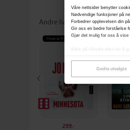
Våre nettsider benytter cooki
Nødvendige funksjoner på ne
Andre har også kjøpt
Forbedrer opplevelsen din på
Gir oss en bedre forståelse fo
Gjør det mulig for oss å vise
Vinner av Rivertonprisen
Første gan
Klikk på «Godta alle» for å gi
samtykke til spesifikke formå
Godta utvalgte
299,-