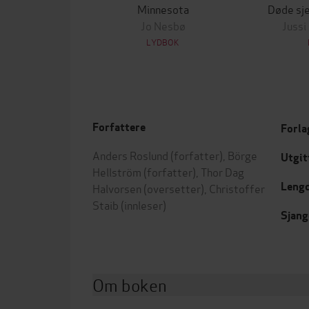
Minnesota
Døde sje
Jo Nesbø
Jussi
LYDBOK
Forfattere
Forla
Anders Roslund
(forfatter),
Börge
Utgit
Hellström
(forfatter),
Thor Dag
Leng
Halvorsen
(oversetter),
Christoffer
Staib
(innleser)
Sjang
Om boken