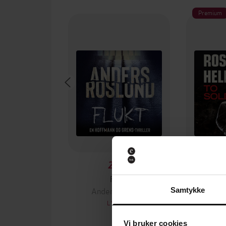
Premium
299,-
Flukt
To
Anders Roslund
Ande
Samtykke
LYDBOK
Vi bruker cookies