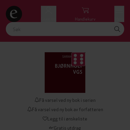
Logg inn
Handlekurv
Meny
Få varsel ved ny bok i serien
Få varsel ved ny bok av forfatteren
Legg til i ønskeliste
Gratis utdrag