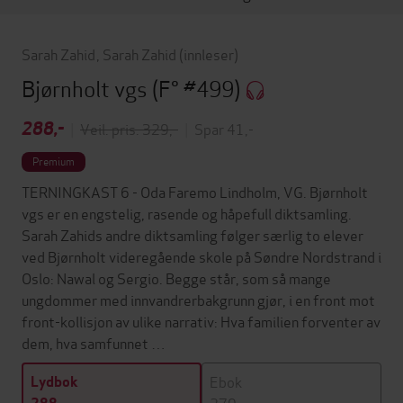
Sarah Zahid
,
Sarah Zahid
(innleser)
Bjørnholt vgs
(F° #499)
288,-
|
Veil. pris: 329,-
|
Spar 41,-
Premium
TERNINGKAST 6 - Oda Faremo Lindholm, VG. Bjørnholt
vgs er en engstelig, rasende og håpefull diktsamling.
Sarah Zahids andre diktsamling følger særlig to elever
ved Bjørnholt videregående skole på Søndre Nordstrand i
Oslo: Nawal og Sergio. Begge står, som så mange
ungdommer med innvandrerbakgrunn gjør, i en front mot
front-kollisjon av ulike narrativ: Hva familien forventer av
dem, hva samfunnet …
Ebok
Lydbok
279,-