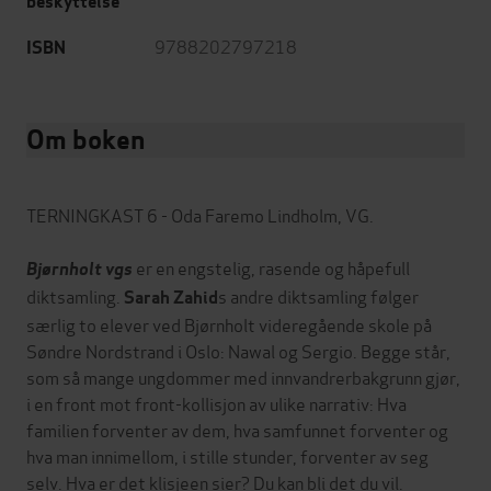
beskyttelse
9788202797218
ISBN
Om boken
TERNINGKAST 6 - Oda Faremo Lindholm, VG.
er en engstelig, rasende og håpefull
Bjørnholt vgs
diktsamling.
s andre diktsamling følger
Sarah Zahid
særlig to elever ved Bjørnholt videregående skole på
Søndre Nordstrand i Oslo: Nawal og Sergio. Begge står,
som så mange ungdommer med innvandrerbakgrunn gjør,
i en front mot front-kollisjon av ulike narrativ: Hva
familien forventer av dem, hva samfunnet forventer og
hva man innimellom, i stille stunder, forventer av seg
selv. Hva er det klisjeen sier? Du kan bli det du vil.