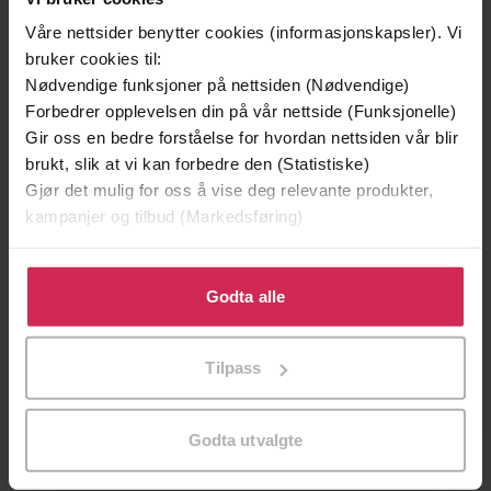
Vinner av Bokhandlerprisen 20
Våre nettsider benytter cookies (informasjonskapsler). Vi
bruker cookies til:
Nødvendige funksjoner på nettsiden (Nødvendige)
Forbedrer opplevelsen din på vår nettside (Funksjonelle)
Gir oss en bedre forståelse for hvordan nettsiden vår blir
brukt, slik at vi kan forbedre den (Statistiske)
Gjør det mulig for oss å vise deg relevante produkter,
kampanjer og tilbud (Markedsføring)
Klikk på «Godta alle» for å gi oss ditt samtykke til å
bruke cookies for alle disse formålene. Du kan også
Godta alle
399,-
399,-
tilpasse ditt samtykke til spesifikke formål ved å klikke
Guden over skogene
Sjøfareren
på «Tilpass». Du kan når som helst trekke tilbake eller
Tilpass
Liz Moore
Erika Fatland
endre ditt samtykke.
LYDBOK
LYDBOK
Godta utvalgte