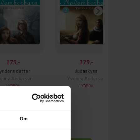
179,-
179,-
yndens datter
Judaskyss
onne Andersen
Yvonne Andersen
LYDBOK
LYDBOK
Om