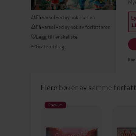
Mys
Få varsel ved ny bok i serien
L
11
Få varsel ved ny bok av forfatteren
Legg til i ønskeliste
Gratis utdrag
Kan 
Flere bøker av samme forfat
Premium