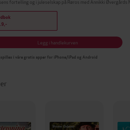
ens fortelling og i juleselskap på Røros med Annikki Øvergårds
ydbok
9,-
Legg i handlekurven
spilles i våre gratis apper for iPhone/iPad og Android
ter