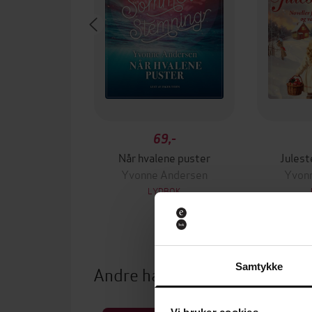
69,-
Når hvalene puster
Jules
Yvonne Andersen
Yvon
LYDBOK
Samtykke
Andre har også kjøpt