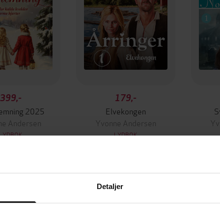
399,-
179,-
temning 2025
Elvekongen
S
ne Andersen
Yvonne Andersen
Yv
LYDBOK
LYDBOK
Detaljer