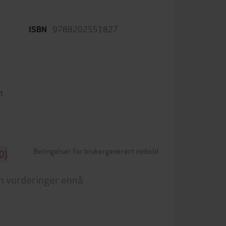
9788202551827
ISBN
t
Betingelser for brukergenerert innhold
0)
n vurderinger ennå