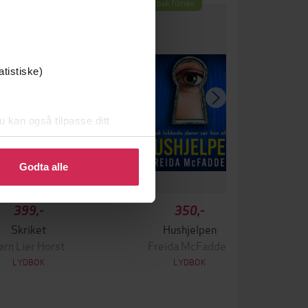
um
Boka bak filmen
atistiske)
u kan også tilpasse ditt
 eller endre ditt samtykke.
Godta alle
399,-
350,-
Skriket
Hushjelpen
ørn Lier Horst
Freida McFadden
LYDBOK
LYDBOK