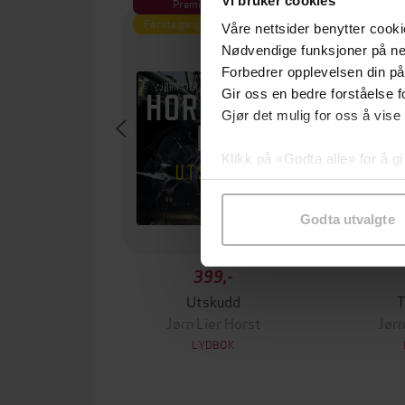
Vi bruker cookies
Premium
Premium
Første gang på tilbud
Våre nettsider benytter cooki
Nødvendige funksjoner på ne
Forbedrer opplevelsen din på
Gir oss en bedre forståelse fo
Gjør det mulig for oss å vise
Klikk på «Godta alle» for å gi
samtykke til spesifikke formå
Godta utvalgte
399,-
Utskudd
T
Jørn Lier Horst
Jørn
LYDBOK