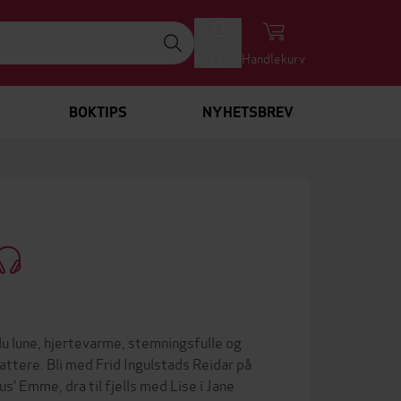
Logg inn
Handlekurv
BOKTIPS
NYHETSBREV
 du lune, hjertevarme, stemningsfulle og
ttere. Bli med Frid Ingulstads Reidar på
s’ Emme, dra til fjells med Lise i Jane