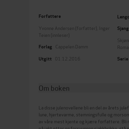
Forfattere
Leng
Yvonne Andersen
(forfatter),
Inger
Sjang
Teien
(innleser)
Skjøn
Cappelen Damm
Roman
Forlag
01.12.2016
Utgitt
Serie
Om boken
La disse julenovellene bli en del av årets jul
lune, hjertevarme, stemningsfulle og morsom
av våre mest kjente og kjære forfattere. Bli
på jakt etter en forsvunnen sjakkbrikke, stå