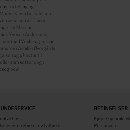
ens fortelling og i
Maren. Kjenn fortvilelsen
verraskelsen da Ellinor
laget til Martine
r hos Yvonne Andersens
sammen med Venke og Jorunn
temoren i Annikki Øvergårds
gelsen og på bytur til
veller som setter deg i
leseglede!
KUNDESERVICE
BETINGELSER
ontakt oss
Kjøps- og bruksvi
lik leser du ebøker og lydbøker
Personvern