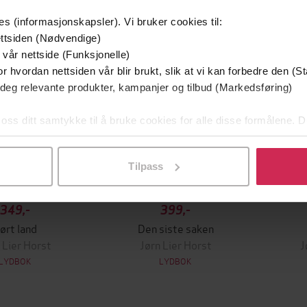
Premi
es (informasjonskapsler). Vi bruker cookies til:
ttsiden (Nødvendige)
 vår nettside (Funksjonelle)
r hvordan nettsiden vår blir brukt, slik at vi kan forbedre den (St
 deg relevante produkter, kampanjer og tilbud (Markedsføring)
 oss ditt samtykke til å bruke cookies for alle disse formålene. D
l ved å klikke på «Tilpass». Du kan når som helst trekke tilbake
Tilpass
349,-
399,-
ørt land
Den siste saken
 Lier Horst
Jørn Lier Horst
J
LYDBOK
LYDBOK