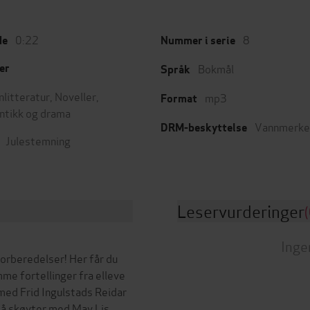
0:22
8
de
Nummer i serie
Bokmål
er
Språk
nlitteratur
,
Noveller
,
mp3
Format
tikk og drama
Vannmerke
DRM-beskyttelse
Julestemning
Leservurderinger
(
Inge
eforberedelser! Her får du
me fortellinger fra elleve
 med Frid Ingulstads Reidar
 på skøyter med May Lis