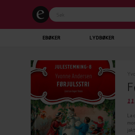
EBØKER
LYDBØKER
Yvo
F
11
La 
mor
jak