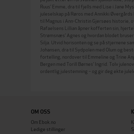
Ruus’ Emme, dra til fjells med Lise i Jane Mys
juleselskap på Røros med Annikki Øvergårds 
til Magnus i Ann-Christin Gjersøes historie, o
Rafaelsens Lillian åpner kofferten sin, hjerte
Strømsnæs’ Agnes og hvordan blodet bruse
Silja. Utvid horisonten og se på stjernene 
Johansen, dra til Sydpolen med Olum og bes
fortelling, nordover til Emmeline og Trine An
Bergen med Torill Børnes’ Ingrid. Tolv juleno
ordentlig julestemning – og gir deg ekte jule
OM OSS
Om Ebok.no
K
Ledige stillinger
S