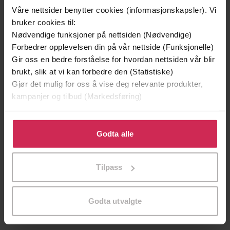
Første gang på tilbud
Vinner av Bokhandlerprisen 20
Våre nettsider benytter cookies (informasjonskapsler). Vi
Vinner av Brageprisen 2025
bruker cookies til:
Nødvendige funksjoner på nettsiden (Nødvendige)
Forbedrer opplevelsen din på vår nettside (Funksjonelle)
Gir oss en bedre forståelse for hvordan nettsiden vår blir
brukt, slik at vi kan forbedre den (Statistiske)
Gjør det mulig for oss å vise deg relevante produkter,
kampanjer og tilbud (Markedsføring)
Klikk på «Godta alle» for å gi oss ditt samtykke til å
bruke cookies for alle disse formålene. Du kan også
Godta alle
tilpasse ditt samtykke til spesifikke formål ved å klikke
på «Tilpass». Du kan når som helst trekke tilbake eller
399,-
449,-
Tilpass
endre ditt samtykke.
Døde sjeler synger ikke
Ufred
Jussi Adler-Olsen
Åsne Seierstad
Godta utvalgte
LYDBOK
LYDBOK