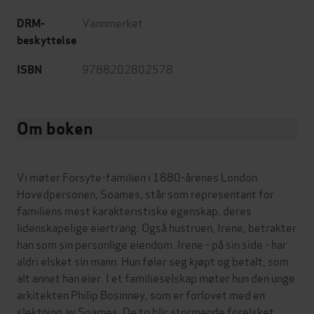
Vannmerket
DRM-
beskyttelse
9788202802578
ISBN
Om boken
Vi møter Forsyte-familien i 1880-årenes London.
Hovedpersonen, Soames, står som representant for
familiens mest karakteristiske egenskap, deres
lidenskapelige eiertrang. Også hustruen, Irene, betrakter
han som sin personlige eiendom. Irene - på sin side - har
aldri elsket sin mann. Hun føler seg kjøpt og betalt, som
alt annet han eier. I et familieselskap møter hun den unge
arkitekten Philip Bosinney, som er forlovet med en
slektning av Soames. De to blir stormende forelsket...