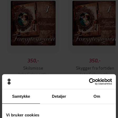
350,-
350,-
Skilsmisse
Skygger fra fortiden
John Galsworthy
John Galsworthy
LYDBOK
LYDBOK
Samtykke
Detaljer
Om
Andre har også kjøpt
Vi bruker cookies