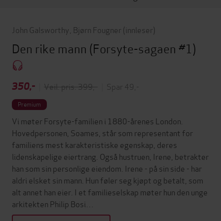
John Galsworthy
,
Bjørn Fougner
(innleser)
Den rike mann
(Forsyte-sagaen #1)
350,-
|
Veil. pris: 399,-
|
Spar 49,-
Premium
Vi møter Forsyte-familien i 1880-årenes London.
Hovedpersonen, Soames, står som representant for
familiens mest karakteristiske egenskap, deres
lidenskapelige eiertrang. Også hustruen, Irene, betrakter
han som sin personlige eiendom. Irene - på sin side - har
aldri elsket sin mann. Hun føler seg kjøpt og betalt, som
alt annet han eier. I et familieselskap møter hun den unge
arkitekten Philip Bosi…