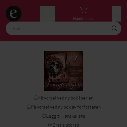
Logg inn
Handlekurv
Meny
Få varsel ved ny bok i serien
Få varsel ved ny bok av forfatteren
Legg til i ønskeliste
Gratis utdrag