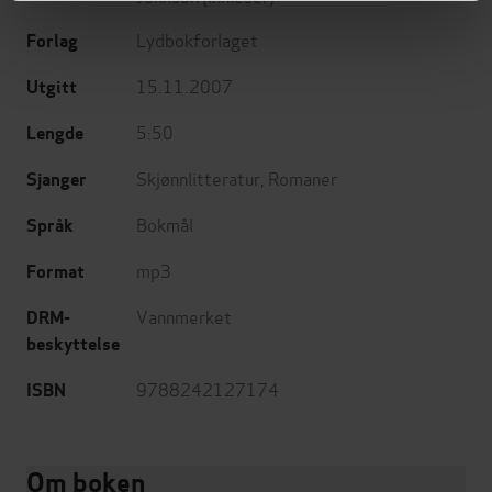
Lydbokforlaget
Forlag
15.11.2007
Utgitt
5:50
Lengde
Skjønnlitteratur
,
Romaner
Sjanger
Bokmål
Språk
mp3
Format
Vannmerket
DRM-
beskyttelse
9788242127174
ISBN
Om boken