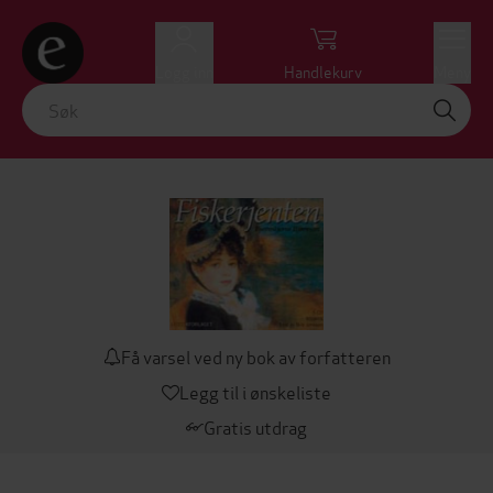
Logg inn
Handlekurv
Meny
Få varsel ved ny bok av forfatteren
Legg til i ønskeliste
Gratis utdrag