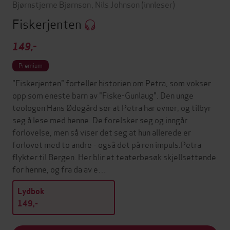
Bjørnstjerne Bjørnson
,
Nils Johnson
(innleser)
Fiskerjenten
149,-
Premium
"Fiskerjenten" forteller historien om Petra, som vokser
opp som eneste barn av "Fiske-Gunlaug". Den unge
teologen Hans Ødegård ser at Petra har evner, og tilbyr
seg å lese med henne. De forelsker seg og inngår
forlovelse, men så viser det seg at hun allerede er
forlovet med to andre - også det på ren impuls.Petra
flykter til Bergen. Her blir et teaterbesøk skjellsettende
for henne, og fra da av e…
Lydbok
149,-