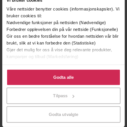
Våre nettsider benytter cookies (informasjonskapsler). Vi
bruker cookies til:
Nødvendige funksjoner på nettsiden (Nødvendige)
Forbedrer opplevelsen din på vår nettside (Funksjonelle)
Gir oss en bedre forståelse for hvordan nettsiden vår blir
brukt, slik at vi kan forbedre den (Statistiske)
Gjør det mulig for oss å vise deg relevante produkter,
kampanjer og tilbud (Markedsføring)
149,-
199,-
Klikk på «Godta alle» for å gi oss ditt samtykke til å
Jenta som ble igjen
Tante Ulrikkes vei
bruke cookies for alle disse formålene. Du kan også
Godta alle
Jojo Moyes
Zeshan Shakar
tilpasse ditt samtykke til spesifikke formål ved å klikke
EBOK
EBOK
på «Tilpass». Du kan når som helst trekke tilbake eller
Tilpass
endre ditt samtykke.
Godta utvalgte
Bjørnstjerne Bjørnson
(forfatter),
Nils
Forfattere
Johnson
(innleser)