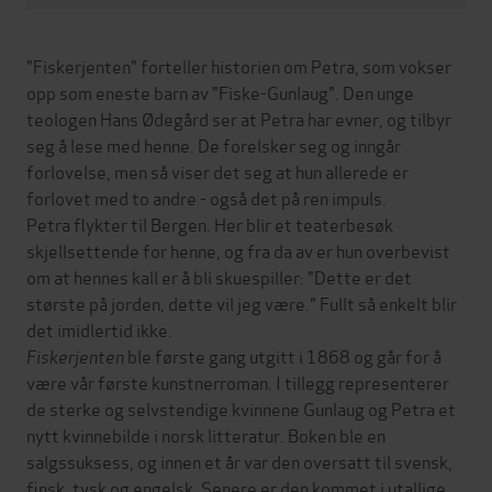
"Fiskerjenten" forteller historien om Petra, som vokser
opp som eneste barn av "Fiske-Gunlaug". Den unge
teologen Hans Ødegård ser at Petra har evner, og tilbyr
seg å lese med henne. De forelsker seg og inngår
forlovelse, men så viser det seg at hun allerede er
forlovet med to andre - også det på ren impuls.
Petra flykter til Bergen. Her blir et teaterbesøk
skjellsettende for henne, og fra da av er hun overbevist
om at hennes kall er å bli skuespiller: "Dette er det
største på jorden, dette vil jeg være." Fullt så enkelt blir
det imidlertid ikke.
Fiskerjenten
ble første gang utgitt i 1868 og går for å
være vår første kunstnerroman. I tillegg representerer
de sterke og selvstendige kvinnene Gunlaug og Petra et
nytt kvinnebilde i norsk litteratur. Boken ble en
salgssuksess, og innen et år var den oversatt til svensk,
finsk, tysk og engelsk. Senere er den kommet i utallige