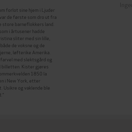
Inge
 forlot sine hjem i Ljuder
var de første som dro ut fra
 store barneflokkers land.
 som i årtusener hadde
stina sliter med sin lille,
 både de voksne og de
fjerne, løfterike Amerika.
a farvel med slektsgård og
 billetten. Kister gjøres
dtsommerkvelden 1850 la
en i New York, etter
t. Usikre og vaklende ble
.”