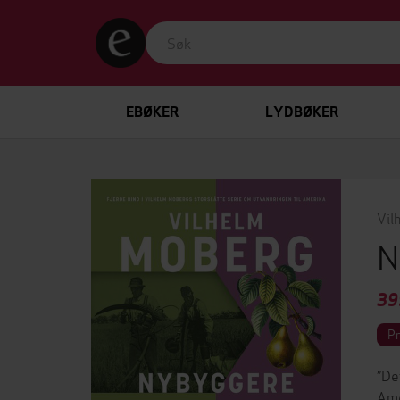
EBØKER
LYDBØKER
Vil
N
39
P
”De
Ame