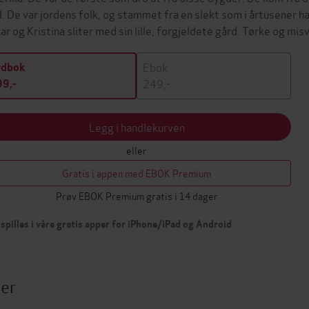
d. De var jordens folk, og stammet fra en slekt som i årtusener ha
ar og Kristina sliter med sin lille, forgjeldete gård. Tørke og 
Ebok
ydbok
249,-
9,-
Legg i handlekurven
eller
Gratis i appen med EBOK Premium
Prøv EBOK Premium gratis i 14 dager
spilles i våre gratis apper for iPhone/iPad og Android
ter