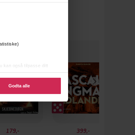
um
atistiske)
u kan også tilpasse ditt
 eller endre ditt samtykke.
Godta alle
179,-
399,-