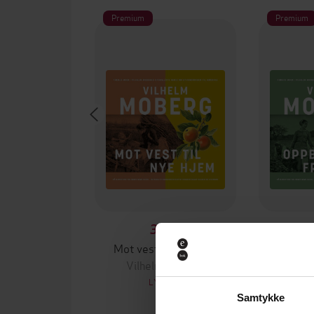
Premium
Premium
399,-
Mot vest til nye hjem
Oppbru
Vilhelm Moberg
Vilh
LYDBOK
Samtykke