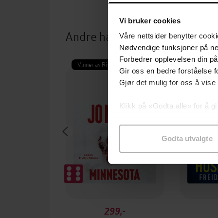
Vi bruker cookies
Andre har også kjøpt
Våre nettsider benytter cooki
Nødvendige funksjoner på ne
Forbedrer opplevelsen din på
Vinner av Rivertonprisen
Boka bak 
Gir oss en bedre forståelse fo
Gjør det mulig for oss å vise
Klikk på «Godta alle» for å gi
samtykke til spesifikke formå
Godta utvalgte
299,-