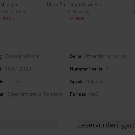
shjelpen
Harry Potter og de vises stein
da McFadden
J.K. Rowling
LYDBOK
LYDBOK
Cappelen Damm
Utvandrerne-serien
g
Serie
15.04.2020
4
t
Nummer i serie
11:36
Bokmål
de
Språk
Skjønnlitteratur
,
Romaner
mp3
er
Format
Leservurderinger
(