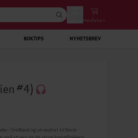
Logg inn
Handlekurv
BOKTIPS
NYHETSBREV
ien #4)
der i Småland og utvandret til Nord-
de små stuers og de store barneflokkers