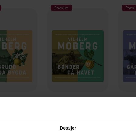
Premium
Premi
399,-
399,-
dd fra bygda
Bønder på havet
Gårde
elm Moberg
Vilhelm Moberg
V
LYDBOK
LYDBOK
Detaljer