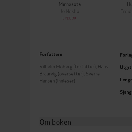
Minnesota
Hu
Jo Nesbø
Frei
LYDBOK
Forfattere
Forla
Vilhelm Moberg
(forfatter),
Hans
Utgit
Braarvig
(oversetter),
Sverre
Leng
Hansen
(innleser)
Sjang
Om boken