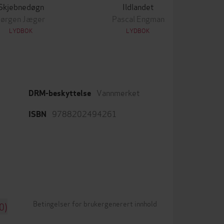
Skjebnedøgn
Ildlandet
Jørgen Jæger
Pascal Engman
LYDBOK
LYDBOK
Vannmerket
DRM-beskyttelse
9788202494261
ISBN
Betingelser for brukergenerert innhold
0)