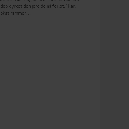
dde dyrket den jord de nå forlot.” Karl
misvekst rammer…