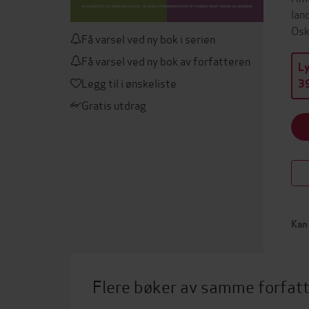
lan
Osk
Få varsel ved ny bok i serien
Få varsel ved ny bok av forfatteren
L
Legg til i ønskeliste
39
Gratis utdrag
Kan 
Flere bøker av samme forfat