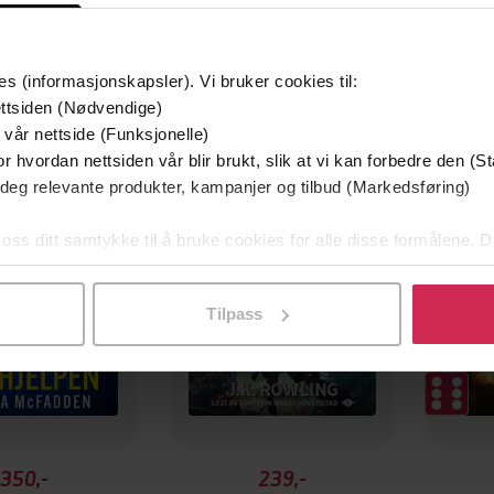
es (informasjonskapsler). Vi bruker cookies til:
ttsiden (Nødvendige)
 vår nettside (Funksjonelle)
filmen
Premi
r hvordan nettsiden vår blir brukt, slik at vi kan forbedre den (St
 deg relevante produkter, kampanjer og tilbud (Markedsføring)
 oss ditt samtykke til å bruke cookies for alle disse formålene. D
l ved å klikke på «Tilpass». Du kan når som helst trekke tilbake
Tilpass
350,-
239,-