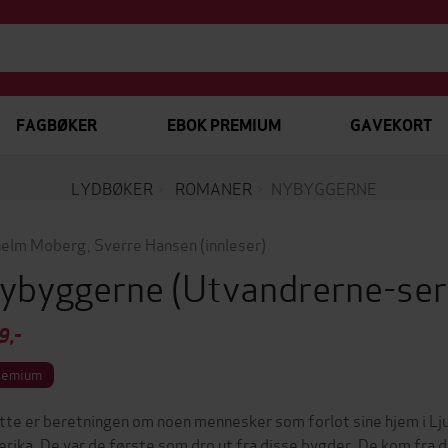
FAGBØKER
EBOK PREMIUM
GAVEKORT
LYDBØKER
ROMANER
NYBYGGERNE
helm Moberg
,
Sverre Hansen
(innleser)
ybyggerne
(Utvandrerne-ser
9,-
remium
tte er beretningen om noen mennesker som forlot sine hjem i Lju
rika. De var de første som dro ut fra disse bygder. De kom fra 