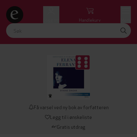
Logg inn
Handlekurv
Meny
Få varsel ved ny bok av forfatteren
Legg til i ønskeliste
Gratis utdrag