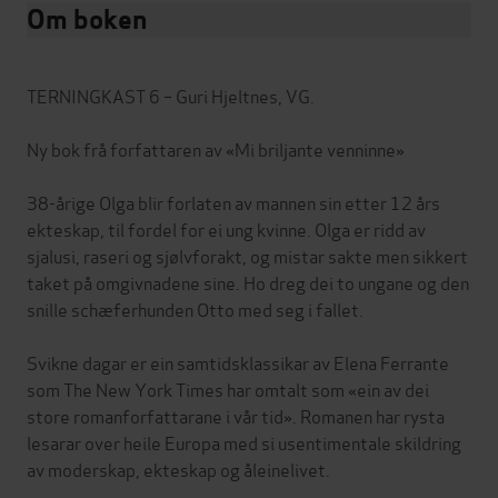
Om boken
TERNINGKAST 6 – Guri Hjeltnes, VG.
Ny bok frå forfattaren av «Mi briljante venninne»
38-årige Olga blir forlaten av mannen sin etter 12 års
ekteskap, til fordel for ei ung kvinne. Olga er ridd av
sjalusi, raseri og sjølvforakt, og mistar sakte men sikkert
taket på omgivnadene sine. Ho dreg dei to ungane og den
snille schæferhunden Otto med seg i fallet.
Svikne dagar er ein samtidsklassikar av Elena Ferrante
som The New York Times har omtalt som «ein av dei
store romanforfattarane i vår tid». Romanen har rysta
lesarar over heile Europa med si usentimentale skildring