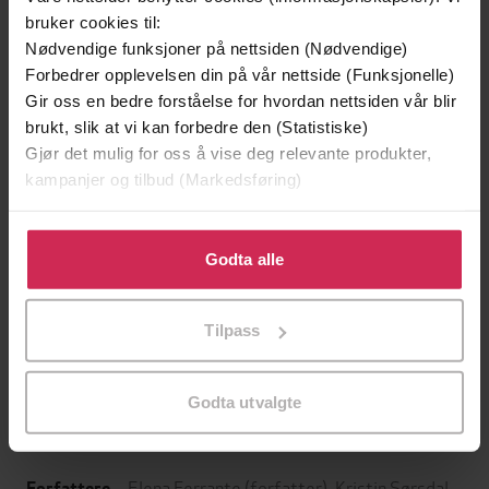
bruker cookies til:
Nødvendige funksjoner på nettsiden (Nødvendige)
Forbedrer opplevelsen din på vår nettside (Funksjonelle)
Gir oss en bedre forståelse for hvordan nettsiden vår blir
brukt, slik at vi kan forbedre den (Statistiske)
Gjør det mulig for oss å vise deg relevante produkter,
kampanjer og tilbud (Markedsføring)
Klikk på «Godta alle» for å gi oss ditt samtykke til å
bruke cookies for alle disse formålene. Du kan også
Godta alle
tilpasse ditt samtykke til spesifikke formål ved å klikke
199,-
169,-
på «Tilpass». Du kan når som helst trekke tilbake eller
Nei og atter nei
Verden som var min
Tilpass
endre ditt samtykke.
Nina Lykke
Ketil Bjørnstad
LYDBOK
LYDBOK
Godta utvalgte
Elena Ferrante
(forfatter),
Kristin Sørsdal
Forfattere