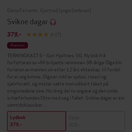
Elena Ferrante
,
Gjertrud Jynge
(innleser)
Svikne dagar
379,-
(7)
Premium
TERNINGKAST 6 – Guri Hjeltnes, VG. Ny bok frå
forfattaren av «Mi briljante venninne» 38-årige Olga blir
forlaten av mannen sin etter 12 års ekteskap, til fordel
for ei ung kvinne. Olga er ridd av sjalusi, raseri og
sjølvforakt, og mistar sakte men sikkert taket på
omgivnadene sine. Ho dreg dei to ungane og den snille
schæferhunden Otto med seg i fallet. Svikne dagar er ein
samtidsklassikar…
Ebok
Lydbok
329,-
379,-