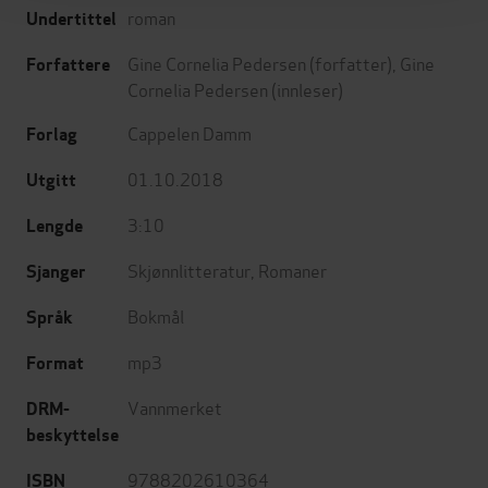
roman
Undertittel
Gine Cornelia Pedersen
(forfatter),
Gine
Forfattere
Cornelia Pedersen
(innleser)
Cappelen Damm
Forlag
01.10.2018
Utgitt
3:10
Lengde
Skjønnlitteratur
,
Romaner
Sjanger
Bokmål
Språk
mp3
Format
Vannmerket
DRM-
beskyttelse
9788202610364
ISBN