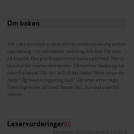
Om boken
Vår i det hinsidige
er en kraftfull roman om en ung jentes
oppvåkning – til seksualitet, vekst og brå død. Vår øver
på å kysse. Hun gnir kroppen mot barken på treet. Hun er
ubeskyttet i møte med verden. Så kommer døden og tar
noen fra henne. Går det an å nå den døde? Hvor reiser de
døde? Og hvem er egentlig Gud? Vår leter etter tegn.
Samtidig skyter alt rundt henne fart, hun skal snart bli
voksen.
Leservurderinger
(0)
Betingelser for brukergenerert innhold