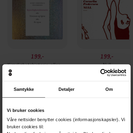
199,-
199,-
Kjærlighetshistorie, eller Utenom og hjem eller Et epos
Null
Gine Cornelia Pedersen
Gine Cornelia Pedersen
LYDBOK
LYDBOK
Samtykke
Detaljer
Om
Andre har også kjøpt
Vi bruker cookies
Våre nettsider benytter cookies (informasjonskapsler). Vi
bruker cookies til:
Premium
Premium