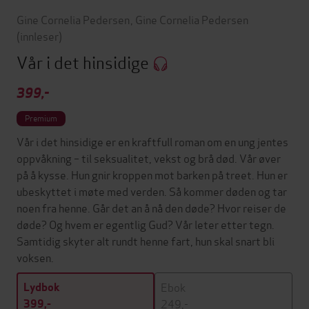
Gine Cornelia Pedersen
,
Gine Cornelia Pedersen
(innleser)
Vår i det hinsidige
399,-
Premium
Vår i det hinsidige er en kraftfull roman om en ung jentes
oppvåkning – til seksualitet, vekst og brå død. Vår øver
på å kysse. Hun gnir kroppen mot barken på treet. Hun er
ubeskyttet i møte med verden. Så kommer døden og tar
noen fra henne. Går det an å nå den døde? Hvor reiser de
døde? Og hvem er egentlig Gud? Vår leter etter tegn.
Samtidig skyter alt rundt henne fart, hun skal snart bli
voksen.
Ebok
Lydbok
249,-
399,-