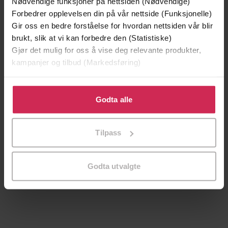
Vinner av Rivertonprisen
Første gang på tilbud
Nødvendige funksjoner på nettsiden (Nødvendige)
Forbedrer opplevelsen din på vår nettside (Funksjonelle)
Gir oss en bedre forståelse for hvordan nettsiden vår blir
brukt, slik at vi kan forbedre den (Statistiske)
Gjør det mulig for oss å vise deg relevante produkter,
kampanjer og tilbud (Markedsføring)
Klikk på «Godta alle» for å gi oss ditt samtykke til å
bruke cookies for alle disse formålene. Du kan også
Godta alle
tilpasse ditt samtykke til spesifikke formål ved å klikke
på «Tilpass». Du kan når som helst trekke tilbake eller
Tilpass
endre ditt samtykke.
199,-
349,-
Minnesota
Utskudd
Godta utvalgte
Jo Nesbø
Jørn Lier Horst
EBOK
EBOK