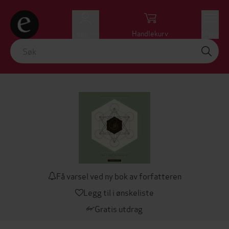
Logg inn
Handlekurv
Meny
Få varsel ved ny bok av forfatteren
Legg til i ønskeliste
Gratis utdrag