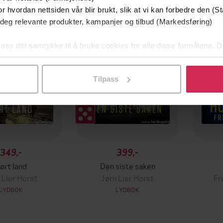
Boka b
r hvordan nettsiden vår blir brukt, slik at vi kan forbedre den (St
 deg relevante produkter, kampanjer og tilbud (Markedsføring)
 oss ditt samtykke til å bruke cookies for alle disse formålene. D
l ved å klikke på «Tilpass». Du kan når som helst trekke tilbake
Tilpass
349,-
399,-
ørt land
Den siste saken
 Lier Horst
Jørn Lier Horst
Fr
LYDBOK
LYDBOK