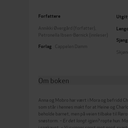
Forfattere
Utgit
Annikki Øvergård
(forfatter),
Leng
Petronella Ibsen-Børnick
(innleser)
Sjang
Cappelen Damm
Forlag
Skjøn
Om boken
Anna og Mobro har vært i Mora og befridd Char
som står i hennes makt for at Heine og Charlo
beholde barnet, men på veien tilbake til Rør
snøstorm. –
Er det langt igjen?
ropte hun. Mo
i snøkavet. –
Vi svinger snart mot nord
, svart