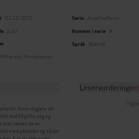
02.10.2022
Anna fra Røros
t
Serie
5:22
8
de
Nummer i serie
Bokmål
er
Språk
nlitteratur
,
Romanserier
Leservurderinger
(
Inge
lotte. Anna vil gjøre alt
tte skal få gifte seg og
os overraskes de av
bro vred på hodet og så inn
e han. Kan du aldri svare