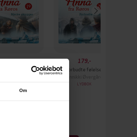
179,-
179,-
ørke skygger
Forbudte følelser
nikki Øvergård
Annikki Øvergård
LYDBOK
LYDBOK
Om