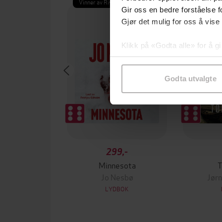
Vinner av Rivertonprisen
Premium
Gir oss en bedre forståelse fo
Gjør det mulig for oss å vise
Klikk på «Godta alle» for å gi
samtykke til spesifikke formå
Godta utvalgte
299,-
Minnesota
T
Jo Nesbø
Jørn
LYDBOK