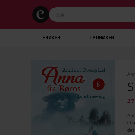
EBØKER
LYDBØKER
Ann
S
17
Ann
Cha
det