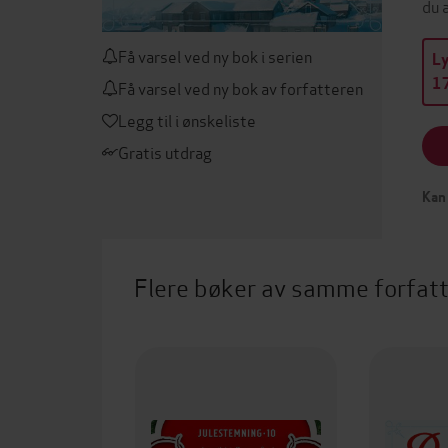
du 
Få varsel ved ny bok i serien
L
17
Få varsel ved ny bok av forfatteren
Legg til i ønskeliste
Gratis utdrag
Kan 
Flere bøker av samme forfat