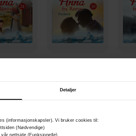
179,-
179,-
 hverdag
Fredstid
M
ki Øvergård
Annikki Øvergård
An
LYDBOK
LYDBOK
Detaljer
es (informasjonskapsler). Vi bruker cookies til:
ttsiden (Nødvendige)
 vår nettside (Funksjonelle)