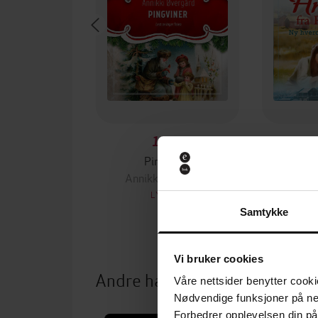
119,-
Pingviner
Ny
Annikki Øvergård
Annik
LYDBOK
Samtykke
Vi bruker cookies
Andre har også kjøpt
Våre nettsider benytter cooki
Nødvendige funksjoner på ne
Forbedrer opplevelsen din på