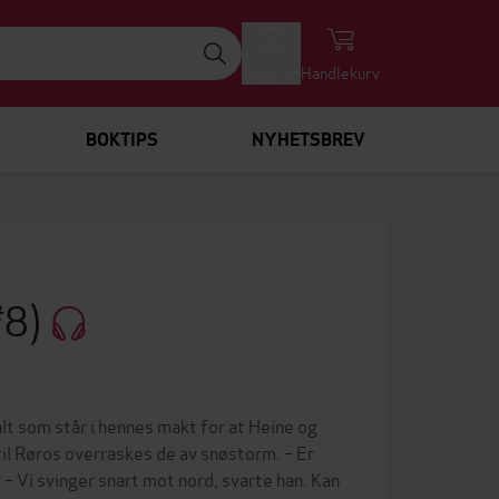
Logg inn
Handlekurv
BOKTIPS
NYHETSBREV
#8)
lt som står i hennes makt for at Heine og
til Røros overraskes de av snøstorm. – Er
 – Vi svinger snart mot nord, svarte han. Kan