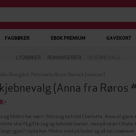
FAGBØKER
EBOK PREMIUM
GAVEKORT
LYDBØKER
ROMANSERIER
SKJEBNEVALG
ikki Øvergård
,
Petronella Ibsen-Børnick
(innleser)
kjebnevalg
(Anna fra Røros 
9,-
a og Mobro har vært i Mora og befridd Charlotte. Anna vil gjøre a
rlotte skal få gifte seg og beholde barnet, men på veien tilbake 
 langt igjen? ropte hun. Mobro vred på hodet og så inn i snøkavet.