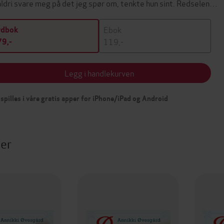
aldri svare meg på det jeg spør om, tenkte hun sint. Redselen…
Ebok
ydbok
119,-
9,-
Legg i handlekurven
spilles i våre gratis apper for iPhone/iPad og Android
ter