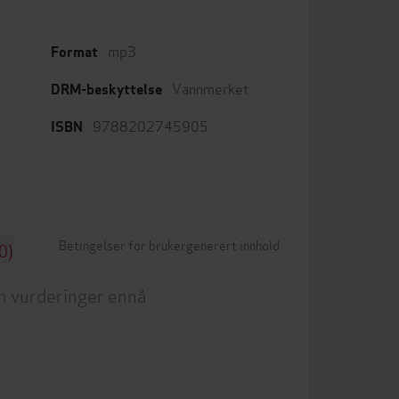
mp3
Format
Vannmerket
DRM-beskyttelse
9788202745905
ISBN
Betingelser for brukergenerert innhold
0)
n vurderinger ennå