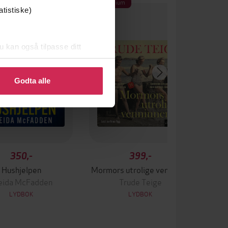
ak filmen
Premium
atistiske)
u kan også tilpasse ditt
 eller endre ditt samtykke.
Godta alle
350,-
399,-
Hushjelpen
Mormors utrolige venninner
eida McFadden
Trude Teige
LYDBOK
LYDBOK