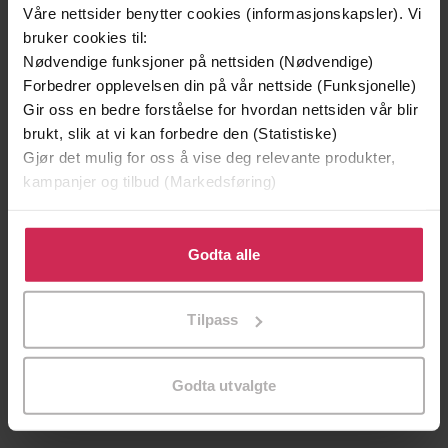
Våre nettsider benytter cookies (informasjonskapsler). Vi
bruker cookies til:
Nødvendige funksjoner på nettsiden (Nødvendige)
Forbedrer opplevelsen din på vår nettside (Funksjonelle)
Gir oss en bedre forståelse for hvordan nettsiden vår blir
brukt, slik at vi kan forbedre den (Statistiske)
Gjør det mulig for oss å vise deg relevante produkter,
199,-
349,-
kampanjer og tilbud (Markedsføring)
Minnesota
Utskudd
Jo Nesbø
Jørn Lier Horst
Klikk på «Godta alle» for å gi oss ditt samtykke til å
EBOK
EBOK
bruke cookies for alle disse formålene. Du kan også
Godta alle
tilpasse ditt samtykke til spesifikke formål ved å klikke
på «Tilpass». Du kan når som helst trekke tilbake eller
Tilpass
endre ditt samtykke.
Renate Josefsen
(forfatter),
Grethe Mo
Forfattere
(innleser)
Godta utvalgte
Cappelen Damm
Forlag