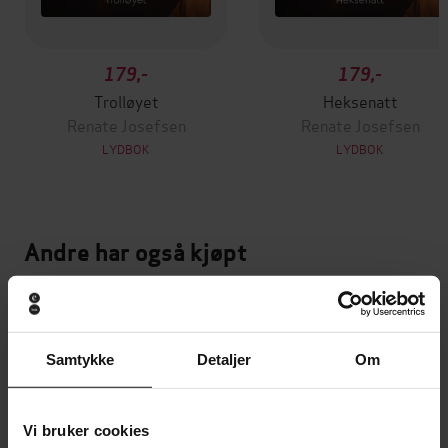
179,-
179,-
Trolløyet
Heksenatt
Renate Josefsen
Renate Josefsen
LYDBOK
LYDBOK
Andre har også kjøpt
Premium
Premium
Vinner av Rivertonprisen
Første gang på tilbud
Samtykke
Detaljer
Om
Vi bruker cookies