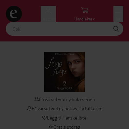
Logg inn
Handlekurv
Meny
Få varsel ved ny bok i serien
Få varsel ved ny bok av forfatteren
Legg til i ønskeliste
Gratis utdrag