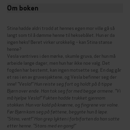
Om boken
Stina hadde aldri trodd at hennes egen mor ville gå så
langt som til å dømme henne til heksebålet. Hun er da
ingen heks! Beret virker urokkelig – kan Stina stanse
henne?
Vesla vantrives i den mørke, skumle gruva, der hun må
arbeide lange dager, men hun har ikke noe valg. Det
fogden har bestemt, kan ingen motsette seg. En dag går
et ras i en av gruvesjaktene, og Vesla befinner seg der
inne!
”Vesla!” Hun reiste seg fort og holdt på å tippe
Bjørn over ende. Han tok seg for med begge armene. ”Vi
må hjelpe Vesla!” Fukten hadde trukket gjennom
stakken. Hun var kald på knærne, og fingrene var valne.
Før Bjørn kom seg på føttene, begynte hun å løpe.
”Stina, vent!” Han grep lykten i forbifarten da han satte
etter henne. ”Stans med en gang!”