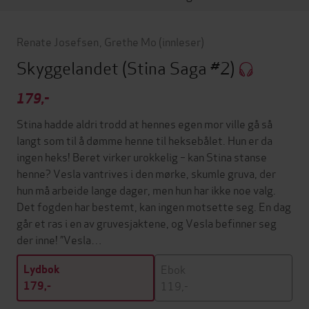
Renate Josefsen
,
Grethe Mo
(innleser)
Skyggelandet
(Stina Saga #2)
179,-
Stina hadde aldri trodd at hennes egen mor ville gå så
langt som til å dømme henne til heksebålet. Hun er da
ingen heks! Beret virker urokkelig – kan Stina stanse
henne? Vesla vantrives i den mørke, skumle gruva, der
hun må arbeide lange dager, men hun har ikke noe valg.
Det fogden har bestemt, kan ingen motsette seg. En dag
går et ras i en av gruvesjaktene, og Vesla befinner seg
der inne! ”Vesla…
Ebok
Lydbok
119,-
179,-