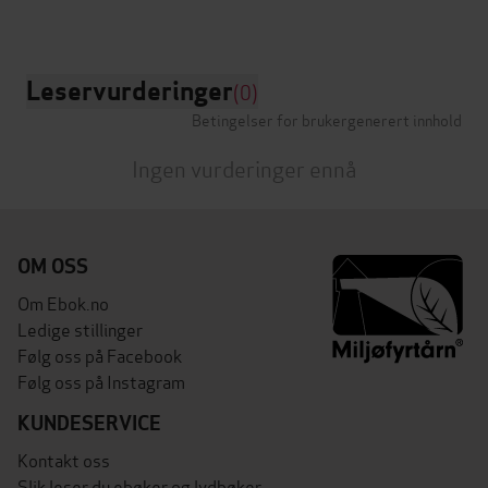
Leservurderinger
(0)
Betingelser for brukergenerert innhold
Ingen vurderinger ennå
OM OSS
Om Ebok.no
Ledige stillinger
Følg oss på Facebook
Følg oss på Instagram
KUNDESERVICE
Kontakt oss
Slik leser du ebøker og lydbøker