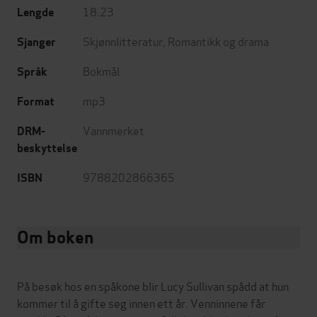
18:23
Lengde
Skjønnlitteratur
,
Romantikk og drama
Sjanger
Bokmål
Språk
mp3
Format
Vannmerket
DRM-
beskyttelse
9788202866365
ISBN
Om boken
På besøk hos en spåkone blir Lucy Sullivan spådd at hun
kommer til å gifte seg innen ett år. Venninnene får