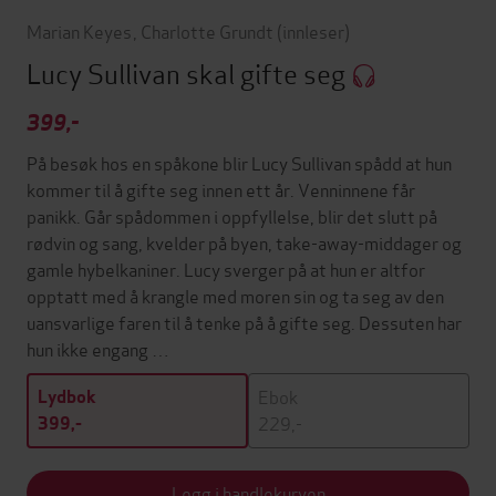
Marian Keyes
,
Charlotte Grundt
(innleser)
Lucy Sullivan skal gifte seg
399,-
På besøk hos en spåkone blir Lucy Sullivan spådd at hun
kommer til å gifte seg innen ett år. Venninnene får
panikk. Går spådommen i oppfyllelse, blir det slutt på
rødvin og sang, kvelder på byen, take-away-middager og
gamle hybelkaniner. Lucy sverger på at hun er altfor
opptatt med å krangle med moren sin og ta seg av den
uansvarlige faren til å tenke på å gifte seg. Dessuten har
hun ikke engang …
Ebok
Lydbok
229,-
399,-
Legg i handlekurven