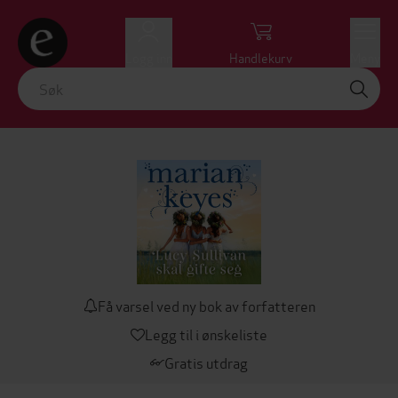
Logg inn
Handlekurv
Meny
Få varsel ved ny bok av forfatteren
Legg til i ønskeliste
Gratis utdrag