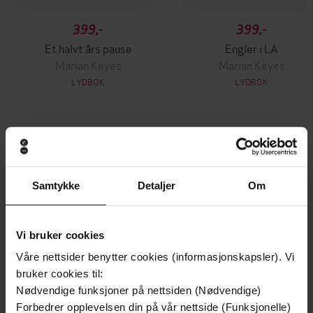
399,-
399,-
Et halvt års pause
Engler i LA
Marian Keyes
Marian Keyes
LYDBOK
LYDBOK
Andre har også kjøpt
Samtykke
Detaljer
Om
Premium
Premium
Vinner av Rivertonprisen
Første gang på tilbud
Vi bruker cookies
Våre nettsider benytter cookies (informasjonskapsler). Vi
bruker cookies til:
Nødvendige funksjoner på nettsiden (Nødvendige)
Forbedrer opplevelsen din på vår nettside (Funksjonelle)