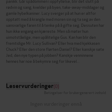
panikk. Går spådommen i oppfyllelse, blir det slutt på
rødvin og sang, kvelder på byen, take-away-middager og
gamle hybelkaniner. Lucy sverger på at hun er altfor
opptatt med å krangle med moren sin og ta seg av den
uansvarlige faren til å tenke på å gifte seg. Dessuten har
hun ikke engang en kjæreste. Men så møter hun
uimotståelige, men upålitelige Gus. Kan han blir den
fremtidige Mr. Lucy Sullivan? Eller hva med kjekkasen
Chuck? Eller den store flørten Daniel? Eller kanskje søte
Jed, den nye typen på jobben? Kanskje venninnene
hennes har noe å bekymre seg for likevel...
Leservurderinger
(0)
Betingelser for brukergenerert innhold
Ingen vurderinger ennå